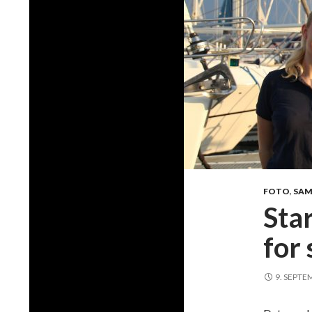
FOTO
,
SA
Sta
for 
9. SEPTE