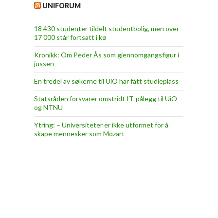
UNIFORUM
18 430 studenter tildelt studentbolig, men over
17 000 står fortsatt i kø
Kronikk: Om Peder Ås som gjennomgangsfigur i
jussen
En tredel av søkerne til UiO har fått studieplass
Statsråden forsvarer omstridt IT-pålegg til UiO
og NTNU
Ytring: – Universiteter er ikke utformet for å
skape mennesker som Mozart