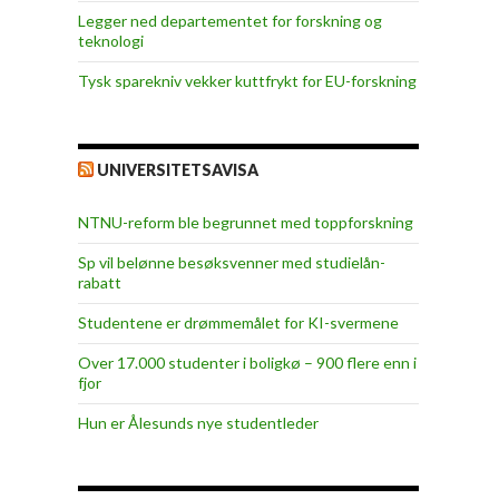
Legger ned departementet for forskning og
teknologi
Tysk sparekniv vekker kuttfrykt for EU-forskning
UNIVERSITETSAVISA
NTNU-reform ble begrunnet med toppforskning
Sp vil belønne besøksvenner med studielån-
rabatt
Studentene er drømmemålet for KI-svermene
Over 17.000 studenter i boligkø – 900 flere enn i
fjor
Hun er Ålesunds nye studentleder