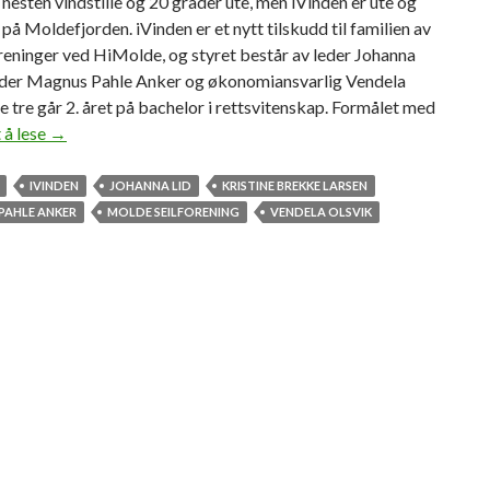
, nesten vindstille og 20 grader ute, men iVinden er ute og
t på Moldefjorden. iVinden er et nytt tilskudd til familien av
reninger ved HiMolde, og styret består av leder Johanna
leder Magnus Pahle Anker og økonomiansvarlig Vendela
le tre går 2. året på bachelor i rettsvitenskap. Formålet med
 å lese
S
→
t
a
IVINDEN
JOHANNA LID
KRISTINE BREKKE LARSEN
r
PAHLE ANKER
MOLDE SEILFORENING
VENDELA OLSVIK
t
e
t
s
t
u
d
e
n
t