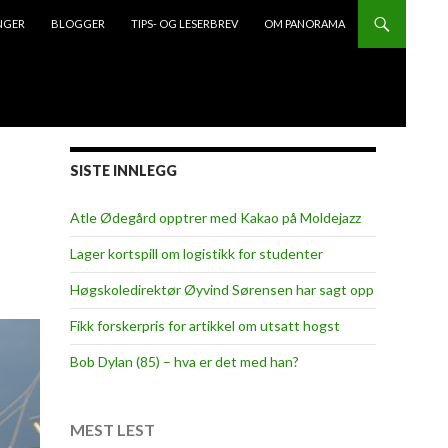
NGER
BLOGGER
TIPS- OG LESERBREV
OM PANORAMA
SISTE INNLEGG
Atle Ødegård opptrer med Kakao på Moldejazz
Lager kortspill om logistikk for studenter
Høgskoledirektør Øyvind Sørensen har sagt opp
Fikk forskerpris for artikkel om utsatt hogst
Bob Dylan (85) – hva er det med han?
MEST LEST