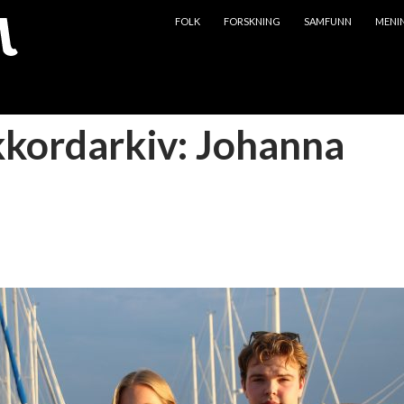
HOPP TIL INNHOLD
FOLK
FORSKNING
SAMFUNN
MENI
kkordarkiv: Johanna