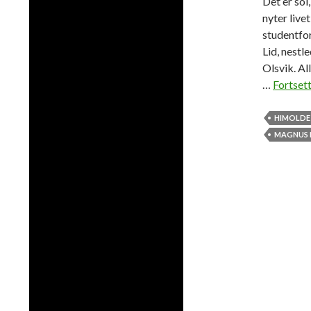
Det er sol
nyter live
studentfo
Lid, nest
Olsvik. Al
…
Fortsett
HIMOLDE
MAGNUS 