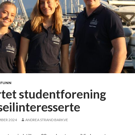
MFUNN
rtet studentforening
seilinteresserte
MBER 2024
ANDREA STRAND BARKVE