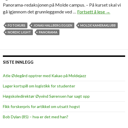
Panorama-redaksjonen på Molde campus. – På kurset skal vi
gå igjennom det grunnleggende ved …
Fortsett å lese
Ø
→
n
s
FOTOKURS
JONAS HALLBERG EGGEN
MOLDE KAMERAKLUBB
k
NORDIC LIGHT
PANORAMA
e
r
f
l
SISTE INNLEGG
e
r
Atle Ødegård opptrer med Kakao på Moldejazz
e
Lager kortspill om logistikk for studenter
s
t
Høgskoledirektør Øyvind Sørensen har sagt opp
u
Fikk forskerpris for artikkel om utsatt hogst
d
e
Bob Dylan (85) – hva er det med han?
n