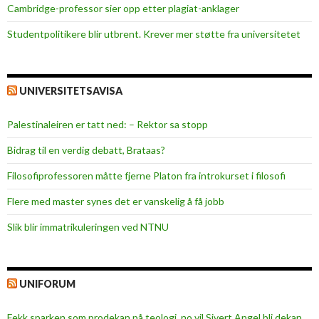
k
Cambridge-professor sier opp etter plagiat-anklager
l
Studentpolitikere blir utbrent. Krever mer støtte fra universitetet
u
b
b
UNIVERSITETSAVISA
e
n
Palestinaleiren er tatt ned: – Rektor sa stopp
Bidrag til en verdig debatt, Brataas?
Filosofiprofessoren måtte fjerne Platon fra introkurset i filosofi
Flere med master synes det er vanskelig å få jobb
Slik blir immatrikuleringen ved NTNU
UNIFORUM
Fekk sparken som prodekan på teologi, no vil Sivert Angel bli dekan