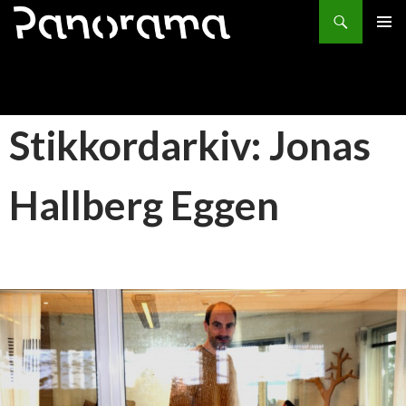
Søk
HOPP
PRIMÆ
TIL
INNHOLD
Stikkordarkiv: Jonas
Hallberg Eggen