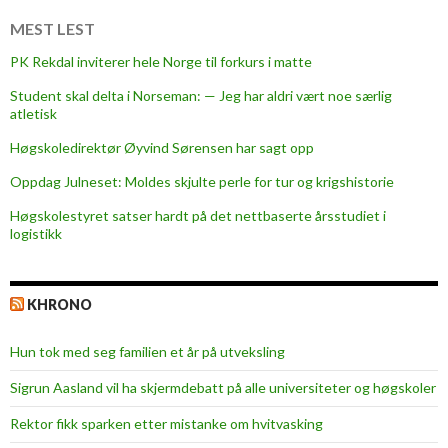
t
e
MEST LEST
r
PK Rekdal inviterer hele Norge til forkurs i matte
v
Student skal delta i Norseman: — Jeg har aldri vært noe særlig
e
atletisk
l
k
Høgskoledirektør Øyvind Sørensen har sagt opp
o
Oppdag Julneset: Moldes skjulte perle for tur og krigshistorie
m
Høgskolestyret satser hardt på det nettbaserte årsstudiet i
m
logistikk
e
n
i
KHRONO
K
a
Hun tok med seg familien et år på utveksling
m
e
Sigrun Aasland vil ha skjerm­debatt på alle universiteter og høgskoler
r
Rektor fikk sparken etter mistanke om hvitvasking
a