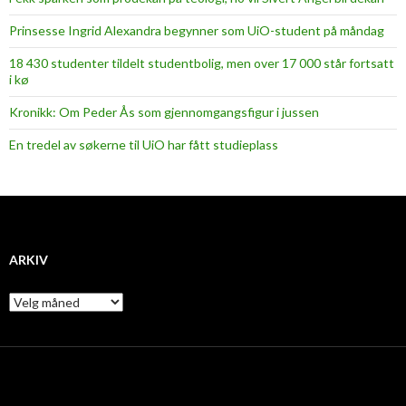
Prinsesse Ingrid Alexandra begynner som UiO-student på måndag
18 430 studenter tildelt studentbolig, men over 17 000 står fortsatt
i kø
Kronikk: Om Peder Ås som gjennomgangsfigur i jussen
En tredel av søkerne til UiO har fått studieplass
ARKIV
A
r
k
i
v