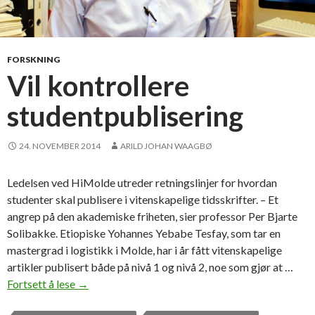
FORSKNING
Vil kontrollere
studentpublisering
24. NOVEMBER 2014
ARILD JOHAN WAAGBØ
Ledelsen ved HiMolde utreder retningslinjer for hvordan
studenter skal publisere i vitenskapelige tidsskrifter. – Et
angrep på den akademiske friheten, sier professor Per Bjarte
Solibakke. Etiopiske Yohannes Yebabe Tesfay, som tar en
mastergrad i logistikk i Molde, har i år fått vitenskapelige
artikler publisert både på nivå 1 og nivå 2, noe som gjør at …
Fortsett å lese
V
→
i