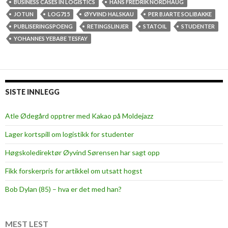
l
BUSINESS CASES IN LOGISTICS
HANS FREDRIK NORDHAUG
k
JOTUN
LOG715
ØYVIND HALSKAU
PER BJARTE SOLIBAKKE
o
PUBLISERINGSPOENG
RETINGSLINJER
STATOIL
STUDENTER
n
YOHANNES YEBABE TESFAY
t
r
o
l
SISTE INNLEGG
l
e
Atle Ødegård opptrer med Kakao på Moldejazz
r
Lager kortspill om logistikk for studenter
e
s
Høgskoledirektør Øyvind Sørensen har sagt opp
t
Fikk forskerpris for artikkel om utsatt hogst
u
d
Bob Dylan (85) – hva er det med han?
e
n
t
MEST LEST