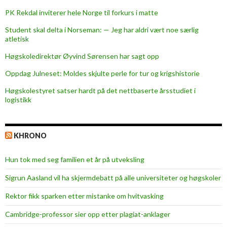
p
PK Rekdal inviterer hele Norge til forkurs i matte
u
Student skal delta i Norseman: — Jeg har aldri vært noe særlig
b
atletisk
l
i
Høgskoledirektør Øyvind Sørensen har sagt opp
s
Oppdag Julneset: Moldes skjulte perle for tur og krigshistorie
e
Høgskolestyret satser hardt på det nettbaserte årsstudiet i
r
logistikk
i
n
g
KHRONO
Hun tok med seg familien et år på utveksling
Sigrun Aasland vil ha skjerm­debatt på alle universiteter og høgskoler
Rektor fikk sparken etter mistanke om hvitvasking
Cambridge-professor sier opp etter plagiat-anklager