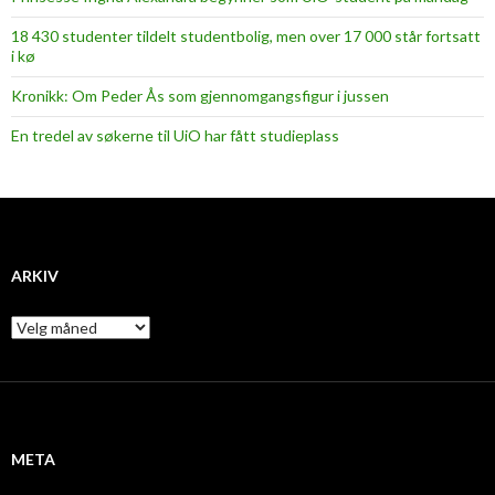
18 430 studenter tildelt studentbolig, men over 17 000 står fortsatt
i kø
Kronikk: Om Peder Ås som gjennomgangsfigur i jussen
En tredel av søkerne til UiO har fått studieplass
ARKIV
A
r
k
i
v
META