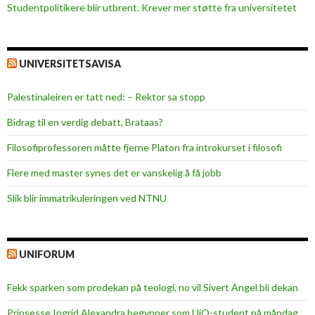
Studentpolitikere blir utbrent. Krever mer støtte fra universitetet
UNIVERSITETSAVISA
Palestinaleiren er tatt ned: – Rektor sa stopp
Bidrag til en verdig debatt, Brataas?
Filosofiprofessoren måtte fjerne Platon fra introkurset i filosofi
Flere med master synes det er vanskelig å få jobb
Slik blir immatrikuleringen ved NTNU
UNIFORUM
Fekk sparken som prodekan på teologi, no vil Sivert Angel bli dekan
Prinsesse Ingrid Alexandra begynner som UiO-student på måndag