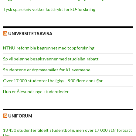
r
Tysk sparekniv vekker kuttfrykt for EU-forskning
e
s
i
t
UNIVERSITETSAVISA
u
a
NTNU-reform ble begrunnet med toppforskning
s
Sp vil belønne besøksvenner med studielån-rabatt
j
o
Studentene er drømmemålet for KI-svermene
n
Over 17.000 studenter i boligkø – 900 flere enn i fjor
e
n
Hun er Ålesunds nye studentleder
t
i
l
UNIFORUM
m
i
18 430 studenter tildelt studentbolig, men over 17 000 står fortsatt
n
i kø