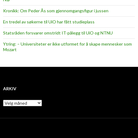
e
Kronikk: Om Peder Ås som gjennomgangsfigur i jussen
p
a
En tredel av søkerne til UiO har fått studieplass
s
Statsråden forsvarer omstridt IT-pålegg til UiO og NTNU
i
e
Ytring: – Universiteter er ikke utformet for å skape mennesker som
Mozart
n
t
e
r
b
i
ARKIV
t
t
A
r
e
k
l
i
i
v
t