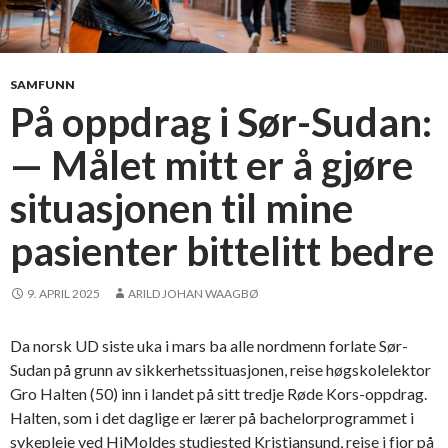
SAMFUNN
På oppdrag i Sør-Sudan:
— Målet mitt er å gjøre
situasjonen til mine
pasienter bittelitt bedre
9. APRIL 2025
ARILD JOHAN WAAGBØ
Da norsk UD siste uka i mars ba alle nordmenn forlate Sør-
Sudan på grunn av sikkerhetssituasjonen, reise høgskolelektor
Gro Halten (50) inn i landet på sitt tredje Røde Kors-oppdrag.
Halten, som i det daglige er lærer på bachelorprogrammet i
sykepleie ved HiMoldes studiested Kristiansund, reise i fjor på