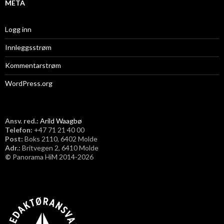
t
META
b
e
Logg inn
d
Innleggsstrøm
r
e
Kommentarstrøm
WordPress.org
Ansv. red.:
Arild Waagbø
Telefon:
​+47 71 21 40 00
Post:
Boks 2110, 6402 Molde
Adr.:
Britvegen 2, 6410 Molde
©
Panorama HiM 2014-2026