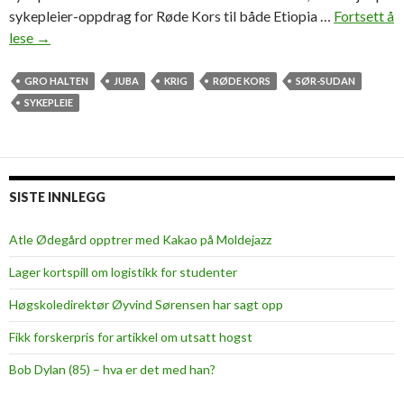
sykepleier-oppdrag for Røde Kors til både Etiopia …
Fortsett å
lese
P
→
å
o
GRO HALTEN
JUBA
KRIG
RØDE KORS
SØR-SUDAN
p
SYKEPLEIE
p
d
r
a
SISTE INNLEGG
g
i
Atle Ødegård opptrer med Kakao på Moldejazz
S
Lager kortspill om logistikk for studenter
ø
r
Høgskoledirektør Øyvind Sørensen har sagt opp
-
Fikk forskerpris for artikkel om utsatt hogst
S
u
Bob Dylan (85) – hva er det med han?
d