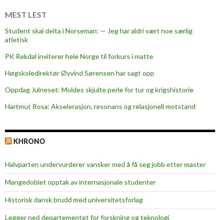
a
n
MEST LEST
:
Student skal delta i Norseman: — Jeg har aldri vært noe særlig
—
atletisk
M
PK Rekdal inviterer hele Norge til forkurs i matte
å
l
Høgskoledirektør Øyvind Sørensen har sagt opp
e
Oppdag Julneset: Moldes skjulte perle for tur og krigshistorie
t
Hartmut Rosa: Akselerasjon, resonans og relasjonell motstand
m
i
t
KHRONO
t
e
Halvparten undervurderer vansker med å få seg jobb etter master
r
å
Mangedoblet opptak av internasjonale studenter
g
Historisk dansk brudd med universitetsforlag
j
ø
Legger ned departementet for forskning og teknologi