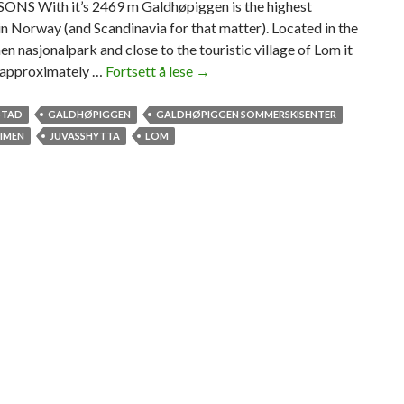
S With it’s 2469 m Galdhøpiggen is the highest
n Norway (and Scandinavia for that matter). Located in the
n nasjonalpark and close to the touristic village of Lom it
d approximately …
Fortsett å lese
S
→
u
m
STAD
GALDHØPIGGEN
GALDHØPIGGEN SOMMERSKISENTER
m
IMEN
JUVASSHYTTA
LOM
e
r
s
k
i
t
o
t
h
e
t
e