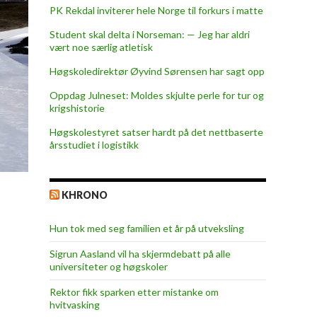
PK Rekdal inviterer hele Norge til forkurs i matte
Student skal delta i Norseman: — Jeg har aldri
vært noe særlig atletisk
Høgskoledirektør Øyvind Sørensen har sagt opp
Oppdag Julneset: Moldes skjulte perle for tur og
krigshistorie
Høgskolestyret satser hardt på det nettbaserte
årsstudiet i logistikk
KHRONO
Hun tok med seg familien et år på utveksling
Sigrun Aasland vil ha skjerm­debatt på alle
universiteter og høgskoler
Rektor fikk sparken etter mistanke om
hvitvasking