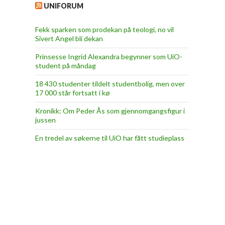
UNIFORUM
Fekk sparken som prodekan på teologi, no vil
Sivert Angel bli dekan
Prinsesse Ingrid Alexandra begynner som UiO-
student på måndag
18 430 studenter tildelt studentbolig, men over
17 000 står fortsatt i kø
Kronikk: Om Peder Ås som gjennomgangsfigur i
jussen
En tredel av søkerne til UiO har fått studieplass