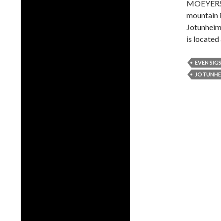
MOEYERSON
mountain i
Jotunheime
is locate
EVEN SIG
JOTUNHE