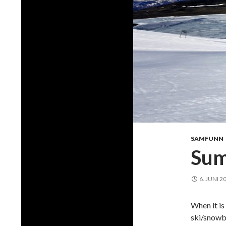
SAMFUNN
Sum
6. JUNI 2
When it is
ski/snowb