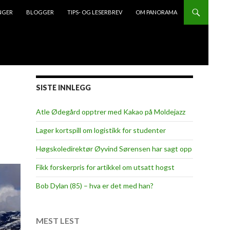
NGER
BLOGGER
TIPS- OG LESERBREV
OM PANORAMA
SISTE INNLEGG
Atle Ødegård opptrer med Kakao på Moldejazz
Lager kortspill om logistikk for studenter
Høgskoledirektør Øyvind Sørensen har sagt opp
Fikk forskerpris for artikkel om utsatt hogst
Bob Dylan (85) – hva er det med han?
MEST LEST