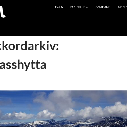
HOPP TIL INNHOLD
FOLK
FORSKNING
SAMFUNN
MENI
kkordarkiv:
asshytta