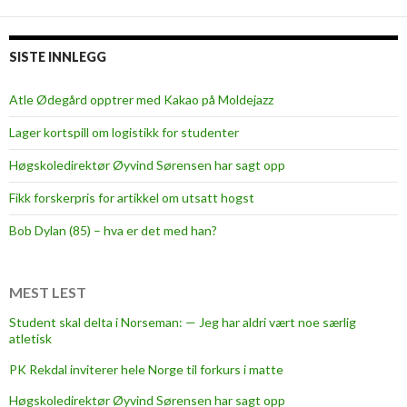
s
k
i
SISTE INNLEGG
t
o
Atle Ødegård opptrer med Kakao på Moldejazz
t
Lager kortspill om logistikk for studenter
h
e
Høgskoledirektør Øyvind Sørensen har sagt opp
t
Fikk forskerpris for artikkel om utsatt hogst
e
s
Bob Dylan (85) – hva er det med han?
t
!
MEST LEST
Student skal delta i Norseman: — Jeg har aldri vært noe særlig
atletisk
PK Rekdal inviterer hele Norge til forkurs i matte
Høgskoledirektør Øyvind Sørensen har sagt opp