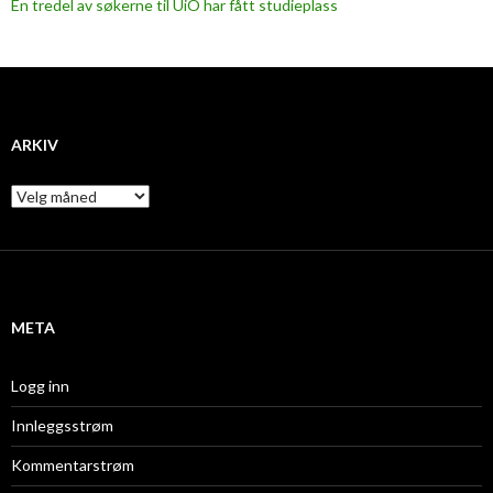
En tredel av søkerne til UiO har fått studieplass
ARKIV
A
r
k
i
v
META
Logg inn
Innleggsstrøm
Kommentarstrøm