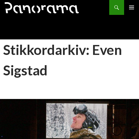
Søk
HOPP
PRIMÆ
TIL
INNHOLD
Stikkordarkiv: Even
Sigstad