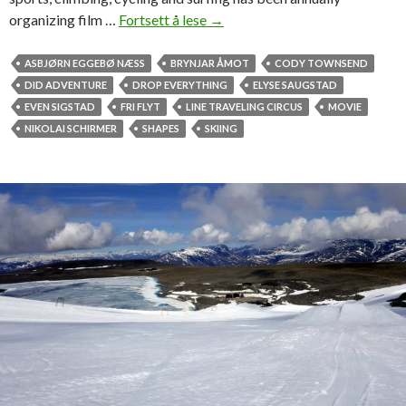
organizing film …
Fortsett å lese
F
→
i
r
ASBJØRN EGGEBØ NÆSS
BRYNJAR ÅMOT
CODY TOWNSEND
s
DID ADVENTURE
DROP EVERYTHING
ELYSE SAUGSTAD
t
EVEN SIGSTAD
FRI FLYT
LINE TRAVELING CIRCUS
MOVIE
s
NIKOLAI SCHIRMER
SHAPES
SKIING
c
e
n
t
o
f
s
n
o
w
i
n