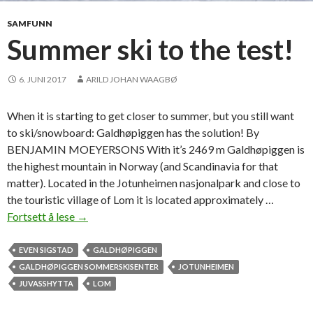
M
o
SAMFUNN
l
Summer ski to the test!
d
e
6. JUNI 2017
ARILD JOHAN WAAGBØ
When it is starting to get closer to summer, but you still want
to ski/snowboard: Galdhøpiggen has the solution! By
BENJAMIN MOEYERSONS With it’s 2469 m Galdhøpiggen is
the highest mountain in Norway (and Scandinavia for that
matter). Located in the Jotunheimen nasjonalpark and close to
the touristic village of Lom it is located approximately …
Fortsett å lese
S
→
u
m
EVEN SIGSTAD
GALDHØPIGGEN
m
GALDHØPIGGEN SOMMERSKISENTER
JOTUNHEIMEN
e
JUVASSHYTTA
LOM
r