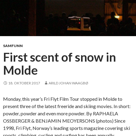
SAMFUNN
First scent of snow in
Molde
18. OKTOBER 2017
ARILD JOHAN WAAGBØ
Monday, this year’s Fri Flyt Film Tour stopped in Molde to
present three of the latest freeride and skiing movies. In short:
powder, powder and even more powder. By RAPHAELA
OSSBERGER & BENJAMIN MEOYERSONS (photos) Since
1998, Fri Flyt, Norway’s leading sports magazine covering ski
sports, climbing, cycling and surfing has been annually