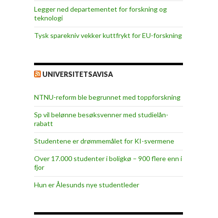
Legger ned departementet for forskning og
teknologi
Tysk sparekniv vekker kuttfrykt for EU-forskning
UNIVERSITETSAVISA
NTNU-reform ble begrunnet med toppforskning
Sp vil belønne besøksvenner med studielån-
rabatt
Studentene er drømmemålet for KI-svermene
Over 17.000 studenter i boligkø – 900 flere enn i
fjor
Hun er Ålesunds nye studentleder