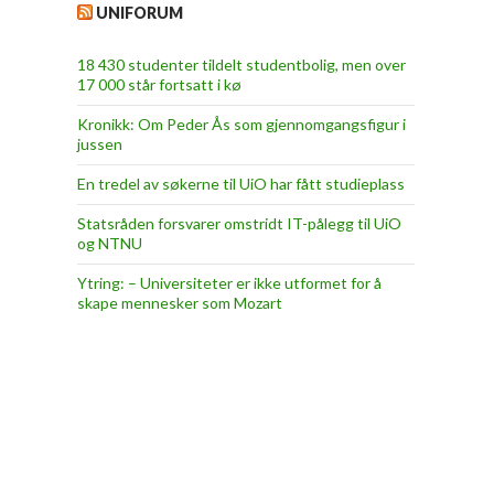
UNIFORUM
18 430 studenter tildelt studentbolig, men over
17 000 står fortsatt i kø
Kronikk: Om Peder Ås som gjennomgangsfigur i
jussen
En tredel av søkerne til UiO har fått studieplass
Statsråden forsvarer omstridt IT-pålegg til UiO
og NTNU
Ytring: – Universiteter er ikke utformet for å
skape mennesker som Mozart