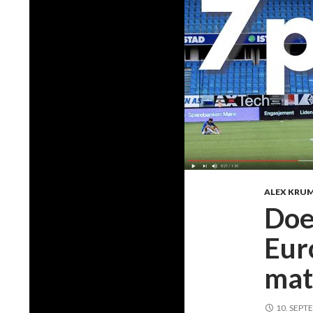
ALEX KRU
Does
Eur
mat
10. SEPT