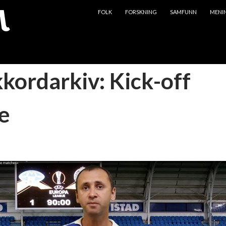
HOPP TIL INNHOLD
FOLK
FORSKNING
SAMFUNN
MENI
kkordarkiv: Kick-off
e