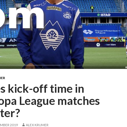
MER
 kick-off time in
opa League matches
ter?
EMBER 2019
ALEX KRUMER