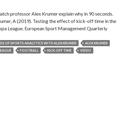
atch professor Alex Krumer explain why in 90 seconds.
umer, A (2019). Testing the effect of kick-off time in the
pa League. European Sport Management Quarterly
DS OF SPORTS ANALYTICS WITH ALEX KRUMER
ALEX KRUMER
LEAGUE
FOOTBALL
KICK-OFF TIME
VIDEO