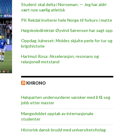
Student skal delta i Norseman: — Jeg har aldri
vært noe særlig atletisk
PK Rekdal inviterer hele Norge til forkurs i matte
Høgskoledirektør Øyvind Sørensen har sagt opp
Oppdag Julneset: Moldes skjulte perle for tur og
krigshistorie
Hartmut Rosa: Akselerasjon, resonans og
relasjonell motstand
KHRONO
Halvparten undervurderer vansker med å få seg
jobb etter master
Mangedoblet opptak av internasjonale
studenter
Historisk dansk brudd med universitetsforlag