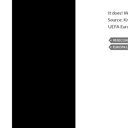
It does! W
Source: Kr
UEFA Euro
90 SECON
EUROPA 