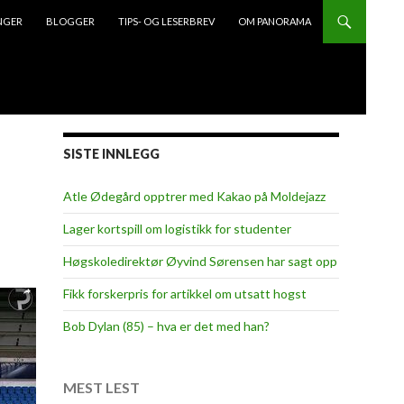
NGER
BLOGGER
TIPS- OG LESERBREV
OM PANORAMA
SISTE INNLEGG
Atle Ødegård opptrer med Kakao på Moldejazz
Lager kortspill om logistikk for studenter
Høgskoledirektør Øyvind Sørensen har sagt opp
Fikk forskerpris for artikkel om utsatt hogst
Bob Dylan (85) – hva er det med han?
MEST LEST