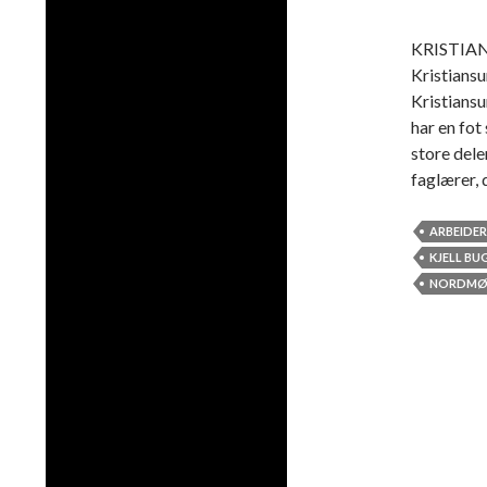
KRISTIANS
Kristiansu
Kristiansu
har en fot
store dele
faglærer, 
ARBEIDER
KJELL BU
NORDMØR