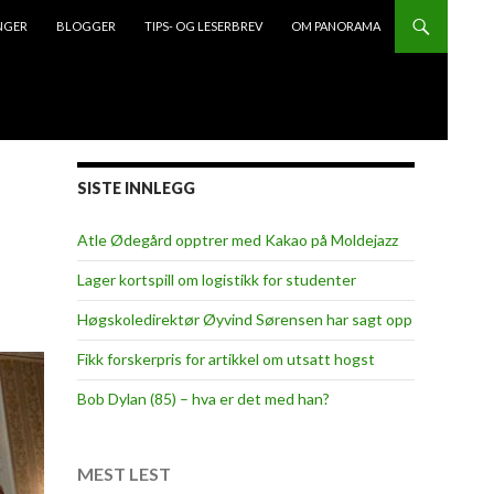
NGER
BLOGGER
TIPS- OG LESERBREV
OM PANORAMA
SISTE INNLEGG
Atle Ødegård opptrer med Kakao på Moldejazz
Lager kortspill om logistikk for studenter
Høgskoledirektør Øyvind Sørensen har sagt opp
Fikk forskerpris for artikkel om utsatt hogst
Bob Dylan (85) – hva er det med han?
MEST LEST