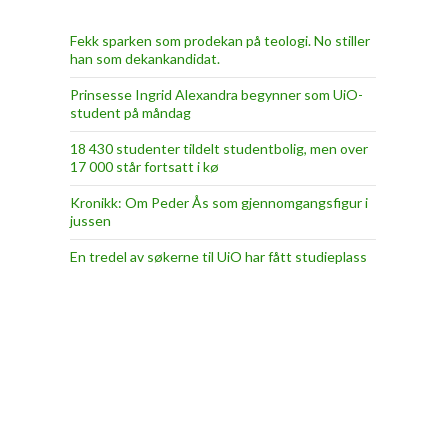
Fekk sparken som prodekan på teologi. No stiller
han som dekankandidat.
Prinsesse Ingrid Alexandra begynner som UiO-
student på måndag
18 430 studenter tildelt studentbolig, men over
17 000 står fortsatt i kø
Kronikk: Om Peder Ås som gjennomgangsfigur i
jussen
En tredel av søkerne til UiO har fått studieplass