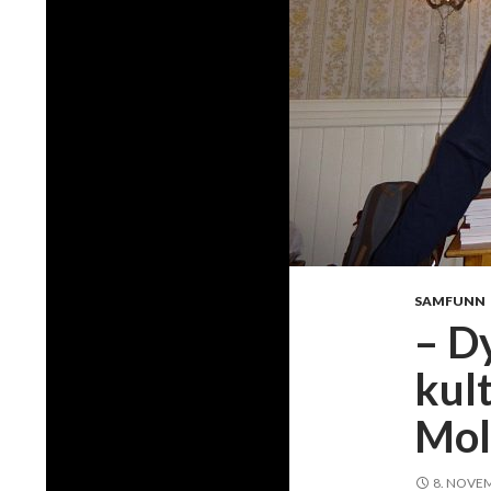
SAMFUNN
– D
kul
Mol
8. NOVE