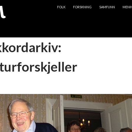
HOPP TIL INNHOLD
FOLK
FORSKNING
SAMFUNN
MENI
kkordarkiv:
turforskjeller