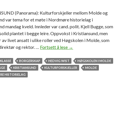
UND (Panorama): Kulturforskjeller mellom Molde og
nd var tema for et møte i Nordmøre historielag i
nd mandag kveld. Innleder var cand. polit. Kjell Bugge, som
 solid plantet i begge leire. Oppvokst i Kristiansund, men
r av livet ansatt i ulike roller ved Høgskolen i Molde, som
direktør og rektor. …
Fortsett å lese
–
→
D
y
KLASSE
BORGERSKAP
HEDVIG WIST
HØGSKOLEN I MOLDE
p
GGE
KRISTIANSUND
KULTURFORSKJELLER
MOLDE
t
E HISTORIELAG
g
r
i
p
e
n
d