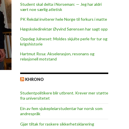
Student skal delta i Norseman: — Jeg har aldri
vært noe særlig atletisk
PK Rekdal inviterer hele Norge til forkurs i matte
Høgskoledirektør Øyvind Sørensen har sagt opp
Oppdag Julneset: Moldes skjulte perle for tur og
krigshistorie
Hartmut Rosa: Akselerasjon, resonans og
relasjonell motstand
KHRONO
Studentpolitikere blir utbrent. Krever mer støtte
fra universitetet
Ein av fem sjukepleiar­studentar har norsk som
andrespråk
Gjør tiltak for raskere sikkerhets­klarering