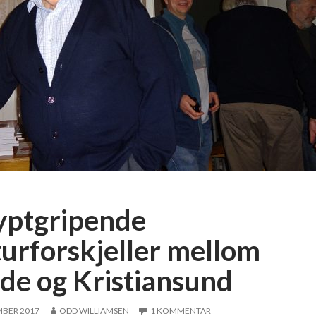
yptgripende
turforskjeller mellom
de og Kristiansund
MBER 2017
ODD WILLIAMSEN
1 KOMMENTAR