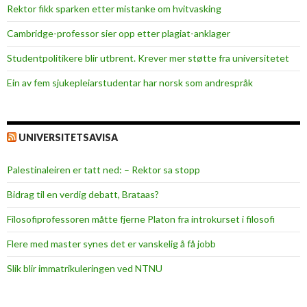
l
Rektor fikk sparken etter mistanke om hvitvasking
o
Cambridge-professor sier opp etter plagiat-anklager
m
M
Studentpolitikere blir utbrent. Krever mer støtte fra universitetet
o
Ein av fem sjukepleiar­studentar har norsk som andrespråk
l
d
e
o
UNIVERSITETSAVISA
g
K
Palestinaleiren er tatt ned: – Rektor sa stopp
r
Bidrag til en verdig debatt, Brataas?
i
s
Filosofiprofessoren måtte fjerne Platon fra introkurset i filosofi
t
Flere med master synes det er vanskelig å få jobb
i
a
Slik blir immatrikuleringen ved NTNU
n
s