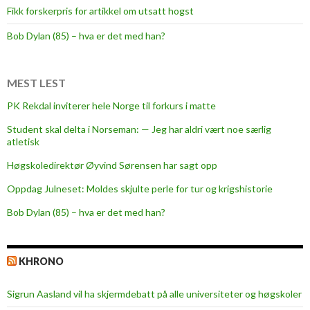
Fikk forskerpris for artikkel om utsatt hogst
l
t
Bob Dylan (85) – hva er det med han?
u
r
f
MEST LEST
o
PK Rekdal inviterer hele Norge til forkurs i matte
r
Student skal delta i Norseman: — Jeg har aldri vært noe særlig
s
atletisk
k
j
Høgskoledirektør Øyvind Sørensen har sagt opp
e
Oppdag Julneset: Moldes skjulte perle for tur og krigshistorie
l
Bob Dylan (85) – hva er det med han?
l
e
r
KHRONO
m
e
Sigrun Aasland vil ha skjerm­debatt på alle universiteter og høgskoler
l