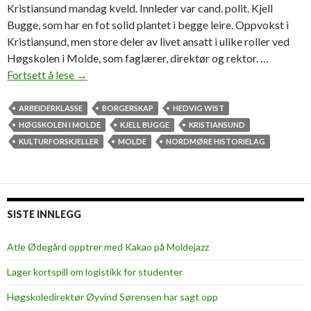
Kristiansund mandag kveld. Innleder var cand. polit. Kjell
Bugge, som har en fot solid plantet i begge leire. Oppvokst i
Kristiansund, men store deler av livet ansatt i ulike roller ved
Høgskolen i Molde, som faglærer, direktør og rektor. …
Fortsett å lese
–
→
D
y
ARBEIDERKLASSE
BORGERSKAP
HEDVIG WIST
p
HØGSKOLEN I MOLDE
KJELL BUGGE
KRISTIANSUND
t
KULTURFORSKJELLER
MOLDE
NORDMØRE HISTORIELAG
g
r
i
p
SISTE INNLEGG
e
n
Atle Ødegård opptrer med Kakao på Moldejazz
d
Lager kortspill om logistikk for studenter
e
k
Høgskoledirektør Øyvind Sørensen har sagt opp
u