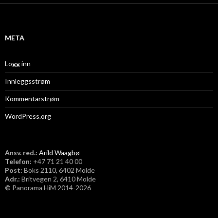
i
v
META
Logg inn
Innleggsstrøm
Kommentarstrøm
WordPress.org
Ansv. red.:
Arild Waagbø
Telefon:
​+47 71 21 40 00
Post:
Boks 2110, 6402 Molde
Adr.:
Britvegen 2, 6410 Molde
©
Panorama HiM 2014-2026