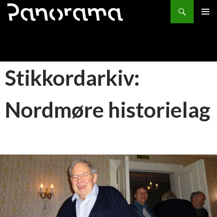
Søk
HOPP
PRIMÆ
TIL
INNHOLD
Stikkordarkiv:
Nordmøre historielag