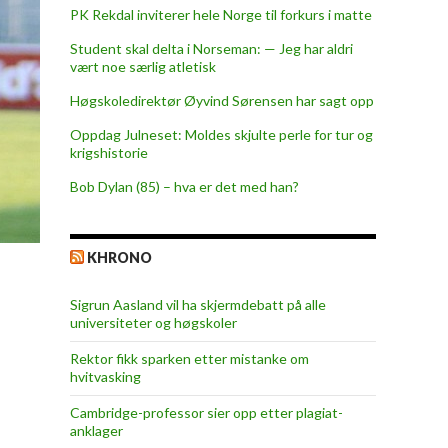
PK Rekdal inviterer hele Norge til forkurs i matte
Student skal delta i Norseman: — Jeg har aldri
vært noe særlig atletisk
Høgskoledirektør Øyvind Sørensen har sagt opp
Oppdag Julneset: Moldes skjulte perle for tur og
krigshistorie
Bob Dylan (85) – hva er det med han?
KHRONO
Sigrun Aasland vil ha skjerm­debatt på alle
universiteter og høgskoler
Rektor fikk sparken etter mistanke om
hvitvasking
Cambridge-professor sier opp etter plagiat-
anklager