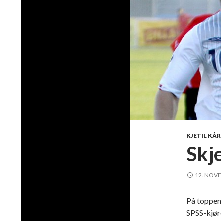
KJETIL KÅ
Skj
12. NOV
På toppen 
SPSS-kjør