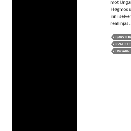
mot Ungarn
Høgmos ut
inn i selv
reallinjas
FØRSTEK
KVALITET
UNGARN