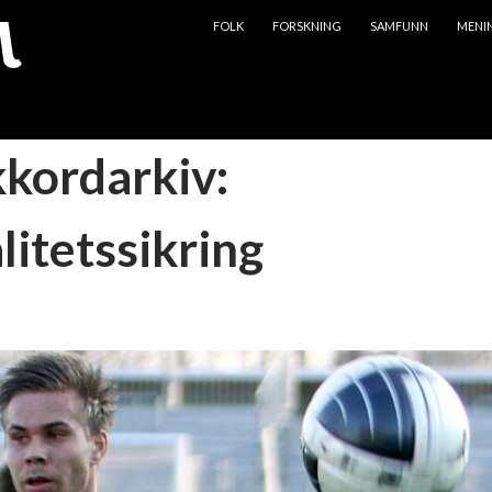
HOPP TIL INNHOLD
FOLK
FORSKNING
SAMFUNN
MENI
kkordarkiv:
litetssikring