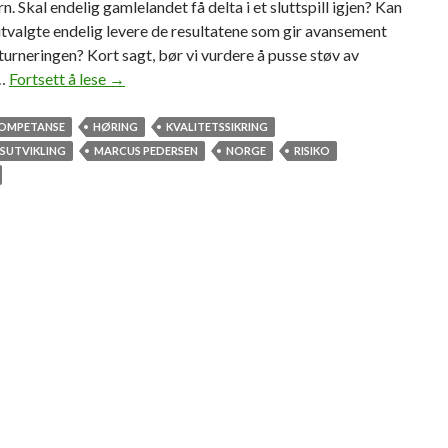
. Skal endelig gamlelandet få delta i et sluttspill igjen? Kan
valgte endelig levere de resultatene som gir avansement
e turneringen? Kort sagt, bør vi vurdere å pusse støv av
 …
Fortsett å lese
S
→
k
j
OMPETANSE
HØRING
KVALITETSSIKRING
e
SUTVIKLING
MARCUS PEDERSEN
NORGE
RISIKO
b
n
e
k
a
m
p
e
n
e