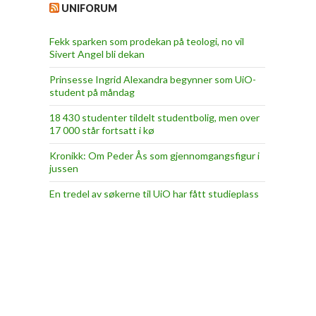
UNIFORUM
Fekk sparken som prodekan på teologi, no vil
Sivert Angel bli dekan
Prinsesse Ingrid Alexandra begynner som UiO-
student på måndag
18 430 studenter tildelt studentbolig, men over
17 000 står fortsatt i kø
Kronikk: Om Peder Ås som gjennomgangsfigur i
jussen
En tredel av søkerne til UiO har fått studieplass