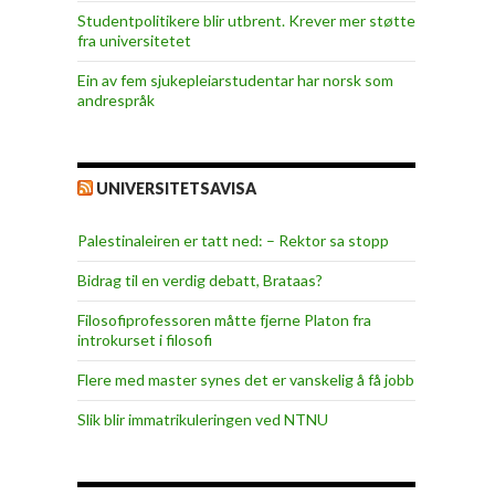
Studentpolitikere blir utbrent. Krever mer støtte
fra universitetet
Ein av fem sjukepleiar­studentar har norsk som
andrespråk
UNIVERSITETSAVISA
Palestinaleiren er tatt ned: – Rektor sa stopp
Bidrag til en verdig debatt, Brataas?
Filosofiprofessoren måtte fjerne Platon fra
introkurset i filosofi
Flere med master synes det er vanskelig å få jobb
Slik blir immatrikuleringen ved NTNU