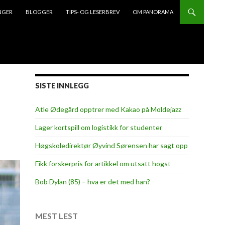
NGER
BLOGGER
TIPS- OG LESERBREV
OM PANORAMA
SISTE INNLEGG
Atle Ødegård opptrer med Kakao på Moldejazz
Lager kortspill om logistikk for studenter
Høgskoledirektør Øyvind Sørensen har sagt opp
Fikk forskerpris for artikkel om utsatt hogst
Bob Dylan (85) – hva er det med han?
MEST LEST