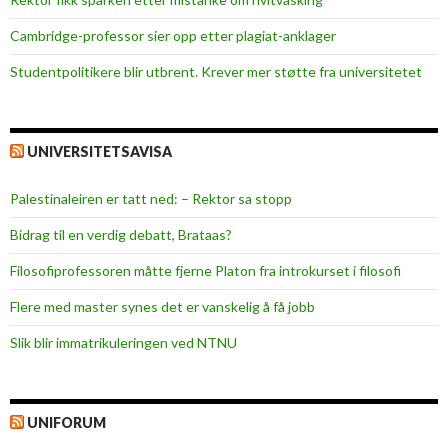
p
l
Cambridge-professor sier opp etter plagiat-anklager
a
Studentpolitikere blir utbrent. Krever mer støtte fra universitetet
t
t
f
UNIVERSITETSAVISA
o
r
Palestinaleiren er tatt ned: – Rektor sa stopp
m
Bidrag til en verdig debatt, Brataas?
Filosofiprofessoren måtte fjerne Platon fra introkurset i filosofi
Flere med master synes det er vanskelig å få jobb
Slik blir immatrikuleringen ved NTNU
UNIFORUM