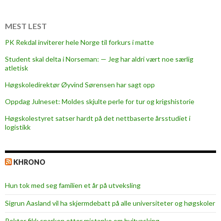
e
r
h
MEST LEST
ø
PK Rekdal inviterer hele Norge til forkurs i matte
g
Student skal delta i Norseman: — Jeg har aldri vært noe særlig
s
atletisk
k
o
Høgskoledirektør Øyvind Sørensen har sagt opp
l
Oppdag Julneset: Moldes skjulte perle for tur og krigshistorie
e
Høgskolestyret satser hardt på det nettbaserte årsstudiet i
n
logistikk
s
l
æ
KHRONO
r
i
Hun tok med seg familien et år på utveksling
n
g
Sigrun Aasland vil ha skjerm­debatt på alle universiteter og høgskoler
s
Rektor fikk sparken etter mistanke om hvitvasking