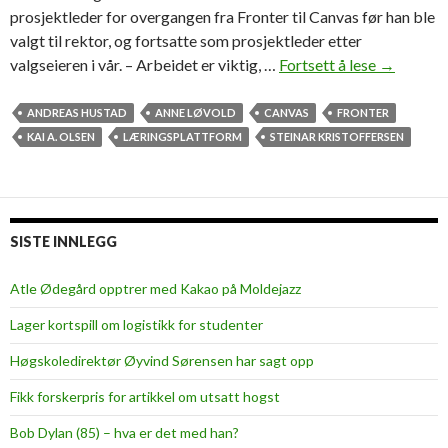
prosjektleder for overgangen fra Fronter til Canvas før han ble
valgt til rektor, og fortsatte som prosjektleder etter
valgseieren i vår. – Arbeidet er viktig, …
Fortsett å lese
N
→
å
e
ANDREAS HUSTAD
ANNE LØVOLD
CANVAS
FRONTER
r
KAI A. OLSEN
LÆRINGSPLATTFORM
STEINAR KRISTOFFERSEN
d
e
t
C
SISTE INNLEGG
a
n
Atle Ødegård opptrer med Kakao på Moldejazz
v
Lager kortspill om logistikk for studenter
a
s
Høgskoledirektør Øyvind Sørensen har sagt opp
s
Fikk forskerpris for artikkel om utsatt hogst
o
m
Bob Dylan (85) – hva er det med han?