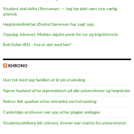
p
Student skal delta i Norseman: — Jeg har aldri vært noe særlig
å
atletisk
j
o
Høgskoledirektør Øyvind Sørensen har sagt opp
b
Oppdag Julneset: Moldes skjulte perle for tur og krigshistorie
b
Bob Dylan (85) – hva er det med han?
j
a
k
KHRONO
t
Hun tok med seg familien et år på utveksling
Sigrun Aasland vil ha skjerm­debatt på alle universiteter og høgskoler
Rektor fikk sparken etter mistanke om hvitvasking
Cambridge-professor sier opp etter plagiat-anklager
Studentpolitikere blir utbrent. Krever mer støtte fra universitetet