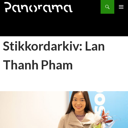
Søk
HOPP
PRIMÆ
TIL
INNHOLD
Stikkordarkiv: Lan
Thanh Pham