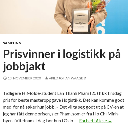
SAMFUNN
Prisvinner i logistikk på
jobbjakt
13. NOVEMBER 2020
ARILD JOHAN WAAGBØ
Tidligere HiMolde-student Lan Thanh Pham (25) fikk tirsdag
pris for beste masteroppgave i logistikk. Det kan komme godt
med, for nå søker hun jobb. – Det vil ta seg godt ut på CV-en at
jeg har fått denne prisen, sier Pham, som er fra Ho Chi Minh-
byen i Vitetnam. I dag bor hun i Oslo. …
Fortsett å lese
P
→
r