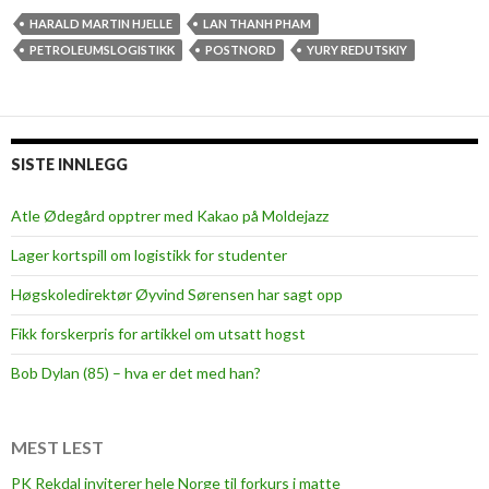
i
HARALD MARTIN HJELLE
LAN THANH PHAM
s
PETROLEUMSLOGISTIKK
POSTNORD
YURY REDUTSKIY
v
i
n
n
SISTE INNLEGG
e
r
Atle Ødegård opptrer med Kakao på Moldejazz
i
Lager kortspill om logistikk for studenter
l
o
Høgskoledirektør Øyvind Sørensen har sagt opp
g
Fikk forskerpris for artikkel om utsatt hogst
i
s
Bob Dylan (85) – hva er det med han?
t
i
k
MEST LEST
k
PK Rekdal inviterer hele Norge til forkurs i matte