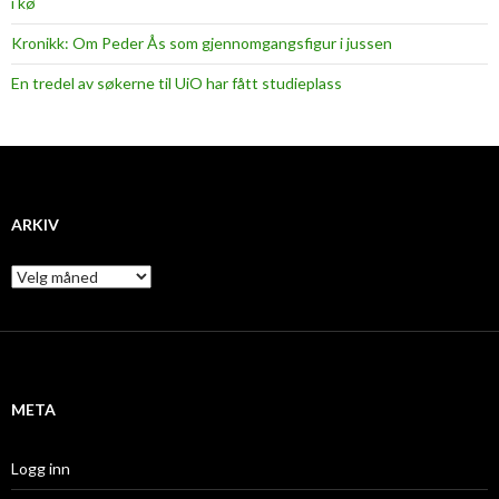
i kø
Kronikk: Om Peder Ås som gjennomgangsfigur i jussen
En tredel av søkerne til UiO har fått studieplass
ARKIV
A
r
k
i
v
META
Logg inn