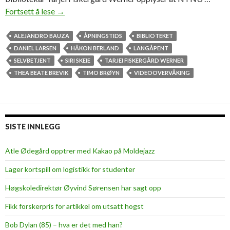
Fortsett å lese
P
→
o
p
ALEJANDRO BAUZA
ÅPNINGSTIDS
BIBLIOTEKET
u
DANIEL LARSEN
HÅKON BERLAND
LANGÅPENT
l
SELVBETJENT
SIRI SKEIE
TARJEI FISKERGÅRD WERNER
æ
THEA BEATE BREVIK
TIMO BRØYN
VIDEOOVERVÅKING
r
t
m
e
SISTE INNLEGG
d
l
Atle Ødegård opptrer med Kakao på Moldejazz
a
Lager kortspill om logistikk for studenter
n
g
Høgskoledirektør Øyvind Sørensen har sagt opp
å
Fikk forskerpris for artikkel om utsatt hogst
p
e
Bob Dylan (85) – hva er det med han?