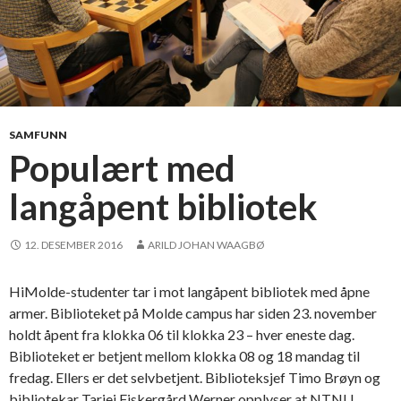
SAMFUNN
Populært med
langåpent bibliotek
12. DESEMBER 2016
ARILD JOHAN WAAGBØ
HiMolde-studenter tar i mot langåpent bibliotek med åpne
armer. Biblioteket på Molde campus har siden 23. november
holdt åpent fra klokka 06 til klokka 23 – hver eneste dag.
Biblioteket er betjent mellom klokka 08 og 18 mandag til
fredag. Ellers er det selvbetjent. Biblioteksjef Timo Brøyn og
bibliotekar Tarjei Fiskergård Werner opplyser at NTNU …