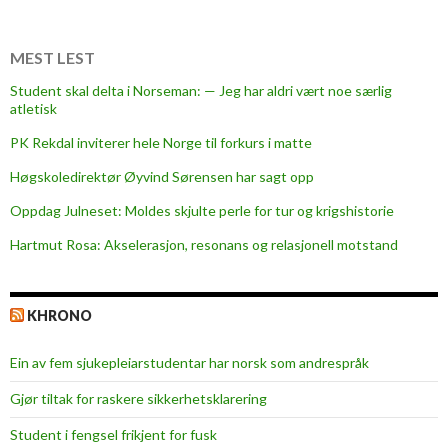
n
t
b
MEST LEST
i
Student skal delta i Norseman: — Jeg har aldri vært noe særlig
b
atletisk
l
PK Rekdal inviterer hele Norge til forkurs i matte
i
o
Høgskoledirektør Øyvind Sørensen har sagt opp
t
Oppdag Julneset: Moldes skjulte perle for tur og krigshistorie
e
Hartmut Rosa: Akselerasjon, resonans og relasjonell motstand
k
KHRONO
Ein av fem sjukepleiar­studentar har norsk som andrespråk
Gjør tiltak for raskere sikkerhets­klarering
Student i fengsel frikjent for fusk