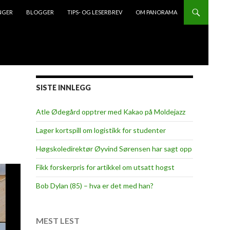
NGER
BLOGGER
TIPS- OG LESERBREV
OM PANORAMA
SISTE INNLEGG
Atle Ødegård opptrer med Kakao på Moldejazz
Lager kortspill om logistikk for studenter
Høgskoledirektør Øyvind Sørensen har sagt opp
Fikk forskerpris for artikkel om utsatt hogst
Bob Dylan (85) – hva er det med han?
MEST LEST