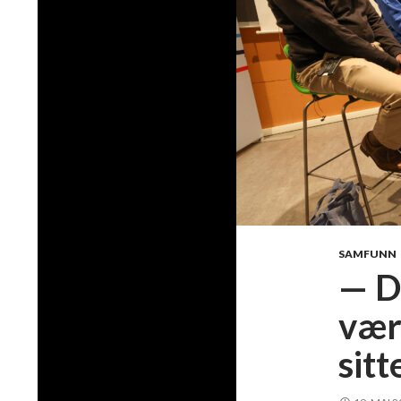
SAMFUNN
— De
vær
sit