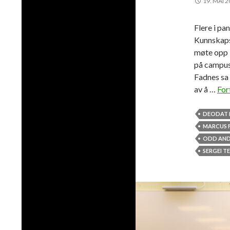
19. MAI 
Flere i pa
Kunnskaps
møte opp i
på campus
Fadnes sa
av å …
For
DEODAT
MARCUS 
ODD AND
SERGEI T