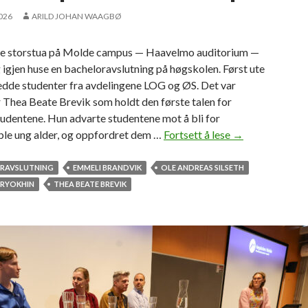
2026
ARILD JOHAN WAAGBØ
ne storstua på Molde campus — Haavelmo auditorium —
 igjen huse en bacheloravslutning på høgskolen. Først ute
edde studenter fra avdelingene LOG og ØS. Det var
 Thea Beate Brevik som holdt den første talen for
udentene. Hun advarte studentene mot å bli for
le ung alder, og oppfordret dem …
Fortsett å lese
F
→
e
i
RAVSLUTNING
EMMELI BRANDVIK
OLE ANDREAS SILSETH
r
ERYOKHIN
THEA BEATE BREVIK
e
t
s
t
u
d
e