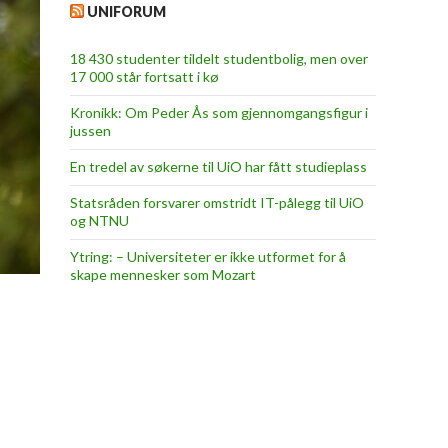
UNIFORUM
18 430 studenter tildelt studentbolig, men over
17 000 står fortsatt i kø
Kronikk: Om Peder Ås som gjennomgangsfigur i
jussen
En tredel av søkerne til UiO har fått studieplass
Statsråden forsvarer omstridt IT-pålegg til UiO
og NTNU
Ytring: – Universiteter er ikke utformet for å
skape mennesker som Mozart