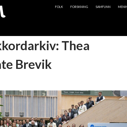
HOPP TIL INNHOLD
FOLK
FORSKNING
SAMFUNN
MENI
kkordarkiv: Thea
te Brevik