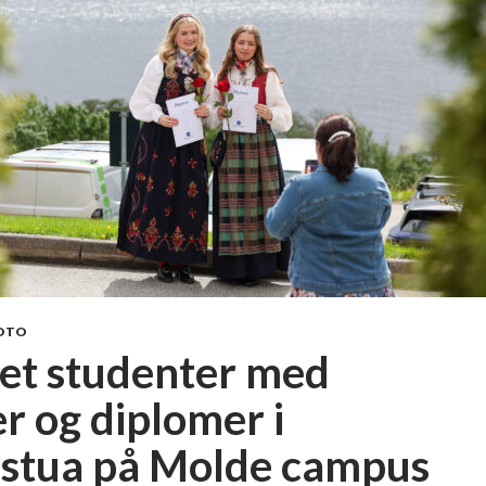
OTO
ret studenter med
r og diplomer i
rstua på Molde campus