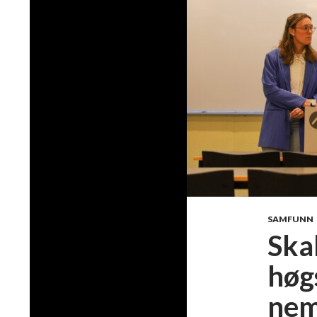
SAMFUNN
Skal
høgs
nem