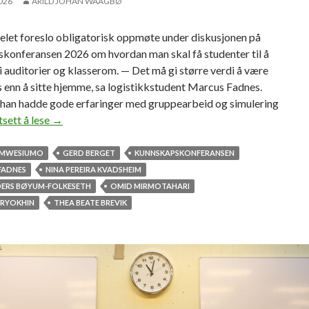
2026
ARILD JOHAN WAAGBØ
m
e
nelet foreslo obligatorisk oppmøte under diskusjonen på
r
konferansen 2026 om hvordan man skal få studenter til å
i
 auditorier og klasserom. — Det må gi større verdi å være
s
 enn å sitte hjemme, sa logistikkstudent Marcus Fadnes.
t
 han hadde gode erfaringer med gruppearbeid og simulering
o
tsett å lese
—
→
r
D
s
e
 MWESIUMO
GERD BERGET
KUNNSKAPSKONFERANSEN
t
t
FADNES
NINA PEREIRA KVADSHEIM
u
m
ERS BØYUM-FOLKESETH
OMID MIRMOTAHARI
a
å
ERYOKHIN
THEA BEATE BREVIK
p
g
å
i
M
s
o
t
l
ø
d
r