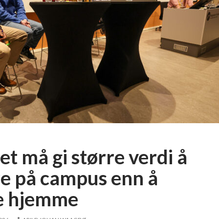
n
t
e
r
m
e
d
r
o
s
e
r
o
t må gi større verdi å
g
d
e på campus enn å
i
te hjemme
p
l
o