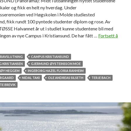
UND (Panorama): Midt i utdanningen flyttet studentene
lokaler og fikk en helt ny hverdag. Under
gsseremonien ved Høgskolen i Molde studiested
nd, fikk rundt 100 pyntede studenter diplom og rose. Av
SSE Halvannet år ut i studiet kunne studentene bli med
tingen av nye Campus i Kristiansund. De har fått …
Fortsett å
RAVSLUTNING
CAMPUS KRISTIANSUND
G KRISTIANSEN
GJERMUND ØYSTEINSSON MOE
TØY HEGGEM
INGEBORG HAZEL FLORIA RANHEIM
EERGAARD
NIDAL TAKI
OLE ANDREAS SILSETH
TERJE BACH
TE BREVIK