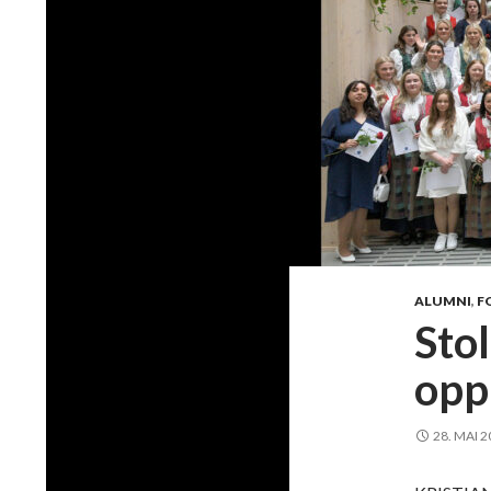
ALUMNI
,
F
Sto
opp
28. MAI 