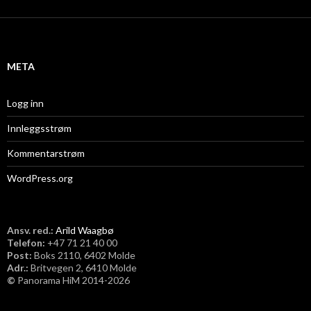
k
i
v
META
Logg inn
Innleggsstrøm
Kommentarstrøm
WordPress.org
Ansv. red.:
Arild Waagbø
Telefon:
​+47 71 21 40 00
Post:
Boks 2110, 6402 Molde
Adr.:
Britvegen 2, 6410 Molde
©
Panorama HiM 2014-2026