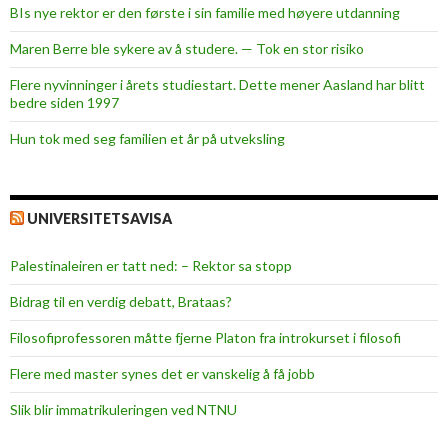
e
BIs nye rektor er den første i sin familie med høyere utdanning
r
Maren Berre ble sykere av å studere. — Tok en stor risiko
p
å
Flere nyvinninger i årets studiestart. Dette mener Aasland har blitt
s
bedre siden 1997
e
Hun tok med seg familien et år på utveksling
i
l
s
UNIVERSITETSAVISA
k
u
Palestinaleiren er tatt ned: – Rektor sa stopp
t
a
Bidrag til en verdig debatt, Brataas?
«
Filosofiprofessoren måtte fjerne Platon fra introkurset i filosofi
C
h
Flere med master synes det er vanskelig å få jobb
r
Slik blir immatrikuleringen ved NTNU
i
s