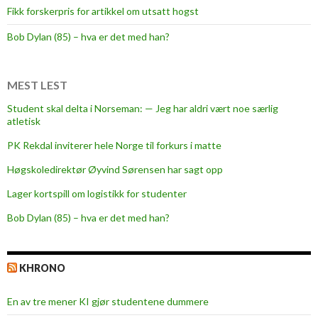
Fikk forskerpris for artikkel om utsatt hogst
t
e
Bob Dylan (85) – hva er det med han?
r
f
å
MEST LEST
r
Student skal delta i Norseman: — Jeg har aldri vært noe særlig
p
atletisk
r
PK Rekdal inviterer hele Norge til forkurs i matte
a
k
Høgskoledirektør Øyvind Sørensen har sagt opp
s
Lager kortspill om logistikk for studenter
i
Bob Dylan (85) – hva er det med han?
s
s
t
KHRONO
u
d
En av tre mener KI gjør studentene dummere
i