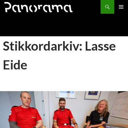
Søk
HOPP
PRIMÆ
TIL
INNHOLD
Stikkordarkiv: Lasse
Eide