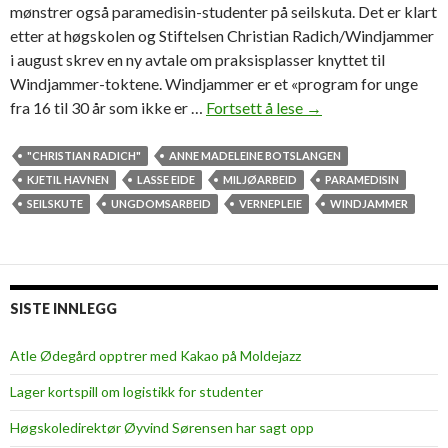
mønstrer også paramedisin-studenter på seilskuta. Det er klart
etter at høgskolen og Stiftelsen Christian Radich/Windjammer
i august skrev en ny avtale om praksisplasser knyttet til
Windjammer-toktene. Windjammer er et «program for unge
fra 16 til 30 år som ikke er …
Fortsett å lese
E
→
n
d
"CHRISTIAN RADICH"
ANNE MADELEINE BOTSLANGEN
a
KJETIL HAVNEN
LASSE EIDE
MILJØARBEID
PARAMEDISIN
f
SEILSKUTE
UNGDOMSARBEID
VERNEPLEIE
WINDJAMMER
l
e
r
e
SISTE INNLEGG
s
t
Atle Ødegård opptrer med Kakao på Moldejazz
u
Lager kortspill om logistikk for studenter
d
e
Høgskoledirektør Øyvind Sørensen har sagt opp
n