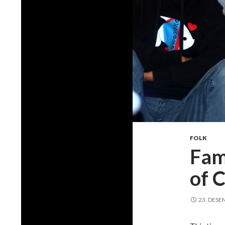
FOLK
Fam
of 
23. DESE