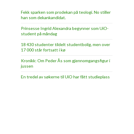
Fekk sparken som prodekan på teologi. No stiller
han som dekankandidat.
Prinsesse Ingrid Alexandra begynner som UiO-
student på måndag
18 430 studenter tildelt studentbolig, men over
17 000 står fortsatt i kø
Kronikk: Om Peder Ås som gjennomgangsfigur i
jussen
En tredel av søkerne til UiO har fått studieplass