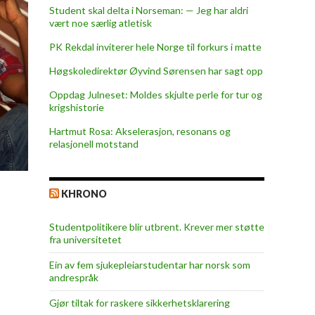
Student skal delta i Norseman: — Jeg har aldri
vært noe særlig atletisk
PK Rekdal inviterer hele Norge til forkurs i matte
Høgskoledirektør Øyvind Sørensen har sagt opp
Oppdag Julneset: Moldes skjulte perle for tur og
krigshistorie
Hartmut Rosa: Akselerasjon, resonans og
relasjonell motstand
KHRONO
Studentpolitikere blir utbrent. Krever mer støtte
fra universitetet
Ein av fem sjukepleiar­studentar har norsk som
andrespråk
Gjør tiltak for raskere sikkerhets­klarering