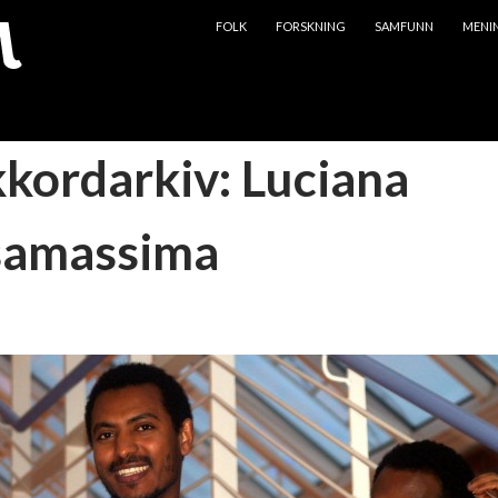
HOPP TIL INNHOLD
FOLK
FORSKNING
SAMFUNN
MENI
kkordarkiv: Luciana
samassima