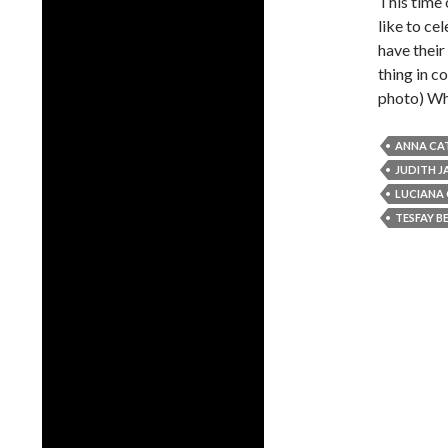
This time 
like to ce
have their
thing in
photo) Wh
ANNA CA
JUDITH J
LUCIANA
TESFAY B