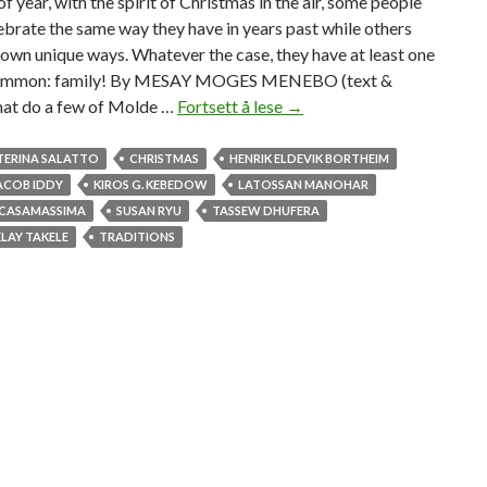
of year, with the spirit of Christmas in the air, some people
lebrate the same way they have in years past while others
 own unique ways. Whatever the case, they have at least one
 common: family! By MESAY MOGES MENEBO (text &
at do a few of Molde …
Fortsett å lese
F
→
a
m
TERINA SALATTO
CHRISTMAS
HENRIK ELDEVIK BORTHEIM
i
ACOB IDDY
KIROS G. KEBEDOW
LATOSSAN MANOHAR
l
 CASAMASSIMA
SUSAN RYU
TASSEW DHUFERA
y
ELAY TAKELE
TRADITIONS
i
s
t
h
e
c
e
n
t