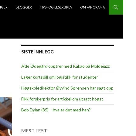
NGER
BLOGGER
TIPS- OG LESERBREV
OM PANORAMA
SISTE INNLEGG
Atle Ødegård opptrer med Kakao på Moldejazz
Lager kortspill om logistikk for studenter
Høgskoledirektør Øyvind Sørensen har sagt opp
Fikk forskerpris for artikkel om utsatt hogst
Bob Dylan (85) – hva er det med han?
MEST LEST