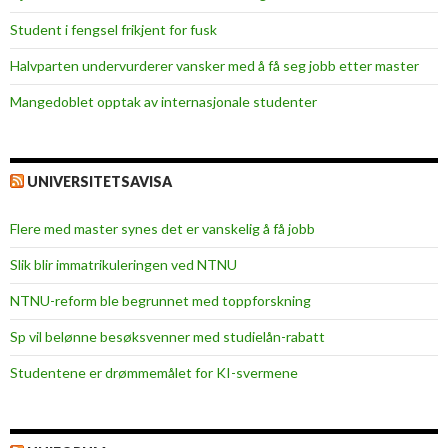
e
Student i fengsel frikjent for fusk
b
r
Halvparten undervurderer vansker med å få seg jobb etter master
a
Mangedoblet opptak av internasjonale studenter
t
i
o
n
UNIVERSITETSAVISA
Flere med master synes det er vanskelig å få jobb
Slik blir immatrikuleringen ved NTNU
NTNU-reform ble begrunnet med toppforskning
Sp vil belønne besøksvenner med studielån-rabatt
Studentene er drømmemålet for KI-svermene