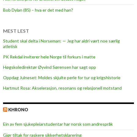
p
i
Bob Dylan (85) – hva er det med han?
e
c
e
MEST LEST
o
Student skal delta i Norseman: — Jeg har aldri vært noe særlig
f
atletisk
C
PK Rekdal inviterer hele Norge til forkurs i matte
h
r
Høgskoledirektør Øyvind Sørensen har sagt opp
i
Oppdag Julneset: Moldes skjulte perle for tur og krigshistorie
s
Hartmut Rosa: Akselerasjon, resonans og relasjonell motstand
t
m
a
KHRONO
s
c
Ein av fem sjukepleiar­studentar har norsk som andrespråk
e
l
Gjør tiltak for raskere sikkerhets­klarering