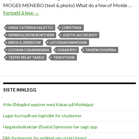
MOGES MENEBO (text & photo) What do a few of Molde …
Fortsett å lese
F
→
a
m
ANNA CATERINA SALATTO
CHRISTMAS
i
HENRIK ELDEVIK BORTHEIM
JUDITH JACOB IDDY
l
KIROS G. KEBEDOW
LATOSSAN MANOHAR
y
LUCIANA CASAMASSIMA
SUSAN RYU
TASSEW DHUFERA
i
TESFAY BELAY TAKELE
TRADITIONS
s
t
h
e
SISTE INNLEGG
c
e
Atle Ødegård opptrer med Kakao på Moldejazz
n
Lager kortspill om logistikk for studenter
t
e
Høgskoledirektør Øyvind Sørensen har sagt opp
r
Fikk forskerpris for artikkel om utsatt hogst