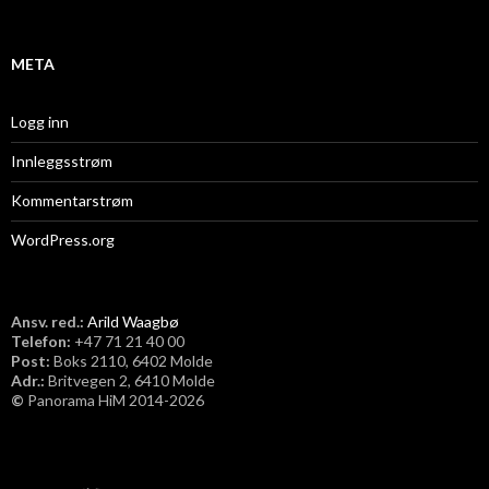
v
META
Logg inn
Innleggsstrøm
Kommentarstrøm
WordPress.org
Ansv. red.:
Arild Waagbø
Telefon:
​+47 71 21 40 00
Post:
Boks 2110, 6402 Molde
Adr.:
Britvegen 2, 6410 Molde
©
Panorama HiM 2014-2026