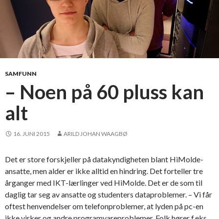
SAMFUNN
– Noen på 60 pluss kan
alt
16. JUNI 2015
ARILD JOHAN WAAGBØ
Det er store forskjeller på datakyndigheten blant HiMolde-
ansatte, men alder er ikke alltid en hindring. Det forteller tre
årganger med IKT-lærlinger ved HiMolde. Det er de som til
daglig tar seg av ansatte og studenters dataproblemer. – Vi får
oftest henvendelser om telefonproblemer, at lyden på pc-en
ikke virker og andre programvareproblemer. Folk hører f.eks.