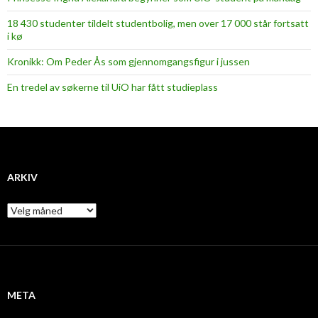
18 430 studenter tildelt studentbolig, men over 17 000 står fortsatt
i kø
Kronikk: Om Peder Ås som gjennomgangsfigur i jussen
En tredel av søkerne til UiO har fått studieplass
ARKIV
A
r
k
i
v
META