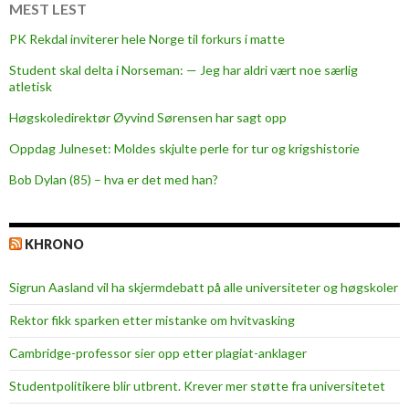
l
MEST LEST
t
PK Rekdal inviterer hele Norge til forkurs i matte
Student skal delta i Norseman: — Jeg har aldri vært noe særlig
atletisk
Høgskoledirektør Øyvind Sørensen har sagt opp
Oppdag Julneset: Moldes skjulte perle for tur og krigshistorie
Bob Dylan (85) – hva er det med han?
KHRONO
Sigrun Aasland vil ha skjerm­debatt på alle universiteter og høgskoler
Rektor fikk sparken etter mistanke om hvitvasking
Cambridge-professor sier opp etter plagiat-anklager
Studentpolitikere blir utbrent. Krever mer støtte fra universitetet