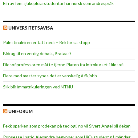
Ein av fem sjukepleiar­studentar har norsk som andrespråk
UNIVERSITETSAVISA
Palestinaleiren er tatt ned: – Rektor sa stopp
Bidrag til en verdig debatt, Brataas?
Filosofiprofessoren måtte fjerne Platon fra introkurset i filosofi
Flere med master synes det er vanskelig å få jobb
Slik blir immatrikuleringen ved NTNU
UNIFORUM
Fekk sparken som prodekan på teologi, no vil Sivert Angel bli dekan
Prinsesse Ingrid Alexandra begynner som UiO-student på måndag