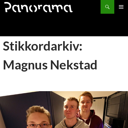
Søk
HOPP
PRIMÆ
TIL
INNHOLD
Stikkordarkiv:
Magnus Nekstad