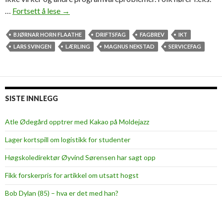
…
Fortsett å lese
–
→
N
o
BJØRNAR HORN FLAATHE
DRIFTSFAG
FAGBREV
IKT
e
LARS SVINGEN
LÆRLING
MAGNUS NEKSTAD
SERVICEFAG
n
p
å
6
SISTE INNLEGG
0
p
Atle Ødegård opptrer med Kakao på Moldejazz
l
Lager kortspill om logistikk for studenter
u
s
Høgskoledirektør Øyvind Sørensen har sagt opp
s
Fikk forskerpris for artikkel om utsatt hogst
k
a
Bob Dylan (85) – hva er det med han?
n
a