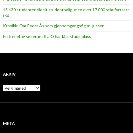
18 430 studenter tildelt studentbolig, men over 17 000 står fortsatt
i kø
Kronikk: Om Peder Ås som gjennomgangsfigur i jussen
En tredel av søkerne til UiO har fått studieplass
ARKIV
A
r
k
i
v
META