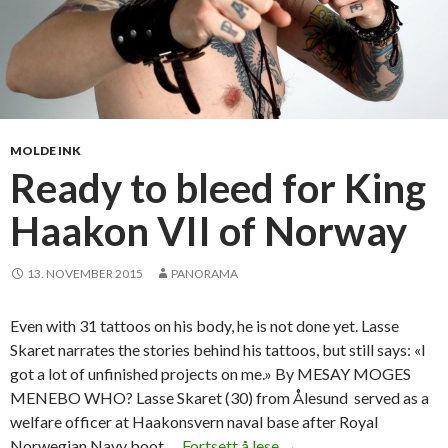
MOLDE INK
Ready to bleed for King
Haakon VII of Norway
13. NOVEMBER 2015
PANORAMA
Even with 31 tattoos on his body, he is not done yet. Lasse
Skaret narrates the stories behind his tattoos, but still says: «I
got a lot of unfinished projects on me.» By MESAY MOGES
MENEBO WHO? Lasse Skaret (30) from Ålesund served as a
welfare officer at Haakonsvern naval base after Royal
Norwegian Navy boot …
Fortsett å lese
R
→