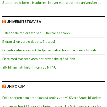
Studentpolitikere blir utbrent. Krever mer støtte fra universitetet
UNIVERSITETSAVISA
Palestinaleiren er tatt ned: – Rektor sa stopp
Bidrag til en verdig debatt, Brataas?
Filosofiprofessoren måtte fjerne Platon fra introkurset i filosofi
Flere med master synes det er vanskelig å få jobb
Slik blir immatrikuleringen ved NTNU
UNIFORUM
Fekk sparken som prodekan på teologi, no vil Sivert Angel bli dekan
Prinsesse Ingrid Alexandra begynner som UiO-student på måndag