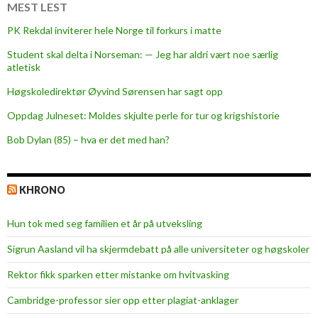
H
MEST LEST
a
PK Rekdal inviterer hele Norge til forkurs i matte
a
Student skal delta i Norseman: — Jeg har aldri vært noe særlig
k
atletisk
o
n
Høgskoledirektør Øyvind Sørensen har sagt opp
V
Oppdag Julneset: Moldes skjulte perle for tur og krigshistorie
I
Bob Dylan (85) – hva er det med han?
I
o
f
KHRONO
N
o
Hun tok med seg familien et år på utveksling
r
w
Sigrun Aasland vil ha skjerm­debatt på alle universiteter og høgskoler
a
Rektor fikk sparken etter mistanke om hvitvasking
y
Cambridge-professor sier opp etter plagiat-anklager