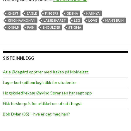
e
a
CHEST
EAGLE
FINGERS
GEISHA
HANNYA
d
KING HAAKON VII
LASSE SKARET
LEG
LOVE
MAN'S RUIN
y
ONKLP
PAIN
SHOULDER
STIGMA
t
o
b
l
SISTE INNLEGG
e
e
Atle Ødegård opptrer med Kakao på Moldejazz
d
Lager kortspill om logistikk for studenter
f
o
Høgskoledirektør Øyvind Sørensen har sagt opp
r
Fikk forskerpris for artikkel om utsatt hogst
K
i
Bob Dylan (85) – hva er det med han?
n
g