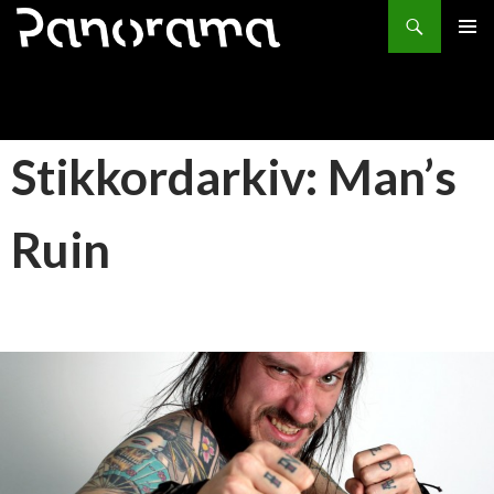
Søk
HOPP
PRIMÆ
TIL
INNHOLD
Stikkordarkiv: Man’s
Ruin