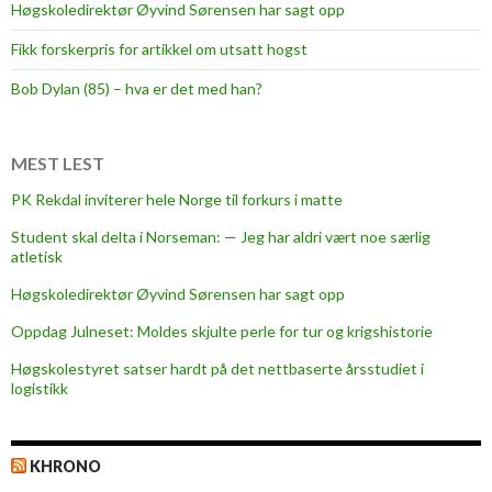
i
Høgskoledirektør Øyvind Sørensen har sagt opp
e
Fikk forskerpris for artikkel om utsatt hogst
n
f
Bob Dylan (85) – hva er det med han?
o
r
h
MEST LEST
ø
PK Rekdal inviterer hele Norge til forkurs i matte
g
Student skal delta i Norseman: — Jeg har aldri vært noe særlig
s
atletisk
k
o
Høgskoledirektør Øyvind Sørensen har sagt opp
l
Oppdag Julneset: Moldes skjulte perle for tur og krigshistorie
e
Høgskolestyret satser hardt på det nettbaserte årsstudiet i
n
logistikk
i
M
o
KHRONO
l