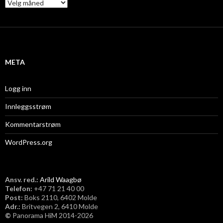
A
r
k
i
v
META
Logg inn
Innleggsstrøm
Kommentarstrøm
WordPress.org
Ansv. red.:
Arild Waagbø
Telefon:
​+47 71 21 40 00
Post:
Boks 2110, 6402 Molde
Adr.:
Britvegen 2, 6410 Molde
©
Panorama HiM 2014-2026