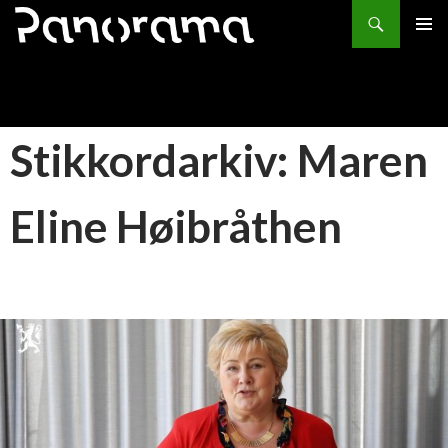
Søk
HOPP
PRIMÆ
TIL
INNHOLD
Stikkordarkiv: Maren
Eline Høibråthen