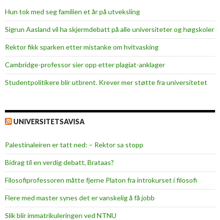
d
Hun tok med seg familien et år på utveksling
e
o
Sigrun Aasland vil ha skjerm­debatt på alle universiteter og høgskoler
g
Rektor fikk sparken etter mistanke om hvitvasking
K
r
Cambridge-professor sier opp etter plagiat-anklager
i
Studentpolitikere blir utbrent. Krever mer støtte fra universitetet
s
t
i
UNIVERSITETSAVISA
a
n
Palestinaleiren er tatt ned: – Rektor sa stopp
s
u
Bidrag til en verdig debatt, Brataas?
n
Filosofiprofessoren måtte fjerne Platon fra introkurset i filosofi
d
Flere med master synes det er vanskelig å få jobb
Slik blir immatrikuleringen ved NTNU