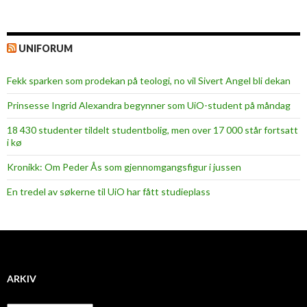
UNIFORUM
Fekk sparken som prodekan på teologi, no vil Sivert Angel bli dekan
Prinsesse Ingrid Alexandra begynner som UiO-student på måndag
18 430 studenter tildelt studentbolig, men over 17 000 står fortsatt
i kø
Kronikk: Om Peder Ås som gjennomgangsfigur i jussen
En tredel av søkerne til UiO har fått studieplass
ARKIV