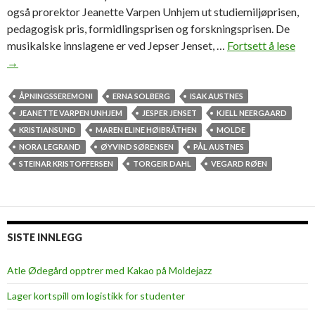
også prorektor Jeanette Varpen Unhjem ut studiemiljøprisen,
pedagogisk pris, formidlingsprisen og forskningsprisen. De
musikalske innslagene er ved Jepser Jenset, …
Fortsett å lese
S
→
e
å
p
ÅPNINGSSEREMONI
ERNA SOLBERG
ISAK AUSTNES
n
JEANETTE VARPEN UNHJEM
JESPER JENSET
KJELL NEERGAARD
i
KRISTIANSUND
MAREN ELINE HØIBRÅTHEN
MOLDE
n
NORA LEGRAND
ØYVIND SØRENSEN
PÅL AUSTNES
g
STEINAR KRISTOFFERSEN
TORGEIR DAHL
VEGARD RØEN
s
s
e
r
SISTE INNLEGG
e
m
Atle Ødegård opptrer med Kakao på Moldejazz
o
Lager kortspill om logistikk for studenter
n