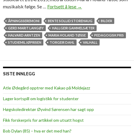
musikalsk følge. Se …
Fortsett å lese
S
→
e
b
ÅPNINGSSEREMONI
BENTE SOLLID STOREHAUG
BILDER
i
GERD MARIT LANGØY
HALLGEIR GAMMELSÆTER
l
HALVARD ARNTZEN
MARIA HOLAND TØSSE
PEDAGOGISK PRIS
d
STUDIEMILJØPRISEN
TORGEIR DAHL
VALHALL
e
n
e
f
SISTE INNLEGG
r
a
Atle Ødegård opptrer med Kakao på Moldejazz
å
Lager kortspill om logistikk for studenter
p
n
Høgskoledirektør Øyvind Sørensen har sagt opp
i
Fikk forskerpris for artikkel om utsatt hogst
n
g
Bob Dylan (85) – hva er det med han?