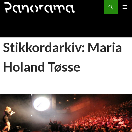
Søk
HOPP
PRIMÆ
TIL
INNHOLD
Stikkordarkiv: Maria
Holand Tøsse