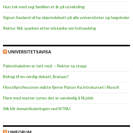
Hun tok med seg familien et år på utveksling
Sigrun Aasland vil ha skjerm­debatt på alle universiteter og høgskoler
Rektor fikk sparken etter mistanke om hvitvasking
UNIVERSITETSAVISA
Palestinaleiren er tatt ned: – Rektor sa stopp
Bidrag til en verdig debatt, Brataas?
Filosofiprofessoren måtte fjerne Platon fra introkurset i filosofi
Flere med master synes det er vanskelig å få jobb
Slik blir immatrikuleringen ved NTNU
UNIFORUM