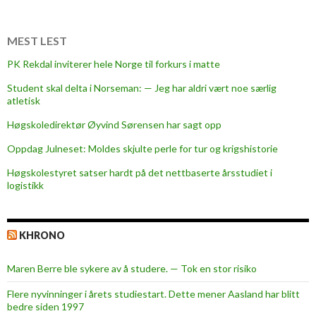
s
s
e
MEST LEST
r
PK Rekdal inviterer hele Norge til forkurs i matte
e
Student skal delta i Norseman: — Jeg har aldri vært noe særlig
m
atletisk
o
n
Høgskoledirektør Øyvind Sørensen har sagt opp
i
Oppdag Julneset: Moldes skjulte perle for tur og krigshistorie
e
Høgskolestyret satser hardt på det nettbaserte årsstudiet i
n
logistikk
KHRONO
Maren Berre ble sykere av å studere. — Tok en stor risiko
Flere nyvinninger i årets studiestart. Dette mener Aasland har blitt
bedre siden 1997