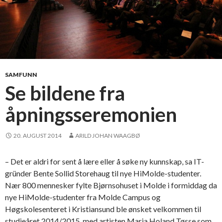
SAMFUNN
Se bildene fra
åpningsseremonien
20. AUGUST 2014
ARILD JOHAN WAAGBØ
– Det er aldri for sent å lære eller å søke ny kunnskap, sa IT-
gründer Bente Sollid Storehaug til nye HiMolde-studenter.
Nær 800 mennesker fylte Bjørnsohuset i Molde i formiddag da
nye HiMolde-studenter fra Molde Campus og
Høgskolesenteret i Kristiansund ble ønsket velkommen til
studieåret 2014/2015, med artisten Maria Holand Tøsse som