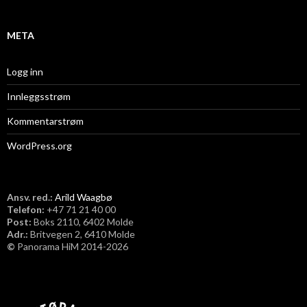
v
META
Logg inn
Innleggsstrøm
Kommentarstrøm
WordPress.org
Ansv. red.:
Arild Waagbø
Telefon:
​+47 71 21 40 00
Post:
Boks 2110, 6402 Molde
Adr.:
Britvegen 2, 6410 Molde
©
Panorama HiM 2014-2026