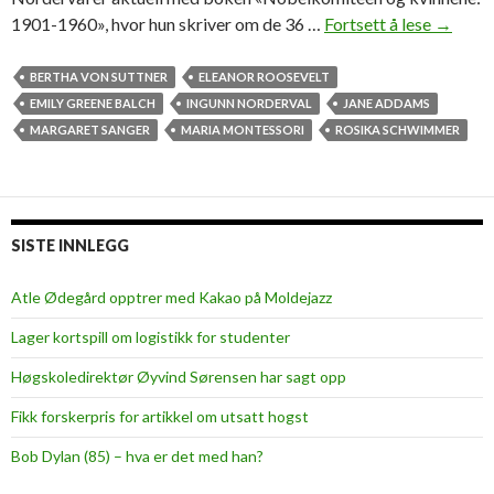
1901-1960», hvor hun skriver om de 36 …
Fortsett å lese
K
→
v
i
BERTHA VON SUTTNER
ELEANOR ROOSEVELT
n
EMILY GREENE BALCH
INGUNN NORDERVAL
JANE ADDAMS
n
MARGARET SANGER
MARIA MONTESSORI
ROSIKA SCHWIMMER
e
n
e
s
SISTE INNLEGG
o
m
Atle Ødegård opptrer med Kakao på Moldejazz
i
Lager kortspill om logistikk for studenter
k
k
Høgskoledirektør Øyvind Sørensen har sagt opp
e
Fikk forskerpris for artikkel om utsatt hogst
f
i
Bob Dylan (85) – hva er det med han?
k