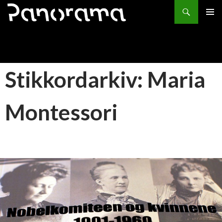
Søk
HOPP
PRIMÆ
TIL
INNHOLD
Stikkordarkiv: Maria
Montessori