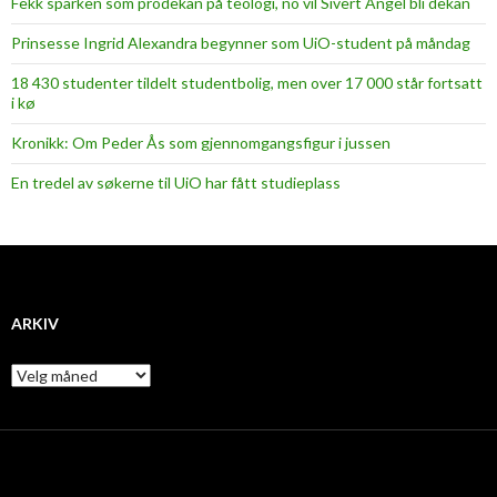
Fekk sparken som prodekan på teologi, no vil Sivert Angel bli dekan
Prinsesse Ingrid Alexandra begynner som UiO-student på måndag
18 430 studenter tildelt studentbolig, men over 17 000 står fortsatt
i kø
Kronikk: Om Peder Ås som gjennomgangsfigur i jussen
En tredel av søkerne til UiO har fått studieplass
ARKIV
A
r
k
i
v