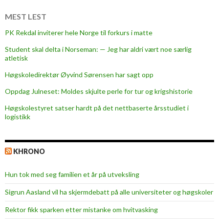
k
F
MEST LEST
r
PK Rekdal inviterer hele Norge til forkurs i matte
e
Student skal delta i Norseman: — Jeg har aldri vært noe særlig
d
atletisk
s
p
Høgskoledirektør Øyvind Sørensen har sagt opp
r
Oppdag Julneset: Moldes skjulte perle for tur og krigshistorie
i
Høgskolestyret satser hardt på det nettbaserte årsstudiet i
s
logistikk
e
n
KHRONO
Hun tok med seg familien et år på utveksling
Sigrun Aasland vil ha skjerm­debatt på alle universiteter og høgskoler
Rektor fikk sparken etter mistanke om hvitvasking