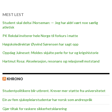
r
d
e
MEST LEST
m
Student skal delta i Norseman: — Jeg har aldri vært noe særlig
e
atletisk
n
PK Rekdal inviterer hele Norge til forkurs i matte
s
Høgskoledirektør Øyvind Sørensen har sagt opp
Oppdag Julneset: Moldes skjulte perle for tur og krigshistorie
Hartmut Rosa: Akselerasjon, resonans og relasjonell motstand
KHRONO
Studentpolitikere blir utbrent. Krever mer støtte fra universitetet
Ein av fem sjukepleiar­studentar har norsk som andrespråk
Gjør tiltak for raskere sikkerhets­klarering