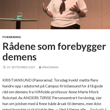
FORSKNING
Rådene som forebygger
demens
19. SEPTEMBER 2025
PANORAMA
KRISTIANSUND (Panorama): Torsdag kveld møtte flere
hundre opp i adutoriet på Campus Kristiansund for å få gode
råd om demens fra HiMolde-professor Anne Marie Mork
Rokstad. Av ANDERS TØSSE Personsentrert forskning, sier
hun om jobben med å finne både årsak til demens, men ikke
minst hvordan vi skal takle den. — Ved å fjerne alle …
Fortsett å