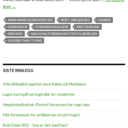
lese
R
→
å
d
ANNE MARIE MORK ROKSTAD
BERIT JØRGENVÅG
DEMENS
e
DEMENSKOR
FORSKNINGSDAGENE
KRISTIANSUND
n
MEDVIND
NASJONALFORENINGEN FOR FOLKEHELSEN
e
OLE KRISTIAN STOKKE
s
o
m
f
SISTE INNLEGG
o
r
Atle Ødegård opptrer med Kakao på Moldejazz
e
Lager kortspill om logistikk for studenter
b
y
Høgskoledirektør Øyvind Sørensen har sagt opp
g
Fikk forskerpris for artikkel om utsatt hogst
g
e
Bob Dylan (85) – hva er det med han?