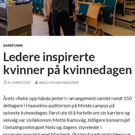
SAMFUNN
Ledere inspirerte
kvinner på kvinnedagen
8. MARS 2022
ARILD JOHAN WAAGBØ
Årets «Rekk opp hånda jenter!»-arrangement samlet rundt 150
deltagere i Haavelmo auditorium på Molde campus på
selveste kvinnedagen. Først ute til å fortelle om sin karriere og
veivalg var siviløkonom Mette Kamsvåg, tidligere konsernsjef
i betalingsselskapet Nets og dagens styreleder i
programvareselskapet Maritech. Øvrige foredragsholdere var