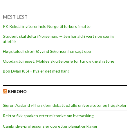
v
i
n
MEST LEST
n
PK Rekdal inviterer hele Norge til forkurs i matte
e
Student skal delta i Norseman: — Jeg har aldri vært noe særlig
r
atletisk
p
å
Høgskoledirektør Øyvind Sørensen har sagt opp
k
Oppdag Julneset: Moldes skjulte perle for tur og krigshistorie
v
Bob Dylan (85) – hva er det med han?
i
n
n
KHRONO
e
d
Sigrun Aasland vil ha skjerm­debatt på alle universiteter og høgskoler
a
g
Rektor fikk sparken etter mistanke om hvitvasking
e
Cambridge-professor sier opp etter plagiat-anklager
n