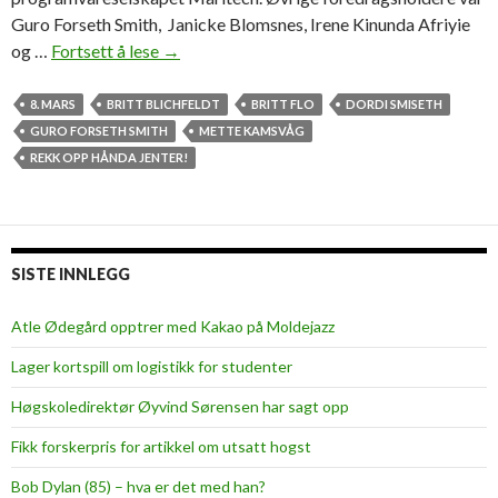
Guro Forseth Smith, Janicke Blomsnes, Irene Kinunda Afriyie
og …
Fortsett å lese
L
→
e
d
8. MARS
BRITT BLICHFELDT
BRITT FLO
DORDI SMISETH
e
GURO FORSETH SMITH
METTE KAMSVÅG
r
REKK OPP HÅNDA JENTER!
e
i
n
s
SISTE INNLEGG
p
i
Atle Ødegård opptrer med Kakao på Moldejazz
r
Lager kortspill om logistikk for studenter
e
r
Høgskoledirektør Øyvind Sørensen har sagt opp
t
Fikk forskerpris for artikkel om utsatt hogst
e
k
Bob Dylan (85) – hva er det med han?