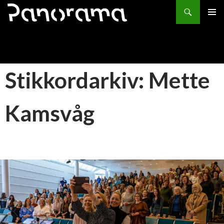
Søk
HOPP
PRIMÆ
TIL
INNHOLD
Stikkordarkiv: Mette
Kamsvåg