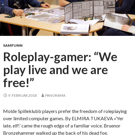
SAMFUNN
Roleplay-gamer: “We
play live and we are
free!”
9. FEBRUAR 2018
PANORAMA
Molde Spilleklubb players prefer the freedom of roleplaying
over limited computer games. By ELMIRA TUKAEVA «’Yer
late, elf!’ came the rough edge of a familiar voice. Bruenor
Bronzehammer walked up the back of his dead foe.