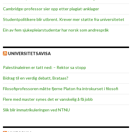
e
Cambridge-professor sier opp etter plagiat-anklager
e
!
Studentpolitikere blir utbrent. Krever mer støtte fra universitetet
”
Ein av fem sjukepleiar­studentar har norsk som andrespråk
UNIVERSITETSAVISA
Palestinaleiren er tatt ned: – Rektor sa stopp
Bidrag til en verdig debatt, Brataas?
Filosofiprofessoren måtte fjerne Platon fra introkurset i filosofi
Flere med master synes det er vanskelig å få jobb
Slik blir immatrikuleringen ved NTNU