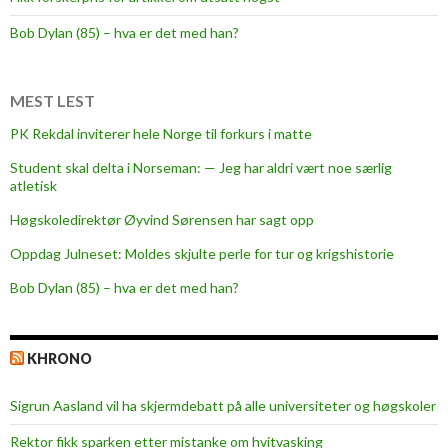
e
p
Bob Dylan (85) – hva er det med han?
l
a
y
MEST LEST
l
PK Rekdal inviterer hele Norge til forkurs i matte
i
Student skal delta i Norseman: — Jeg har aldri vært noe særlig
v
atletisk
e
a
Høgskoledirektør Øyvind Sørensen har sagt opp
n
Oppdag Julneset: Moldes skjulte perle for tur og krigshistorie
d
Bob Dylan (85) – hva er det med han?
w
e
a
KHRONO
r
e
Sigrun Aasland vil ha skjerm­debatt på alle universiteter og høgskoler
f
r
Rektor fikk sparken etter mistanke om hvitvasking