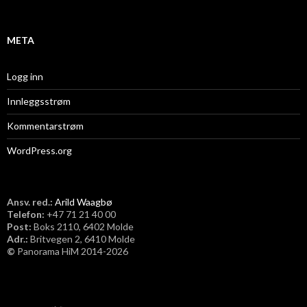
v
META
Logg inn
Innleggsstrøm
Kommentarstrøm
WordPress.org
Ansv. red.:
Arild Waagbø
Telefon:
​+47 71 21 40 00
Post:
Boks 2110, 6402 Molde
Adr.:
Britvegen 2, 6410 Molde
©
Panorama HiM 2014-2026