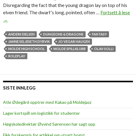
Disregarding the fact that the young dragon lay on top of his
elven friend. The dwarf’s long, pointed, often …
Fortsett å lese
R
→
o
l
e
ANDERS EIELSEN
DUNGEONS & DRAGONS
FANTASY
p
JANNE SELJESETH DYBVIK
JO VEGAR HAUGEN
l
MOLDE HIGH SCHOOL
MOLDE SPILLKLUBB
OLAV SOLLI
a
ROLEPLAY
y
-
g
a
SISTE INNLEGG
m
e
Atle Ødegård opptrer med Kakao på Moldejazz
r
Lager kortspill om logistikk for studenter
:
“
Høgskoledirektør Øyvind Sørensen har sagt opp
W
Fikk forskerpris for artikkel om utsatt hogst