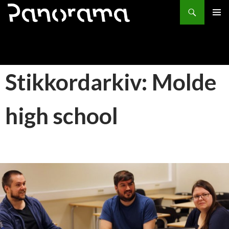
Søk
HOPP
PRIMÆ
TIL
INNHOLD
Stikkordarkiv: Molde
high school