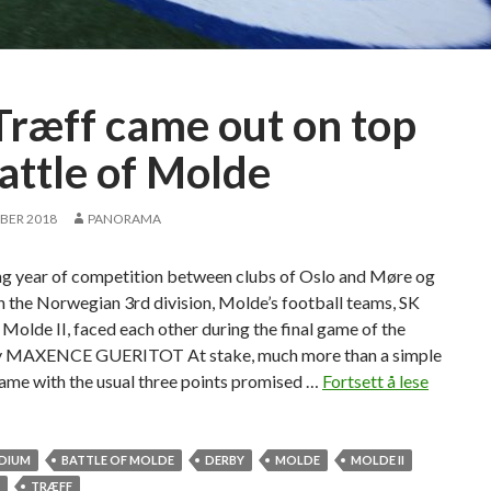
Træff came out on top
Battle of Molde
BER 2018
PANORAMA
ong year of competition between clubs of Oslo and Møre og
 the Norwegian 3rd division, Molde’s football teams, SK
Molde II, faced each other during the final game of the
y MAXENCE GUERITOT At stake, much more than a simple
ame with the usual three points promised …
Fortsett å lese
S
K
T
r
ADIUM
BATTLE OF MOLDE
DERBY
MOLDE
MOLDE II
æ
TRÆFF