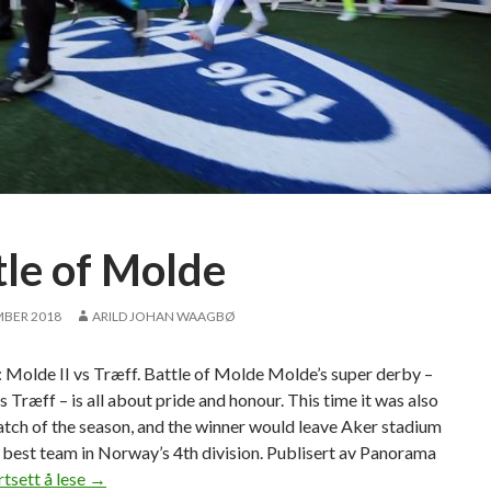
tle of Molde
MBER 2018
ARILD JOHAN WAAGBØ
 Molde II vs Træff. Battle of Molde Molde’s super derby –
s Træff – is all about pride and honour. This time it was also
atch of the season, and the winner would leave Aker stadium
 best team in Norway’s 4th division. Publisert av Panorama
rtsett å lese
B
→