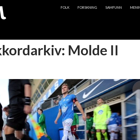
HOPP TIL INNHOLD
FOLK
FORSKNING
SAMFUNN
MENI
kkordarkiv: Molde II