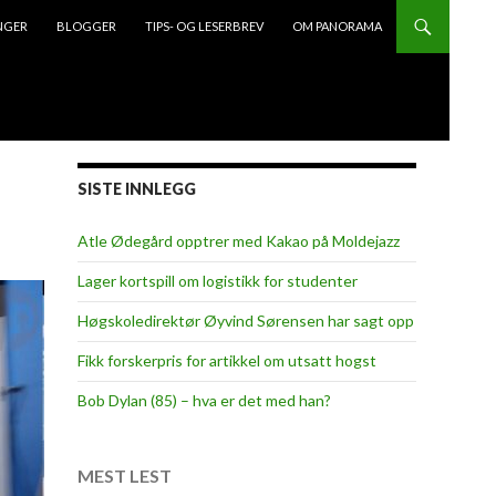
NGER
BLOGGER
TIPS- OG LESERBREV
OM PANORAMA
SISTE INNLEGG
Atle Ødegård opptrer med Kakao på Moldejazz
Lager kortspill om logistikk for studenter
Høgskoledirektør Øyvind Sørensen har sagt opp
Fikk forskerpris for artikkel om utsatt hogst
Bob Dylan (85) – hva er det med han?
MEST LEST