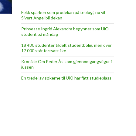
Fekk sparken som prodekan på teologi, no vil
Sivert Angel bli dekan
Prinsesse Ingrid Alexandra begynner som UiO-
student på måndag
18 430 studenter tildelt studentbolig, men over
17 000 står fortsatt i kø
Kronikk: Om Peder Ås som gjennomgangsfigur i
jussen
En tredel av søkerne til UiO har fått studieplass