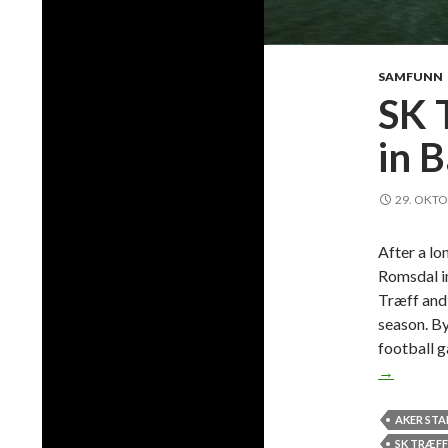
SAMFUNN
SK 
in 
29. OKTO
After a l
Romsdal in
Træff and 
season. B
football g
→
AKER ST
SK TRÆFF