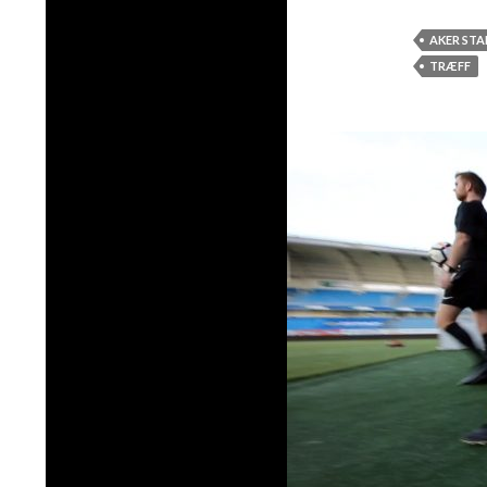
AKER ST
TRÆFF