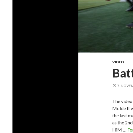
VIDEO
Bat
7. NOVE
The video:
Molde II v
the last m
as the 2nd
HiM …
Fo