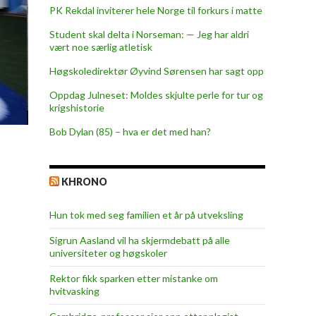
PK Rekdal inviterer hele Norge til forkurs i matte
Student skal delta i Norseman: — Jeg har aldri
vært noe særlig atletisk
Høgskoledirektør Øyvind Sørensen har sagt opp
Oppdag Julneset: Moldes skjulte perle for tur og
krigshistorie
Bob Dylan (85) – hva er det med han?
KHRONO
Hun tok med seg familien et år på utveksling
Sigrun Aasland vil ha skjerm­debatt på alle
universiteter og høgskoler
Rektor fikk sparken etter mistanke om
hvitvasking