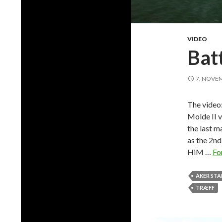
VIDEO
Bat
7. NOVE
The video:
Molde II v
the last m
as the 2nd
HiM …
Fo
AKER ST
TRÆFF