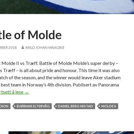
r
a
f
a
tle of Molde
l
l
MBER 2018
ARILD JOHAN WAAGBØ
 Molde II vs Træff. Battle of Molde Molde’s super derby –
s Træff – is all about pride and honour. This time it was also
atch of the season, and the winner would leave Aker stadium
 best team in Norway’s 4th division. Publisert av Panorama
rtsett å lese
B
→
a
t
ADION
BJØRNAR ELTERVÅG
DANIEL BERG HESTAD
MOLDE II
t
l
e