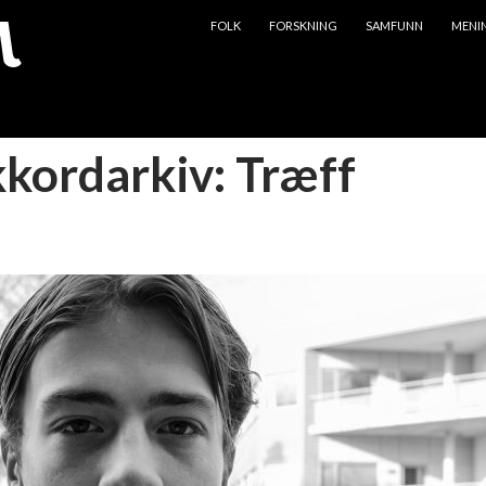
HOPP TIL INNHOLD
FOLK
FORSKNING
SAMFUNN
MENI
kkordarkiv: Træff