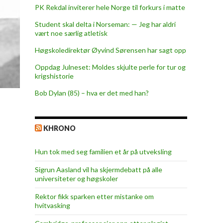
PK Rekdal inviterer hele Norge til forkurs i matte
Student skal delta i Norseman: — Jeg har aldri
vært noe særlig atletisk
Høgskoledirektør Øyvind Sørensen har sagt opp
Oppdag Julneset: Moldes skjulte perle for tur og
krigshistorie
Bob Dylan (85) – hva er det med han?
KHRONO
Hun tok med seg familien et år på utveksling
Sigrun Aasland vil ha skjerm­debatt på alle
universiteter og høgskoler
Rektor fikk sparken etter mistanke om
hvitvasking