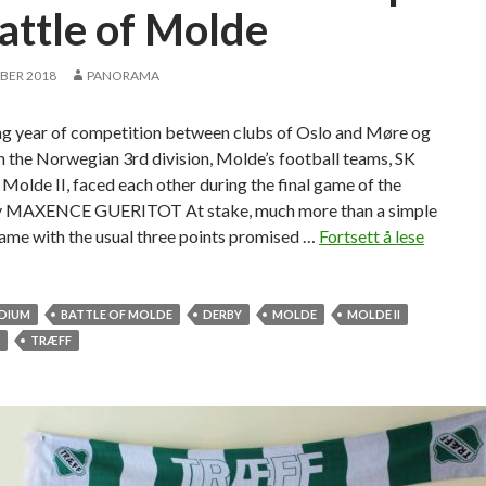
Battle of Molde
BER 2018
PANORAMA
ong year of competition between clubs of Oslo and Møre og
 the Norwegian 3rd division, Molde’s football teams, SK
Molde II, faced each other during the final game of the
y MAXENCE GUERITOT At stake, much more than a simple
ame with the usual three points promised …
Fortsett å lese
S
K
T
r
ADIUM
BATTLE OF MOLDE
DERBY
MOLDE
MOLDE II
æ
TRÆFF
f
f
c
a
m