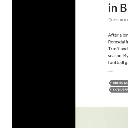
in 
29. OKTO
After a l
Romsdal in
Træff and 
season. B
football g
→
AKER ST
SK TRÆFF