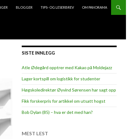
NGER
BLOGGER
TIPS- OG LESERBREV
OM PANORAMA
SISTE INNLEGG
Atle Ødegård opptrer med Kakao på Moldejazz
Lager kortspill om logistikk for studenter
Høgskoledirektør Øyvind Sørensen har sagt opp
Fikk forskerpris for artikkel om utsatt hogst
Bob Dylan (85) – hva er det med han?
MEST LEST