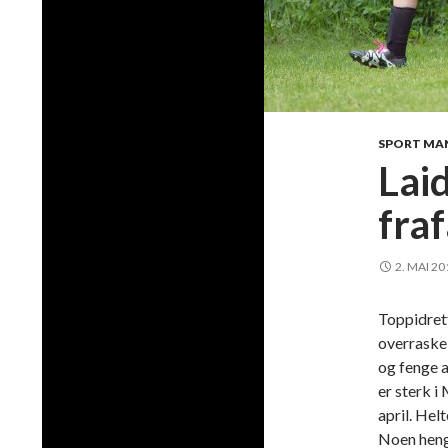
SPORT MA
Lai
fraf
2. MAI 20
Toppidrett
overraske 
og fenge a
er sterk i
april. Hel
Noen hen