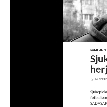
SAMFUNN
Sju
herj
14. SEPT
Sjukepleia
fotballsen
SADASARA