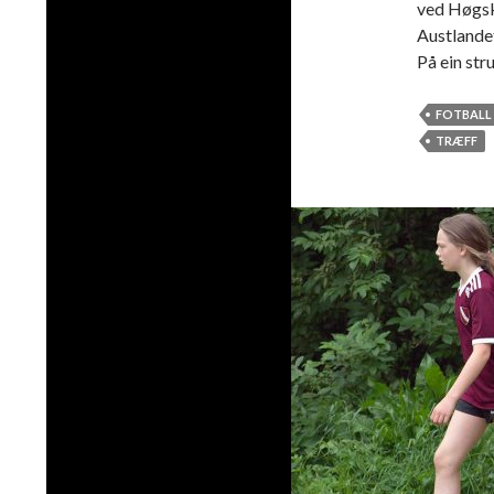
ved Høgsk
Austlandet
På ein str
FOTBALL
TRÆFF