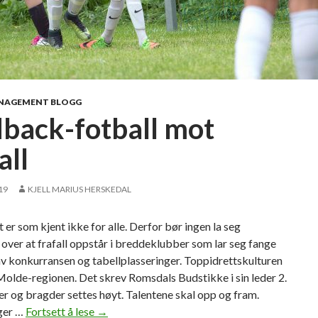
t
M
i
k
a
e
NAGEMENT BLOGG
l
dback-fotball mot
h
e
all
r
j
19
KJELL MARIUS HERSKEDAL
a
r
 er som kjent ikke for alle. Derfor bør ingen la seg
i
over at frafall oppstår i breddeklubber som lar seg fange
3
v konkurransen og tabellplasseringer. Toppidrettskulturen
.
 Molde-regionen. Det skrev Romsdals Budstikke i sin leder 2.
d
ter og bragder settes høyt. Talentene skal opp og fram.
i
ger …
Fortsett å lese
L
→
v