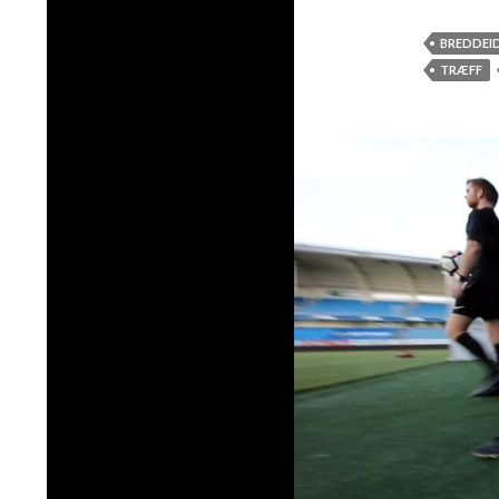
BREDDEI
TRÆFF