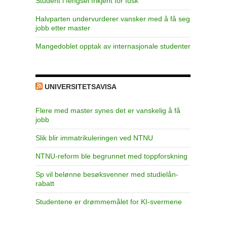
Student i fengsel frikjent for fusk
Halvparten undervurderer vansker med å få seg
jobb etter master
Mangedoblet opptak av internasjonale studenter
UNIVERSITETSAVISA
Flere med master synes det er vanskelig å få
jobb
Slik blir immatrikuleringen ved NTNU
NTNU-reform ble begrunnet med toppforskning
Sp vil belønne besøksvenner med studielån-
rabatt
Studentene er drømmemålet for KI-svermene