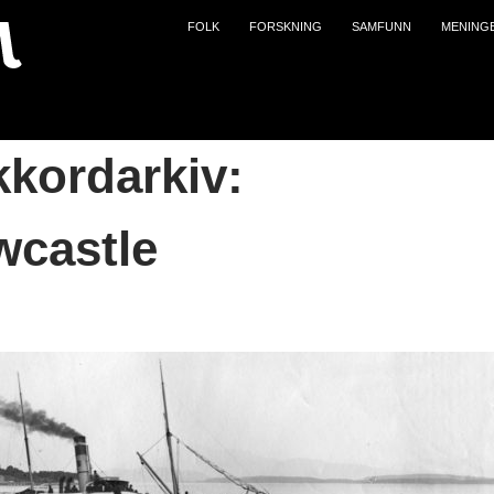
HOPP TIL INNHOLD
FOLK
FORSKNING
SAMFUNN
MENING
kkordarkiv:
wcastle