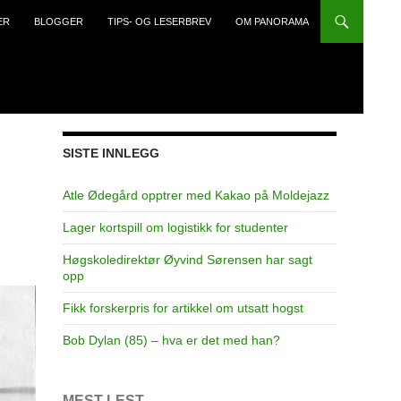
ER
BLOGGER
TIPS- OG LESERBREV
OM PANORAMA
SISTE INNLEGG
Atle Ødegård opptrer med Kakao på Moldejazz
Lager kortspill om logistikk for studenter
Høgskoledirektør Øyvind Sørensen har sagt
opp
Fikk forskerpris for artikkel om utsatt hogst
Bob Dylan (85) – hva er det med han?
MEST LEST