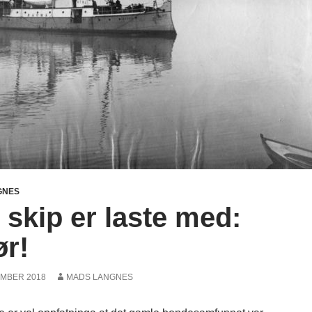
GNES
t skip er laste med:
r!
EMBER 2018
MADS LANGNES