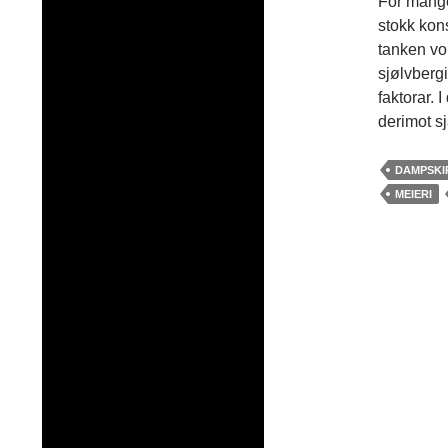
For mange
stokk kons
tanken vor
sjølvberg
faktorar. 
derimot s
DAMPSKI
MEIERI