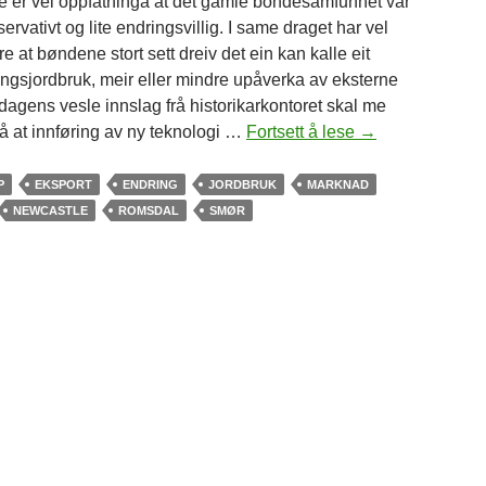
 er vel oppfatninga at det gamle bondesamfunnet var
ervativt og lite endringsvillig. I same draget har vel
e at bøndene stort sett dreiv det ein kan kalle eit
ingsjordbruk, meir eller mindre upåverka av eksterne
I dagens vesle innslag frå historikarkontoret skal me
jå at innføring av ny teknologi …
Fortsett å lese
M
→
i
t
P
EKSPORT
ENDRING
JORDBRUK
MARKNAD
t
NEWCASTLE
ROMSDAL
SMØR
s
k
i
p
e
r
l
a
s
t