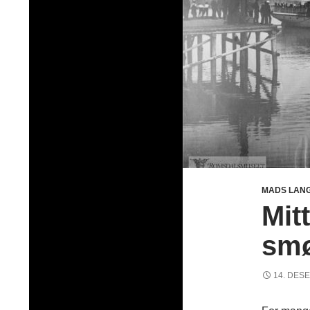
MADS LAN
Mit
smø
14. DES