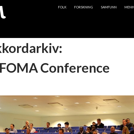
HOPP TIL INNHOLD
FOLK
FORSKNING
SAMFUNN
MENI
kkordarkiv:
FOMA Conference