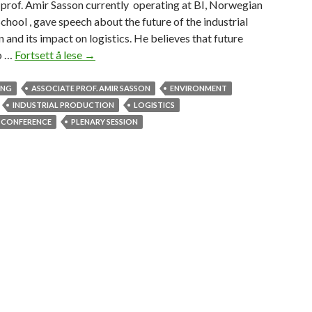
prof. Amir Sasson currently operating at BI, Norwegian
chool , gave speech about the future of the industrial
 and its impact on logistics. He believes that future
o …
Fortsett å lese
3
→
D
P
ING
ASSOCIATE PROF. AMIR SASSON
ENVIRONMENT
r
INDUSTRIAL PRODUCTION
LOGISTICS
i
CONFERENCE
PLENARY SESSION
n
t
i
n
g
i
s
T
h
e
F