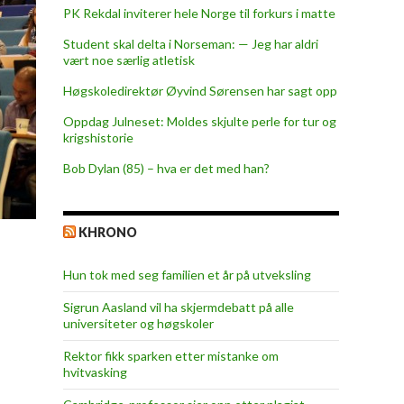
PK Rekdal inviterer hele Norge til forkurs i matte
Student skal delta i Norseman: — Jeg har aldri
vært noe særlig atletisk
Høgskoledirektør Øyvind Sørensen har sagt opp
Oppdag Julneset: Moldes skjulte perle for tur og
krigshistorie
Bob Dylan (85) – hva er det med han?
KHRONO
Hun tok med seg familien et år på utveksling
Sigrun Aasland vil ha skjerm­debatt på alle
universiteter og høgskoler
Rektor fikk sparken etter mistanke om
hvitvasking