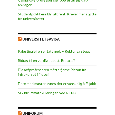
Cambridge-professor sier opp etter plagiat-
anklager
Studentpolitikere blir utbrent. Krever mer støtte
fra universitetet
UNIVERSITETSAVISA
Palestinaleiren er tatt ned: – Rektor sa stopp
Bidrag til en verdig debatt, Brataas?
Filosofiprofessoren måtte fjerne Platon fra
introkurset i filosofi
Flere med master synes det er vanskelig å få jobb
Slik blir immatrikuleringen ved NTNU
UNIFORUM