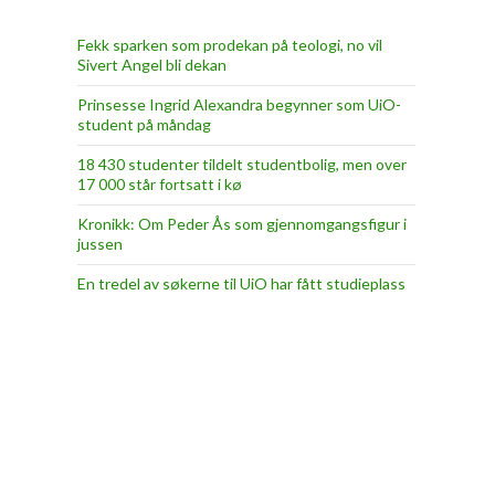
Fekk sparken som prodekan på teologi, no vil
Sivert Angel bli dekan
Prinsesse Ingrid Alexandra begynner som UiO-
student på måndag
18 430 studenter tildelt studentbolig, men over
17 000 står fortsatt i kø
Kronikk: Om Peder Ås som gjennomgangsfigur i
jussen
En tredel av søkerne til UiO har fått studieplass