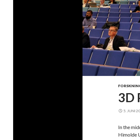
FORSKNIN
3D 
5. JUNI 2
In the mi
Himolde Un