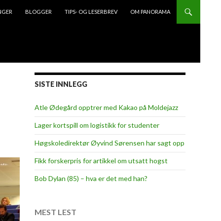
NGER
BLOGGER
TIPS- OG LESERBREV
OM PANORAMA
SISTE INNLEGG
Atle Ødegård opptrer med Kakao på Moldejazz
Lager kortspill om logistikk for studenter
Høgskoledirektør Øyvind Sørensen har sagt opp
Fikk forskerpris for artikkel om utsatt hogst
Bob Dylan (85) – hva er det med han?
MEST LEST