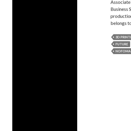
Associate 
Business S
production
belongs t
3D PRINT
FUTURE
NOFOMA 