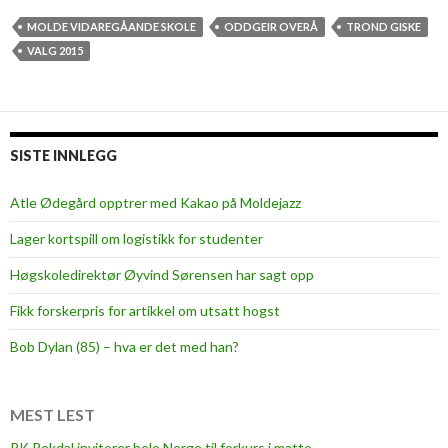
h
ø
MOLDE VIDAREGÅANDE SKOLE
ODDGEIR OVERÅ
TROND GISKE
f
VALG 2015
l
e
g
v
SISTE INNLEGG
a
l
Atle Ødegård opptrer med Kakao på Moldejazz
k
Lager kortspill om logistikk for studenter
a
m
Høgskoledirektør Øyvind Sørensen har sagt opp
p
Fikk forskerpris for artikkel om utsatt hogst
Bob Dylan (85) – hva er det med han?
MEST LEST
PK Rekdal inviterer hele Norge til forkurs i matte