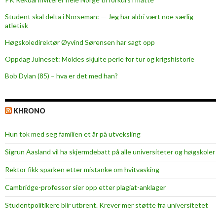
Student skal delta i Norseman: — Jeg har aldri vært noe særlig
atletisk
Høgskoledirektør Øyvind Sørensen har sagt opp
Oppdag Julneset: Moldes skjulte perle for tur og krigshistorie
Bob Dylan (85) – hva er det med han?
KHRONO
Hun tok med seg familien et år på utveksling
Sigrun Aasland vil ha skjerm­debatt på alle universiteter og høgskoler
Rektor fikk sparken etter mistanke om hvitvasking
Cambridge-professor sier opp etter plagiat-anklager
Studentpolitikere blir utbrent. Krever mer støtte fra universitetet