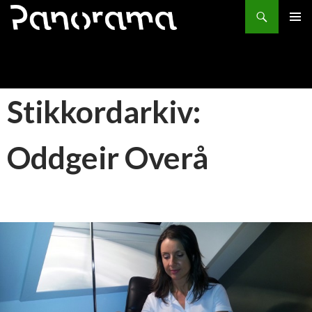
Søk
HOPP
PRIMÆ
TIL
INNHOLD
Stikkordarkiv:
Oddgeir Overå