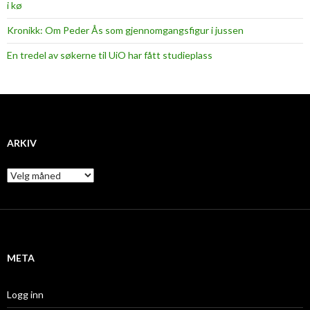
i kø
Kronikk: Om Peder Ås som gjennomgangsfigur i jussen
En tredel av søkerne til UiO har fått studieplass
ARKIV
A
r
k
i
v
META
Logg inn