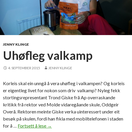
JENNY KLINGE
Uhøfleg valkamp
4. SEPTEMBER 2015
JENNY KLINGE
Korleis skal ein unngå å vera uhøfleg i valkampen? Og korleis
er eigentleg livet for nokon som driv valkamp? Nyleg fekk
stortingsrepresentant Trond Giske frå Ap overraskande
kritikk frå rektor ved Molde vidaregåande skule, Oddgeir
Overå. Rektoren meinte Giske verka uinteressert under eit
besøk på skulen, fordi han fikla med mobiltelefonen i staden
for å …
Fortsett å lese
U
→