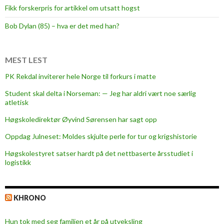
Fikk forskerpris for artikkel om utsatt hogst
e
l
Bob Dylan (85) – hva er det med han?
v
k
j
MEST LEST
ø
PK Rekdal inviterer hele Norge til forkurs i matte
r
Student skal delta i Norseman: — Jeg har aldri vært noe særlig
i
atletisk
n
g
Høgskoledirektør Øyvind Sørensen har sagt opp
:
Oppdag Julneset: Moldes skjulte perle for tur og krigshistorie
H
Høgskolestyret satser hardt på det nettbaserte årsstudiet i
v
logistikk
o
r
g
KHRONO
å
r
Hun tok med seg familien et år på utveksling