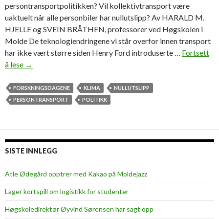
persontransportpolitikken? Vil kollektivtransport være
uaktuelt når alle personbiler har nullutslipp? Av HARALD M.
HJELLE og SVEIN BRÅTHEN, professorer ved Høgskolen i
Molde De teknologiendringene vi står overfor innen transport
har ikke vært større siden Henry Ford introduserte …
Fortsett
å lese
N
→
u
l
FORSKNINGSDAGENE
KLIMA
NULLUTSLIPP
l
PERSONTRANSPORT
POLITIKK
u
t
s
l
SISTE INNLEGG
i
p
Atle Ødegård opptrer med Kakao på Moldejazz
p
Lager kortspill om logistikk for studenter
o
g
Høgskoledirektør Øyvind Sørensen har sagt opp
s