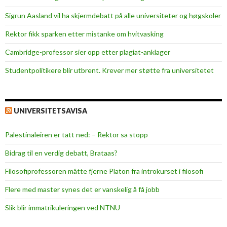
p
e
Sigrun Aasland vil ha skjerm­debatt på alle universiteter og høgskoler
r
Rektor fikk sparken etter mistanke om hvitvasking
s
o
Cambridge-professor sier opp etter plagiat-anklager
n
Studentpolitikere blir utbrent. Krever mer støtte fra universitetet
t
r
a
UNIVERSITETSAVISA
n
s
Palestinaleiren er tatt ned: – Rektor sa stopp
p
o
Bidrag til en verdig debatt, Brataas?
r
Filosofiprofessoren måtte fjerne Platon fra introkurset i filosofi
t
-
Flere med master synes det er vanskelig å få jobb
p
Slik blir immatrikuleringen ved NTNU
o
l