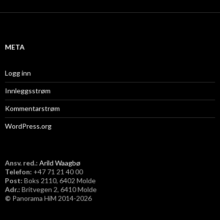
k
i
v
META
Logg inn
Innleggsstrøm
Kommentarstrøm
WordPress.org
Ansv. red.:
Arild Waagbø
Telefon:
​+47 71 21 40 00
Post:
Boks 2110, 6402 Molde
Adr.:
Britvegen 2, 6410 Molde
©
Panorama HiM 2014-2026