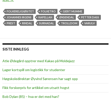
n
t
FOLKERELIGIØSITET
FOLKETRO
GIERT MUMME
r
JOHANNES IRGENS
KAPELLAN
ØKSENDAL
PETTER DASS
o
PREST
RINDAL
SURNADAL
TROLLDOM
VARULV
l
l
d
o
SISTE INNLEGG
m
s
Atle Ødegård opptrer med Kakao på Moldejazz
k
Lager kortspill om logistikk for studenter
y
n
Høgskoledirektør Øyvind Sørensen har sagt opp
d
Fikk forskerpris for artikkel om utsatt hogst
i
g
Bob Dylan (85) – hva er det med han?
v
a