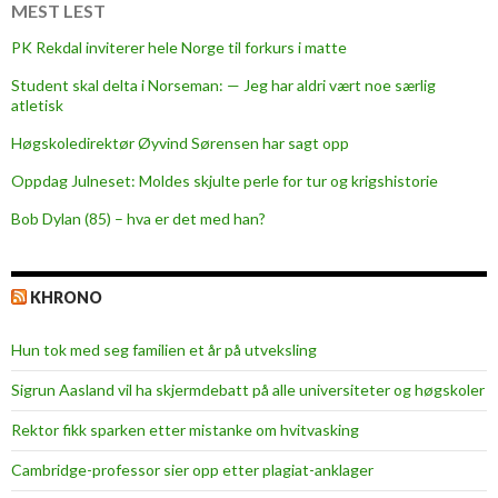
r
MEST LEST
u
PK Rekdal inviterer hele Norge til forkurs i matte
l
Student skal delta i Norseman: — Jeg har aldri vært noe særlig
v
atletisk
Høgskoledirektør Øyvind Sørensen har sagt opp
Oppdag Julneset: Moldes skjulte perle for tur og krigshistorie
Bob Dylan (85) – hva er det med han?
KHRONO
Hun tok med seg familien et år på utveksling
Sigrun Aasland vil ha skjerm­debatt på alle universiteter og høgskoler
Rektor fikk sparken etter mistanke om hvitvasking
Cambridge-professor sier opp etter plagiat-anklager