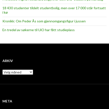
18 430 studenter tildelt studentbolig, men over 17 000 står fortsatt
i kø
Kronikk: Om Peder Ås som gjennomgangsfigur i jussen
En tredel av søkerne til UiO har fått studieplass
ARKIV
A
r
k
i
v
META