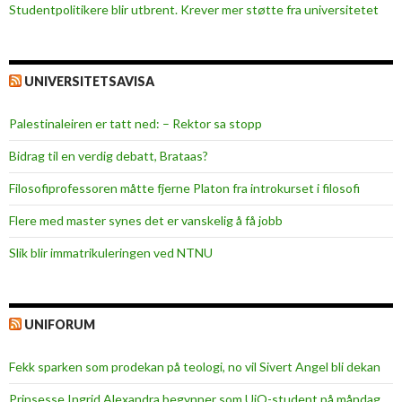
Studentpolitikere blir utbrent. Krever mer støtte fra universitetet
UNIVERSITETSAVISA
Palestinaleiren er tatt ned: – Rektor sa stopp
Bidrag til en verdig debatt, Brataas?
Filosofiprofessoren måtte fjerne Platon fra introkurset i filosofi
Flere med master synes det er vanskelig å få jobb
Slik blir immatrikuleringen ved NTNU
UNIFORUM
Fekk sparken som prodekan på teologi, no vil Sivert Angel bli dekan
Prinsesse Ingrid Alexandra begynner som UiO-student på måndag