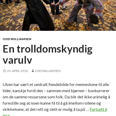
ODD WILLIAMSEN
En trolldomskyndig
varulv
20. APRIL 2018
ODD WILLIAMSEN
Ulven har vært et sentralt fiendebilde for menneskene til alle
tider, kanskje fordi den – sammen med bjørnen – konkurrerer
om de samme ressursene som folk. Da blir det ikke urimelig å
forestille seg at noen kunne få til å gå imellom rollene og
skikkelsene; at det rett og slett er mulig å ta på …
Fortsett å
lese
E
→