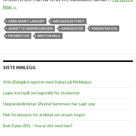
lese
U
→
n
h
GERD MARIT LANGØY
HØGSKOLESTYRET
j
JEANETTE VARPEN UNHJEM
KANDIDATER
PRESENTASJON
e
PROREKTOR
REKTORVALG
m
k
a
n
SISTE INNLEGG
d
i
Atle Ødegård opptrer med Kakao på Moldejazz
d
Lager kortspill om logistikk for studenter
a
t
Høgskoledirektør Øyvind Sørensen har sagt opp
i
Fikk forskerpris for artikkel om utsatt hogst
p
r
Bob Dylan (85) – hva er det med han?
o