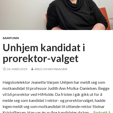
SAMFUNN
Unhjem kandidat i
prorektor-valget
26. MARS 2019
ARILD JOHAN WAAGBØ
Høgskolelektor Jeanette Varpen Unhjem har meldt seg som
motkandidat til professor Judith Ann Molka-Danielsen. Begge
vil bli prorektor ved HiMolde. Da fristen i går gikk ut for å
melde seg som kandidat i rektor- og prorektorvalget, hadde
ingen meldt seg som motkandidat til sittende rektor Steinar
Kristoffersen. Han var én av fire kandidater da han …
Fortsett å