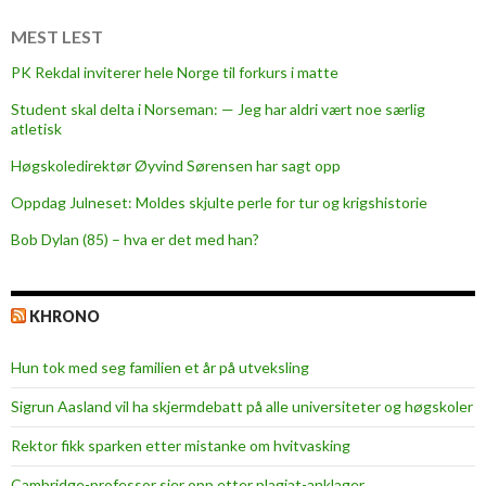
r
e
MEST LEST
k
PK Rekdal inviterer hele Norge til forkurs i matte
t
Student skal delta i Norseman: — Jeg har aldri vært noe særlig
o
atletisk
r
-
Høgskoledirektør Øyvind Sørensen har sagt opp
v
Oppdag Julneset: Moldes skjulte perle for tur og krigshistorie
a
Bob Dylan (85) – hva er det med han?
l
g
e
KHRONO
t
Hun tok med seg familien et år på utveksling
Sigrun Aasland vil ha skjerm­debatt på alle universiteter og høgskoler
Rektor fikk sparken etter mistanke om hvitvasking
Cambridge-professor sier opp etter plagiat-anklager