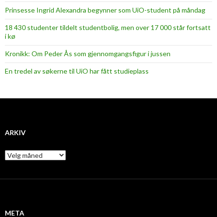
Prinsesse Ingrid Alexandra begynner som UiO-student på måndag
18 430 studenter tildelt studentbolig, men over 17 000 står fortsatt
i kø
Kronikk: Om Peder Ås som gjennomgangsfigur i jussen
En tredel av søkerne til UiO har fått studieplass
ARKIV
A
r
k
i
v
META