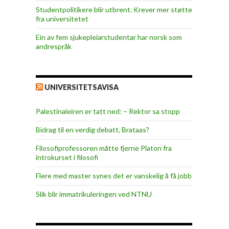
Studentpolitikere blir utbrent. Krever mer støtte
fra universitetet
Ein av fem sjukepleiar­studentar har norsk som
andrespråk
UNIVERSITETSAVISA
Palestinaleiren er tatt ned: – Rektor sa stopp
Bidrag til en verdig debatt, Brataas?
Filosofiprofessoren måtte fjerne Platon fra
introkurset i filosofi
Flere med master synes det er vanskelig å få jobb
Slik blir immatrikuleringen ved NTNU