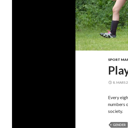
SPORT MA
Play
8. MARS 
Every eig
numbers o
society.
GENDER