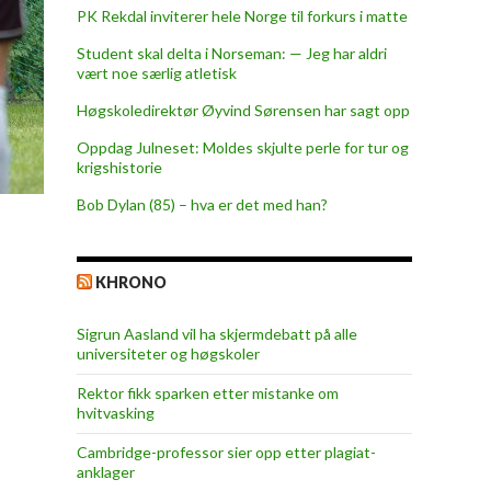
PK Rekdal inviterer hele Norge til forkurs i matte
Student skal delta i Norseman: — Jeg har aldri
vært noe særlig atletisk
Høgskoledirektør Øyvind Sørensen har sagt opp
Oppdag Julneset: Moldes skjulte perle for tur og
krigshistorie
Bob Dylan (85) – hva er det med han?
KHRONO
Sigrun Aasland vil ha skjerm­debatt på alle
universiteter og høgskoler
Rektor fikk sparken etter mistanke om
hvitvasking
Cambridge-professor sier opp etter plagiat-
anklager