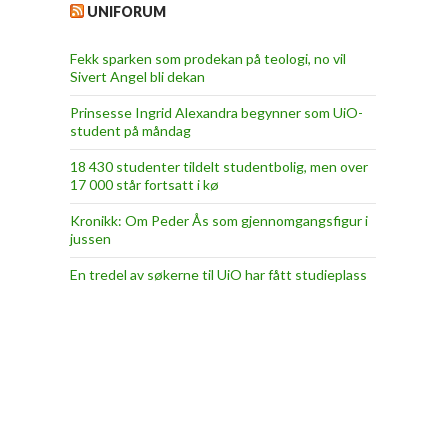
UNIFORUM
Fekk sparken som prodekan på teologi, no vil
Sivert Angel bli dekan
Prinsesse Ingrid Alexandra begynner som UiO-
student på måndag
18 430 studenter tildelt studentbolig, men over
17 000 står fortsatt i kø
Kronikk: Om Peder Ås som gjennomgangsfigur i
jussen
En tredel av søkerne til UiO har fått studieplass