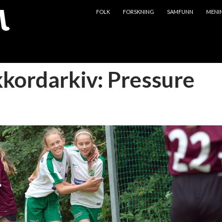
HOPP TIL INNHOLD
FOLK
FORSKNING
SAMFUNN
MENI
kkordarkiv: Pressure