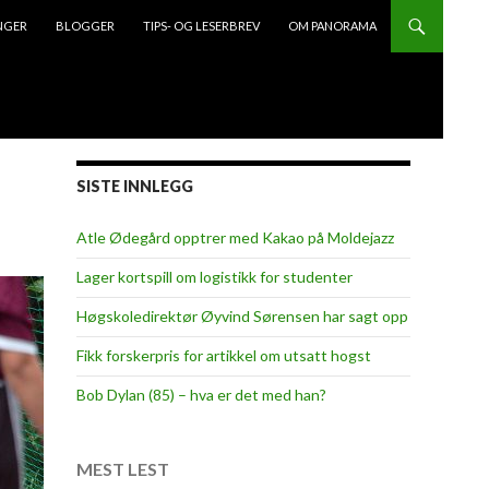
NGER
BLOGGER
TIPS- OG LESERBREV
OM PANORAMA
SISTE INNLEGG
Atle Ødegård opptrer med Kakao på Moldejazz
Lager kortspill om logistikk for studenter
Høgskoledirektør Øyvind Sørensen har sagt opp
Fikk forskerpris for artikkel om utsatt hogst
Bob Dylan (85) – hva er det med han?
MEST LEST