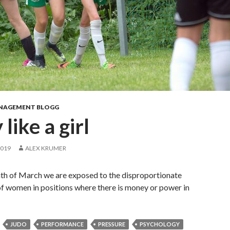
NAGEMENT BLOGG
 like a girl
2019
ALEX KRUMER
hth of March we are exposed to the disproportionate
f women in positions where there is money or power in
JUDO
PERFORMANCE
PRESSURE
PSYCHOLOGY