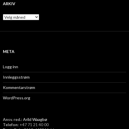
ARKIV
A
r
k
i
v
META
Logg inn
Innleggsstrøm
Kommentarstrøm
WordPress.org
Ansv. red.:
Arild Waagbø
Telefon:
​+47 71 21 40 00