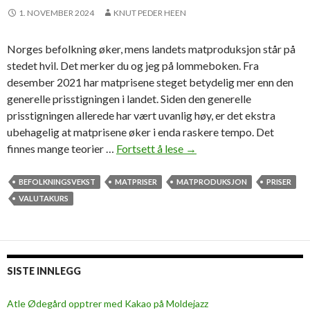
1. NOVEMBER 2024
KNUT PEDER HEEN
Norges befolkning øker, mens landets matproduksjon står på
stedet hvil. Det merker du og jeg på lommeboken. Fra
desember 2021 har matprisene steget betydelig mer enn den
generelle prisstigningen i landet. Siden den generelle
prisstigningen allerede har vært uvanlig høy, er det ekstra
ubehagelig at matprisene øker i enda raskere tempo. Det
finnes mange teorier …
Fortsett å lese
O
→
p
p
BEFOLKNINGSVEKST
MATPRISER
MATPRODUKSJON
PRISER
s
VALUTAKURS
k
r
i
f
SISTE INNLEGG
t
p
Atle Ødegård opptrer med Kakao på Moldejazz