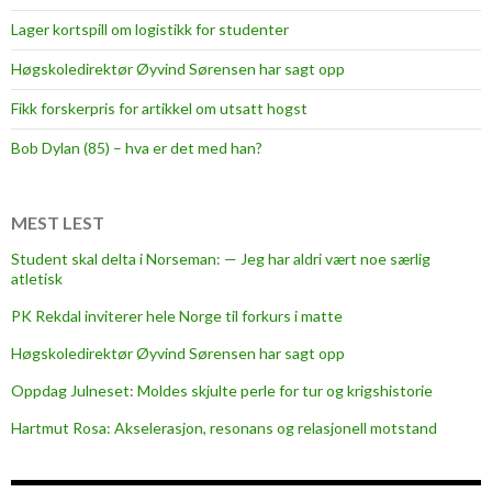
å
Lager kortspill om logistikk for studenter
d
y
Høgskoledirektør Øyvind Sørensen har sagt opp
r
Fikk forskerpris for artikkel om utsatt hogst
m
a
Bob Dylan (85) – hva er det med han?
t
:
F
MEST LEST
l
Student skal delta i Norseman: — Jeg har aldri vært noe særlig
e
atletisk
r
PK Rekdal inviterer hele Norge til forkurs i matte
e
f
Høgskoledirektør Øyvind Sørensen har sagt opp
o
Oppdag Julneset: Moldes skjulte perle for tur og krigshistorie
l
Hartmut Rosa: Akselerasjon, resonans og relasjonell motstand
k
o
g