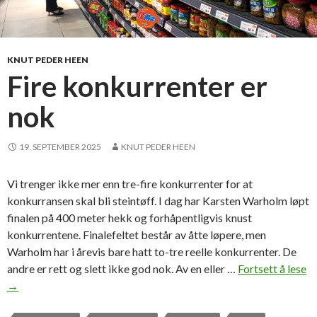
KNUT PEDER HEEN
Fire konkurrenter er
nok
19. SEPTEMBER 2025
KNUT PEDER HEEN
Vi trenger ikke mer enn tre-fire konkurrenter for at
konkurransen skal bli steintøff. I dag har Karsten Warholm løpt
finalen på 400 meter hekk og forhåpentligvis knust
konkurrentene. Finalefeltet består av åtte løpere, men
Warholm har i årevis bare hatt to-tre reelle konkurrenter. De
andre er rett og slett ikke god nok. Av en eller …
Fortsett å lese
F
→
i
r