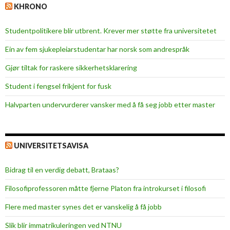
KHRONO
f
æ
Studentpolitikere blir utbrent. Krever mer støtte fra universitetet
r
r
Ein av fem sjukepleiar­studentar har norsk som andrespråk
e
Gjør tiltak for raskere sikkerhets­klarering
f
e
Student i fengsel frikjent for fusk
Halvparten undervurderer vansker med å få seg jobb etter master
UNIVERSITETSAVISA
Bidrag til en verdig debatt, Brataas?
Filosofiprofessoren måtte fjerne Platon fra introkurset i filosofi
Flere med master synes det er vanskelig å få jobb
Slik blir immatrikuleringen ved NTNU