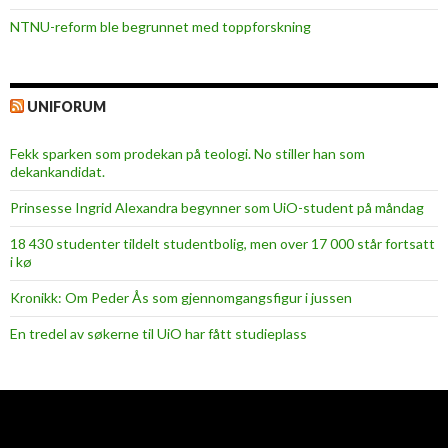
NTNU-reform ble begrunnet med toppforskning
UNIFORUM
Fekk sparken som prodekan på teologi. No stiller han som
dekankandidat.
Prinsesse Ingrid Alexandra begynner som UiO-student på måndag
18 430 studenter tildelt studentbolig, men over 17 000 står fortsatt
i kø
Kronikk: Om Peder Ås som gjennomgangsfigur i jussen
En tredel av søkerne til UiO har fått studieplass