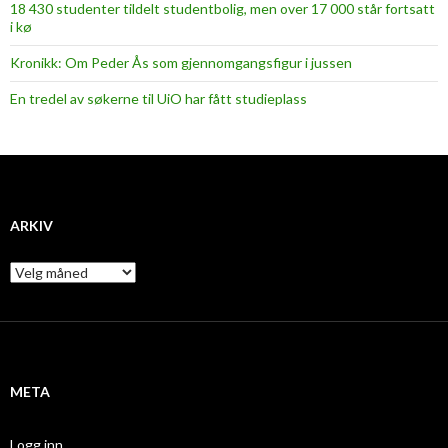
18 430 studenter tildelt studentbolig, men over 17 000 står fortsatt
i kø
Kronikk: Om Peder Ås som gjennomgangsfigur i jussen
En tredel av søkerne til UiO har fått studieplass
ARKIV
A
r
k
i
v
META
Logg inn