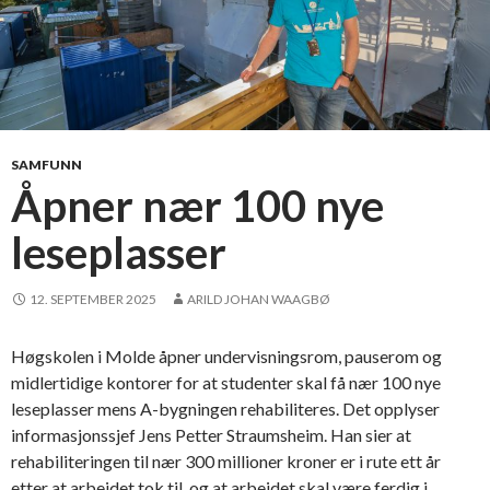
SAMFUNN
Åpner nær 100 nye
leseplasser
12. SEPTEMBER 2025
ARILD JOHAN WAAGBØ
Høgskolen i Molde åpner undervisningsrom, pauserom og
midlertidige kontorer for at studenter skal få nær 100 nye
leseplasser mens A-bygningen rehabiliteres. Det opplyser
informasjonssjef Jens Petter Straumsheim. Han sier at
rehabiliteringen til nær 300 millioner kroner er i rute ett år
etter at arbeidet tok til, og at arbeidet skal være ferdig i