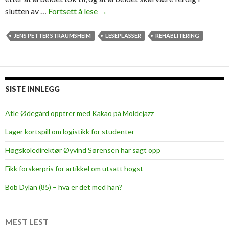
slutten av …
Fortsett å lese
Å
→
p
n
JENS PETTER STRAUMSHEIM
LESEPLASSER
REHABLITERING
e
r
n
æ
SISTE INNLEGG
r
1
Atle Ødegård opptrer med Kakao på Moldejazz
0
Lager kortspill om logistikk for studenter
0
n
Høgskoledirektør Øyvind Sørensen har sagt opp
y
Fikk forskerpris for artikkel om utsatt hogst
e
l
Bob Dylan (85) – hva er det med han?
e
s
e
MEST LEST