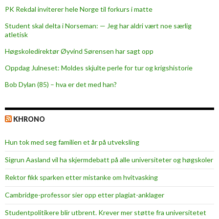
p
PK Rekdal inviterer hele Norge til forkurs i matte
l
Student skal delta i Norseman: — Jeg har aldri vært noe særlig
a
atletisk
s
s
Høgskoledirektør Øyvind Sørensen har sagt opp
e
Oppdag Julneset: Moldes skjulte perle for tur og krigshistorie
r
Bob Dylan (85) – hva er det med han?
KHRONO
Hun tok med seg familien et år på utveksling
Sigrun Aasland vil ha skjerm­debatt på alle universiteter og høgskoler
Rektor fikk sparken etter mistanke om hvitvasking
Cambridge-professor sier opp etter plagiat-anklager
Studentpolitikere blir utbrent. Krever mer støtte fra universitetet