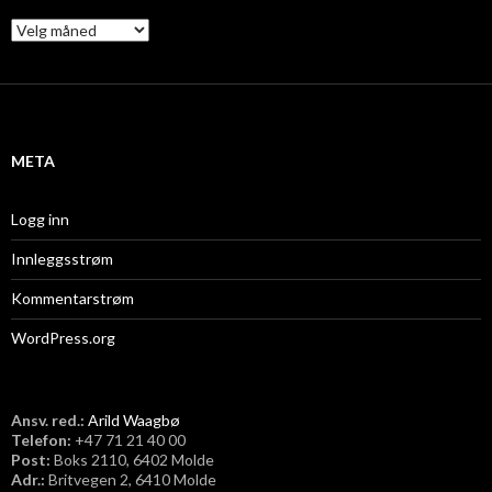
A
r
k
i
v
META
Logg inn
Innleggsstrøm
Kommentarstrøm
WordPress.org
Ansv. red.:
Arild Waagbø
Telefon:
​+47 71 21 40 00
Post:
Boks 2110, 6402 Molde
Adr.:
Britvegen 2, 6410 Molde