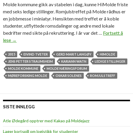
d
Molde kommune gikk av stabelen i dag, kunne HiMolde friste
e
med seks ledige stillinger. Romjulstreffet på Molde rådhus er
o
en jobbmesse i miniatyr. Hensikten med treffet er å koble
g
studenter, utflyttede romsdalinger og andre med lokale
M
bedrifter med sikte på rekruttering. I år var det …
Fortsett å
ø
lese
S
→
r
t
e
i
2015
EIVIND TVETER
GERD MARIT LANGØY
HIMOLDE
f
l
JENS PETTER STRAUMSHEIM
KARIANN WATN
LEDIGE STILLINGER
o
t
MOLDE KOMMUNE
MOLDE NÆRINGSFORUM
r
e
MØREFORSKING MOLDE
OSKAR SOLENES
ROMJULSTREFF
s
m
k
e
i
d
n
s
SISTE INNLEGG
g
e
M
k
Atle Ødegård opptrer med Kakao på Moldejazz
o
s
l
Lager kortspill om logistikk for studenter
l