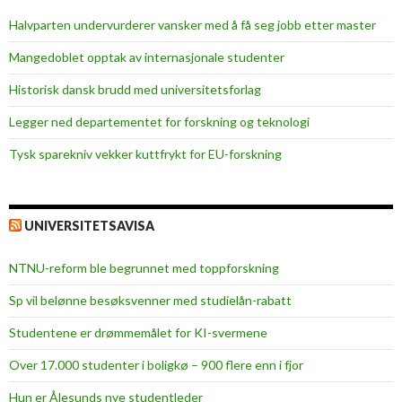
o
Halvparten undervurderer vansker med å få seg jobb etter master
m
j
Mangedoblet opptak av internasjonale studenter
u
Historisk dansk brudd med universitetsforlag
l
s
Legger ned departementet for forskning og teknologi
t
Tysk sparekniv vekker kuttfrykt for EU-forskning
r
e
f
f
UNIVERSITETSAVISA
e
t
NTNU-reform ble begrunnet med toppforskning
Sp vil belønne besøksvenner med studielån-rabatt
Studentene er drømmemålet for KI-svermene
Over 17.000 studenter i boligkø – 900 flere enn i fjor
Hun er Ålesunds nye studentleder