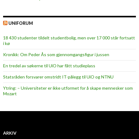
UNIFORUM
18 430 studenter tildelt studentbolig, men over 17 000 står fortsatt
i kø
Kronikk: Om Peder Ås som gjennomgangsfigur i jussen
En tredel av søkerne til UiO har fått studieplass
Statsråden forsvarer omstridt IT-pålegg til UiO og NTNU
Ytring: – Universiteter er ikke utformet for å skape mennesker som
Mozart
ARKIV