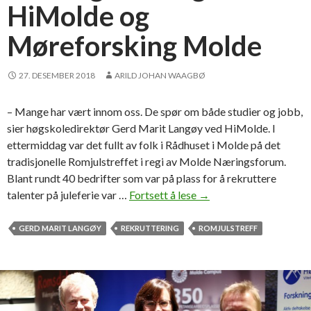
HiMolde og
Møreforsking Molde
27. DESEMBER 2018
ARILD JOHAN WAAGBØ
– Mange har vært innom oss. De spør om både studier og jobb,
sier høgskoledirektør Gerd Marit Langøy ved HiMolde. I
ettermiddag var det fullt av folk i Rådhuset i Molde på det
tradisjonelle Romjulstreffet i regi av Molde Næringsforum.
Blant rundt 40 bedrifter som var på plass for å rekruttere
talenter på juleferie var …
Fortsett å lese
1
→
4
l
GERD MARIT LANGØY
REKRUTTERING
ROMJULSTREFF
e
d
i
g