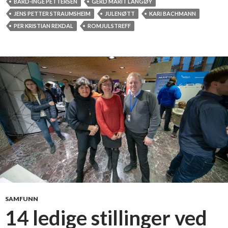
BÅRD-INGE PETTERSEN
GERD MARIT LANGØY
JENS PETTER STRAUMSHEIM
JULENØTT
KARI BACHMANN
PER KRISTIAN REKDAL
ROMJULSTREFF
SAMFUNN
14 ledige stillinger ved