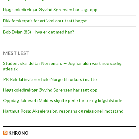
d
e
Høgskoledirektør Øyvind Sørensen har sagt opp
e
d
Fikk forskerpris for artikkel om utsatt hogst
i
g
Bob Dylan (85) – hva er det med han?
e
s
t
MEST LEST
i
Student skal delta i Norseman: — Jeg har aldri vært noe særlig
l
atletisk
l
PK Rekdal inviterer hele Norge til forkurs i matte
i
n
Høgskoledirektør Øyvind Sørensen har sagt opp
g
Oppdag Julneset: Moldes skjulte perle for tur og krigshistorie
e
Hartmut Rosa: Akselerasjon, resonans og relasjonell motstand
r
p
å
KHRONO
r