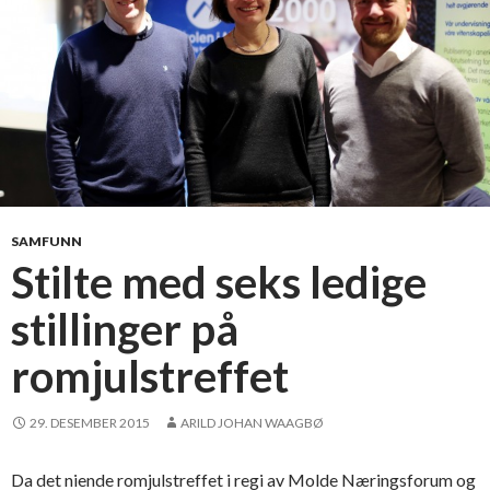
e
s
t
i
l
l
i
n
g
e
SAMFUNN
r
Stilte med seks ledige
v
stillinger på
e
d
romjulstreffet
H
i
M
29. DESEMBER 2015
ARILD JOHAN WAAGBØ
o
l
Da det niende romjulstreffet i regi av Molde Næringsforum og