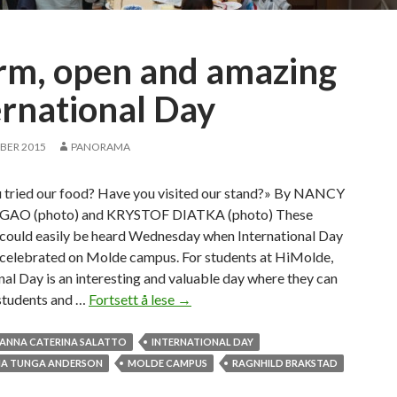
m, open and amazing
ernational Day
BER 2015
PANORAMA
 tried our food? Have you visited our stand?» By NANCY
 GAO (photo) and KRYSTOF DIATKA (photo) These
 could easily be heard Wednesday when International Day
celebrated on Molde campus. For students at HiMolde,
nal Day is an interesting and valuable day where they can
 students and …
Fortsett å lese
W
→
a
r
ANNA CATERINA SALATTO
INTERNATIONAL DAY
m
NA TUNGA ANDERSON
MOLDE CAMPUS
RAGNHILD BRAKSTAD
,