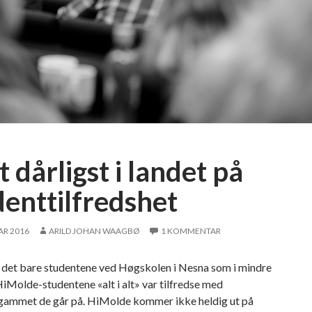
 dårligst i landet på
denttilfredshet
AR 2016
ARILD JOHAN WAAGBØ
1 KOMMENTAR
r det bare studentene ved Høgskolen i Nesna som i mindre
iMolde-studentene «alt i alt» var tilfredse med
gammet de går på. HiMolde kommer ikke heldig ut på