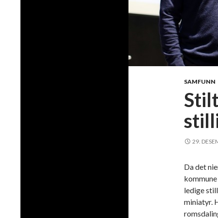
SAMFUNN
Stil
stil
29. DESE
Da det ni
kommune g
ledige sti
miniatyr. 
romsdalin