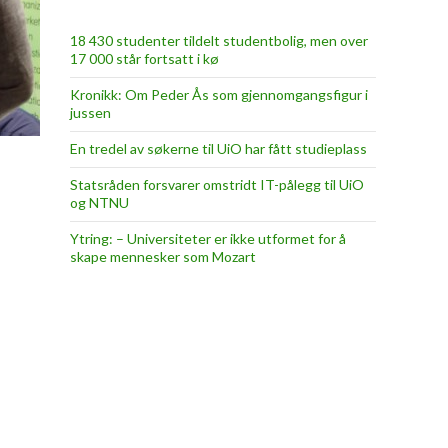
18 430 studenter tildelt studentbolig, men over
17 000 står fortsatt i kø
Kronikk: Om Peder Ås som gjennomgangsfigur i
jussen
En tredel av søkerne til UiO har fått studieplass
Statsråden forsvarer omstridt IT-pålegg til UiO
og NTNU
Ytring: – Universiteter er ikke utformet for å
skape mennesker som Mozart