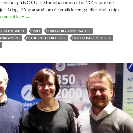
lfredshet på NOKUTs Studiebarometer for 2015 som ble
jort i dag. På spørsmål om de er «ikke enig» eller «helt enig»
rtsett å lese
N
→
e
s
LT»-TILFREDSHET
2015
HALLGEIR GAMMELSÆTER
t
ANAGEMENT
STUDENTTILFREDSHET
STUDIEBAROMETERET
d
E
å
r
l
i
g
s
t
i
l
a
n
d