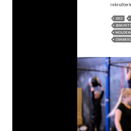
rekrutteri
2015
JENS PET
MOLDE 
OSKAR S