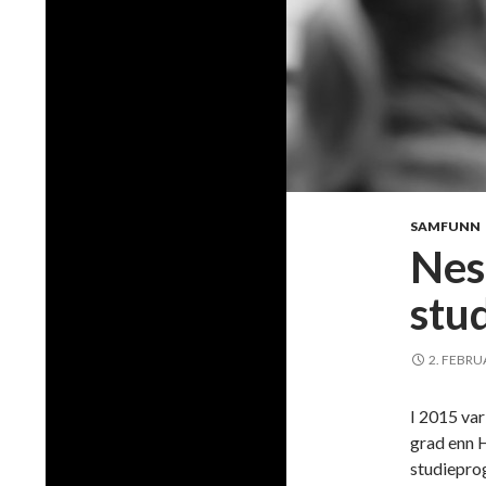
SAMFUNN
Nest
stu
2. FEBRU
I 2015 va
grad enn H
studiepro