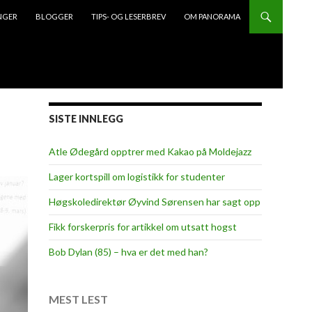
NGER
BLOGGER
TIPS- OG LESERBREV
OM PANORAMA
SISTE INNLEGG
Atle Ødegård opptrer med Kakao på Moldejazz
Lager kortspill om logistikk for studenter
Høgskoledirektør Øyvind Sørensen har sagt opp
Fikk forskerpris for artikkel om utsatt hogst
Bob Dylan (85) – hva er det med han?
MEST LEST