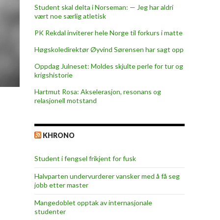
Student skal delta i Norseman: — Jeg har aldri
vært noe særlig atletisk
PK Rekdal inviterer hele Norge til forkurs i matte
Høgskoledirektør Øyvind Sørensen har sagt opp
Oppdag Julneset: Moldes skjulte perle for tur og
krigshistorie
Hartmut Rosa: Akselerasjon, resonans og
relasjonell motstand
KHRONO
Student i fengsel frikjent for fusk
Halvparten undervurderer vansker med å få seg
jobb etter master
Mangedoblet opptak av internasjonale
studenter