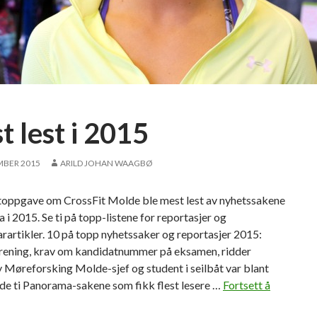
s
t
i
l
l
i
n
 lest i 2015
g
e
MBER 2015
ARILD JOHAN WAAGBØ
r
p
toppgave om CrossFit Molde ble mest lest av nyhetssakene
å
 i 2015. Se ti på topp-listene for reportasjer og
r
artikler. 10 på topp nyhetssaker og reportasjer 2015:
o
trening, krav om kandidatnummer på eksamen, ridder
m
 Møreforsking Molde-sjef og student i seilbåt var blant
j
de ti Panorama-sakene som fikk flest lesere …
Fortsett å
u
l