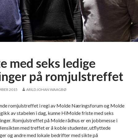
e
t
p
å
s
t
u
d
te med seks ledige
e
n
linger på romjulstreffet
t
t
MBER 2015
ARILD JOHAN WAAGBØ
i
l
ende romjulstreffet i regi av Molde Næringsforum og Molde
f
ikk av stabelen i dag, kunne HiMolde friste med seks
r
llinger. Romjulstreffet på Molde rådhus er en jobbmesse i
e
Hensikten med treffet er å koble studenter, utflyttede
d
ger og andre med lokale bedrifter med sikte på
s