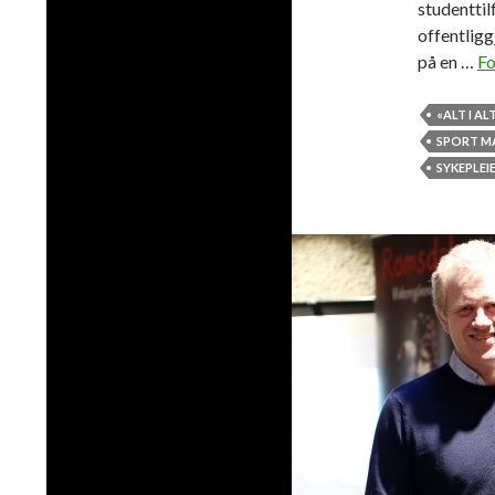
studentti
offentligg
på en …
Fo
«ALT I A
SPORT M
SYKEPLEI