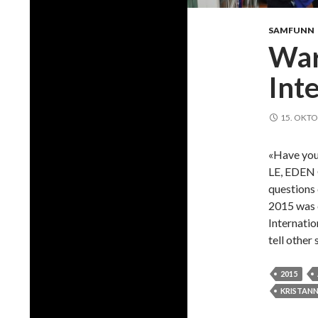
SAMFUNN
War
Int
15. OKTO
«Have you
LE, EDEN
questions
2015 was 
Internatio
tell other
2015
KRISTAN