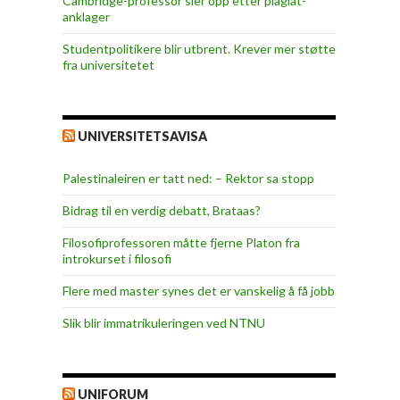
Cambridge-professor sier opp etter plagiat-
anklager
Studentpolitikere blir utbrent. Krever mer støtte
fra universitetet
UNIVERSITETSAVISA
Palestinaleiren er tatt ned: – Rektor sa stopp
Bidrag til en verdig debatt, Brataas?
Filosofiprofessoren måtte fjerne Platon fra
introkurset i filosofi
Flere med master synes det er vanskelig å få jobb
Slik blir immatrikuleringen ved NTNU
UNIFORUM