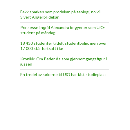
Fekk sparken som prodekan på teologi, no vil
Sivert Angel bli dekan
Prinsesse Ingrid Alexandra begynner som UiO-
student på måndag
18 430 studenter tildelt studentbolig, men over
17 000 står fortsatt i kø
Kronikk: Om Peder Ås som gjennomgangsfigur i
jussen
En tredel av søkerne til UiO har fått studieplass