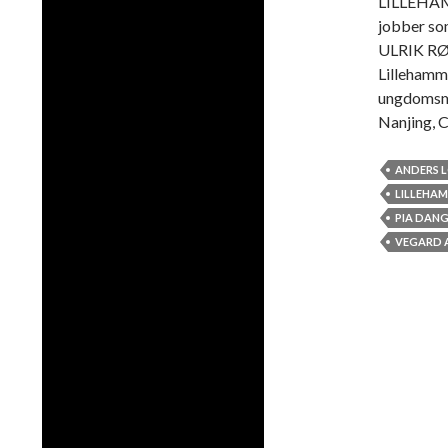
LILLEHAMM
jobber so
ULRIK RØD
Lillehamme
ungdomsme
Nanjing, 
ANDERS 
LILLEHA
PIA DANG
VEGARD 