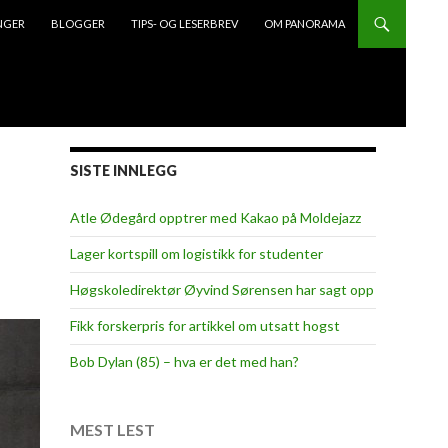
NGER
BLOGGER
TIPS- OG LESERBREV
OM PANORAMA
SISTE INNLEGG
Atle Ødegård opptrer med Kakao på Moldejazz
Lager kortspill om logistikk for studenter
Høgskoledirektør Øyvind Sørensen har sagt opp
Fikk forskerpris for artikkel om utsatt hogst
Bob Dylan (85) – hva er det med han?
MEST LEST