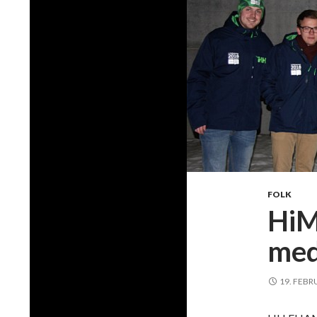
FOLK
HiM
med
19. FEBR