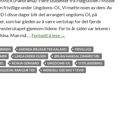
ER (Panorama): Flere studenter fra Høgskolen i Molde
m frivillige under Ungdoms-OL. Vi møtte noen av dem. Av
 I disse dager blir det arrangert ungdoms OL på
r, som har gleden av å være vertskap for det fjerde
sterskapet gjennom tidene. For to år siden var lekene i
China. Man må …
Fortsett å lese
H
→
i
M
LØKKEN
ANDREA ØRJASÆTER AALAND
FRIVILLIGE
o
MMER
LINDA EKERN OLSEN
ØRJAN HANDAL DIMMESTØL
l
EL
RONJA GERHARD
UNGDOMS-OL
UTPLASSERING
d
AGLEDAL RANGSÆTER
WENDELL GEE SKOTTEVIK
e
-
s
t
u
d
e
n