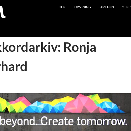
HOPP TIL INNHOLD
FOLK
FORSKNING
SAMFUNN
MENI
kkordarkiv: Ronja
rhard