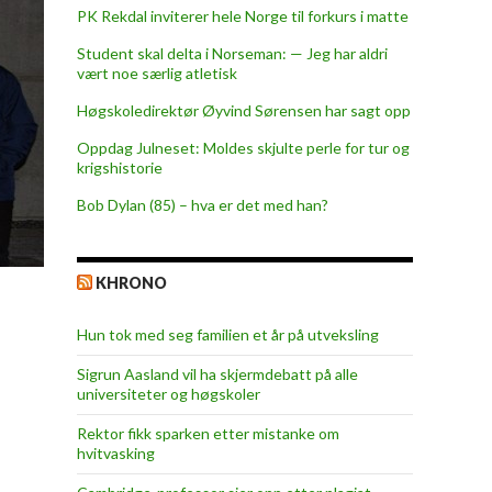
PK Rekdal inviterer hele Norge til forkurs i matte
Student skal delta i Norseman: — Jeg har aldri
vært noe særlig atletisk
Høgskoledirektør Øyvind Sørensen har sagt opp
Oppdag Julneset: Moldes skjulte perle for tur og
krigshistorie
Bob Dylan (85) – hva er det med han?
KHRONO
Hun tok med seg familien et år på utveksling
Sigrun Aasland vil ha skjerm­debatt på alle
universiteter og høgskoler
Rektor fikk sparken etter mistanke om
hvitvasking