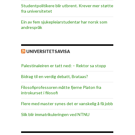
Studentpolitikere blir utbrent. Krever mer støtte
fra universitetet
Ein av fem sjukepleiar­studentar har norsk som
andrespråk
UNIVERSITETSAVISA
Palestinaleiren er tatt ned: – Rektor sa stopp
Bidrag til en verdig debatt, Brataas?
Filosofiprofessoren måtte fjerne Platon fra
introkurset i filosofi
Flere med master synes det er vanskelig å få jobb
Slik blir immatrikuleringen ved NTNU