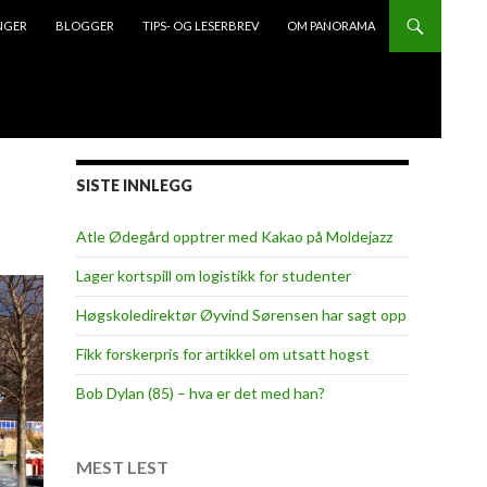
NGER
BLOGGER
TIPS- OG LESERBREV
OM PANORAMA
SISTE INNLEGG
Atle Ødegård opptrer med Kakao på Moldejazz
Lager kortspill om logistikk for studenter
Høgskoledirektør Øyvind Sørensen har sagt opp
Fikk forskerpris for artikkel om utsatt hogst
Bob Dylan (85) – hva er det med han?
MEST LEST