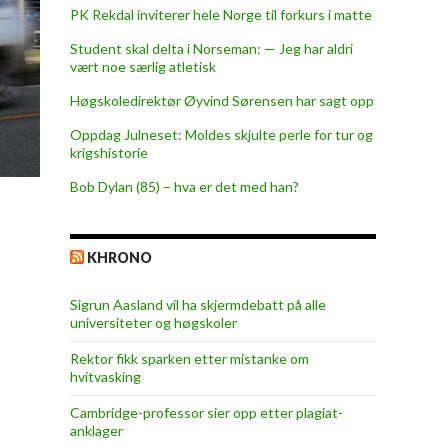
PK Rekdal inviterer hele Norge til forkurs i matte
Student skal delta i Norseman: — Jeg har aldri
vært noe særlig atletisk
Høgskoledirektør Øyvind Sørensen har sagt opp
Oppdag Julneset: Moldes skjulte perle for tur og
krigshistorie
Bob Dylan (85) – hva er det med han?
KHRONO
Sigrun Aasland vil ha skjerm­debatt på alle
universiteter og høgskoler
Rektor fikk sparken etter mistanke om
hvitvasking
Cambridge-professor sier opp etter plagiat-
anklager