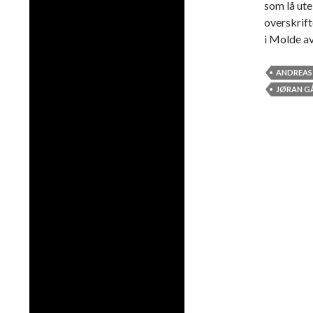
som lå ut
overskrif
i Molde av
ANDREAS
JØRAN G