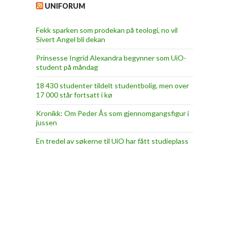
UNIFORUM
Fekk sparken som prodekan på teologi, no vil
Sivert Angel bli dekan
Prinsesse Ingrid Alexandra begynner som UiO-
student på måndag
18 430 studenter tildelt studentbolig, men over
17 000 står fortsatt i kø
Kronikk: Om Peder Ås som gjennomgangsfigur i
jussen
En tredel av søkerne til UiO har fått studieplass