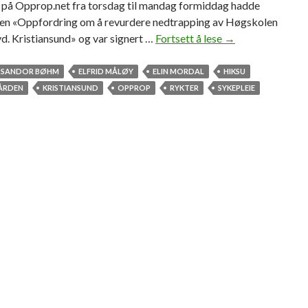
e på Opprop.net fra torsdag til mandag formiddag hadde
ten «Oppfordring om å revurdere nedtrapping av Høgskolen
d. Kristiansund» og var signert …
Fortsett å lese
H
→
u
n
 SANDOR BØHM
ELFRID MÅLØY
ELIN MORDAL
HIKSU
d
ÅRDEN
KRISTIANSUND
OPPROP
RYKTER
SYKEPLEIE
r
e
v
i
s
s
i
g
n
e
r
t
e