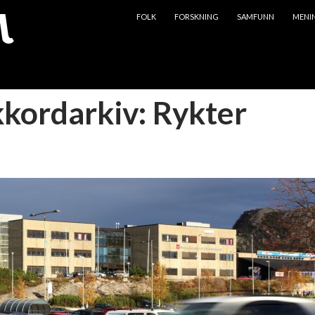
HOPP TIL INNHOLD
FOLK
FORSKNING
SAMFUNN
MENI
kkordarkiv: Rykter