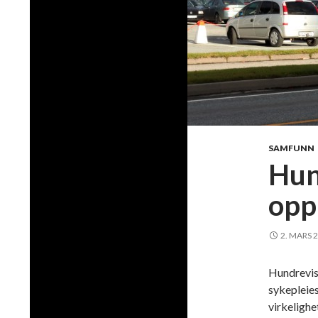
SAMFUNN
Hun
opp
2. MARS 
Hundrevis
sykepleies
virkelighe