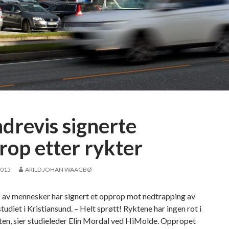
drevis signerte
rop etter rykter
2015
ARILD JOHAN WAAGBØ
 av mennesker har signert et opprop mot nedtrapping av
tudiet i Kristiansund. – Helt sprøtt! Ryktene har ingen rot i
ten, sier studieleder Elin Mordal ved HiMolde. Oppropet