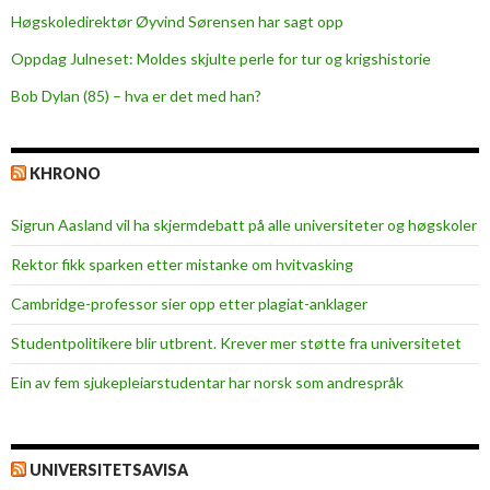
Høgskoledirektør Øyvind Sørensen har sagt opp
Oppdag Julneset: Moldes skjulte perle for tur og krigshistorie
Bob Dylan (85) – hva er det med han?
KHRONO
Sigrun Aasland vil ha skjerm­debatt på alle universiteter og høgskoler
Rektor fikk sparken etter mistanke om hvitvasking
Cambridge-professor sier opp etter plagiat-anklager
Studentpolitikere blir utbrent. Krever mer støtte fra universitetet
Ein av fem sjukepleiar­studentar har norsk som andrespråk
UNIVERSITETSAVISA