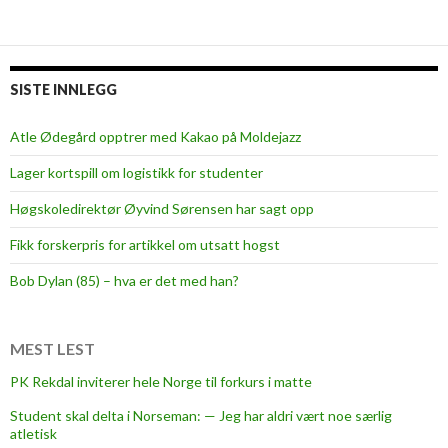
k
e
s
m
SISTE INNLEGG
å
s
Atle Ødegård opptrer med Kakao på Moldejazz
t
Lager kortspill om logistikk for studenter
e
i
Høgskoledirektør Øyvind Sørensen har sagt opp
n
Fikk forskerpris for artikkel om utsatt hogst
Bob Dylan (85) – hva er det med han?
MEST LEST
PK Rekdal inviterer hele Norge til forkurs i matte
Student skal delta i Norseman: — Jeg har aldri vært noe særlig
atletisk