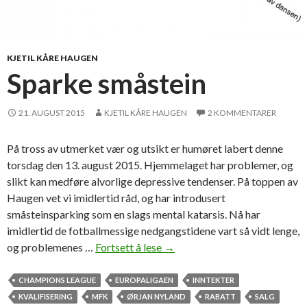
KJETIL KÅRE HAUGEN
Sparke småstein
21. AUGUST 2015
KJETIL KÅRE HAUGEN
2 KOMMENTARER
På tross av utmerket vær og utsikt er humøret labert denne
torsdag den 13. august 2015. Hjemmelaget har problemer, og
slikt kan medføre alvorlige depressive tendenser. På toppen av
Haugen vet vi imidlertid råd, og har introdusert
småsteinsparking som en slags mental katarsis. Nå har
imidlertid de fotballmessige nedgangstidene vart så vidt lenge,
og problemenes …
Fortsett å lese
S
→
p
a
CHAMPIONS LEAGUE
EUROPALIGAEN
INNTEKTER
r
KVALIFISERING
MFK
ØRJAN NYLAND
RABATT
SALG