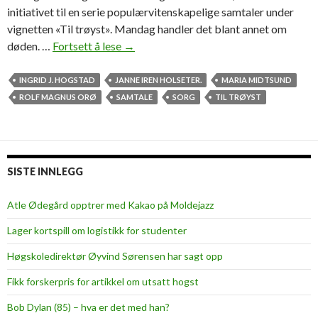
initiativet til en serie populærvitenskapelige samtaler under
vignetten «Til trøyst». Mandag handler det blant annet om
døden. …
Fortsett å lese
P
→
å
c
INGRID J. HOGSTAD
JANNE IREN HOLSETER.
MARIA MIDTSUND
a
ROLF MAGNUS ORØ
SAMTALE
SORG
TIL TRØYST
m
p
u
s
SISTE INNLEGG
m
a
Atle Ødegård opptrer med Kakao på Moldejazz
n
Lager kortspill om logistikk for studenter
d
a
Høgskoledirektør Øyvind Sørensen har sagt opp
g
Fikk forskerpris for artikkel om utsatt hogst
:
M
Bob Dylan (85) – hva er det med han?