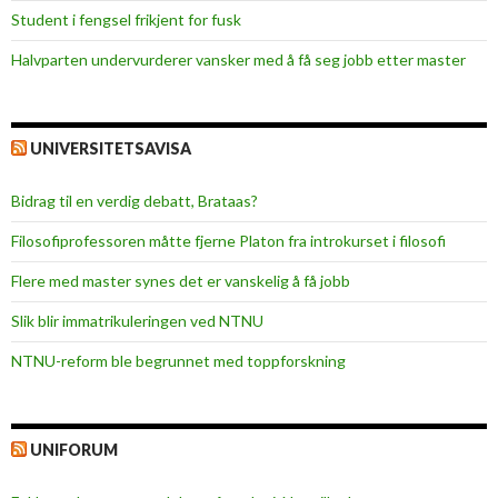
e
Student i fengsel frikjent for fusk
n
Halvparten undervurderer vansker med å få seg jobb etter master
UNIVERSITETSAVISA
Bidrag til en verdig debatt, Brataas?
Filosofiprofessoren måtte fjerne Platon fra introkurset i filosofi
Flere med master synes det er vanskelig å få jobb
Slik blir immatrikuleringen ved NTNU
NTNU-reform ble begrunnet med toppforskning
UNIFORUM