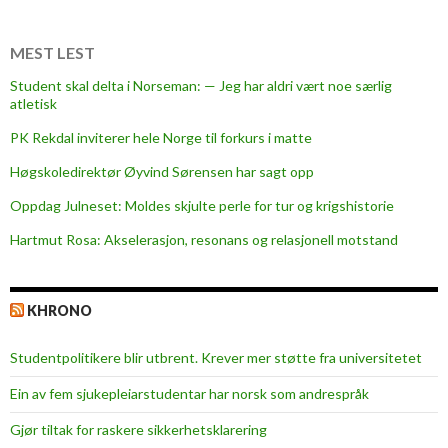
a
t
i
MEST LEST
n
Student skal delta i Norseman: — Jeg har aldri vært noe særlig
é
atletisk
t
PK Rekdal inviterer hele Norge til forkurs i matte
i
l
Høgskoledirektør Øyvind Sørensen har sagt opp
t
Oppdag Julneset: Moldes skjulte perle for tur og krigshistorie
r
Hartmut Rosa: Akselerasjon, resonans og relasjonell motstand
ø
s
t
KHRONO
–
o
Studentpolitikere blir utbrent. Krever mer støtte fra universitetet
m
d
Ein av fem sjukepleiar­studentar har norsk som andrespråk
ø
Gjør tiltak for raskere sikkerhets­klarering
d