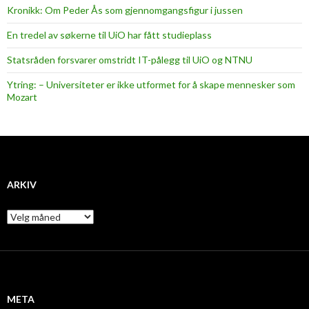
Kronikk: Om Peder Ås som gjennomgangsfigur i jussen
En tredel av søkerne til UiO har fått studieplass
Statsråden forsvarer omstridt IT-pålegg til UiO og NTNU
Ytring: – Universiteter er ikke utformet for å skape mennesker som
Mozart
ARKIV
A
r
k
i
v
META