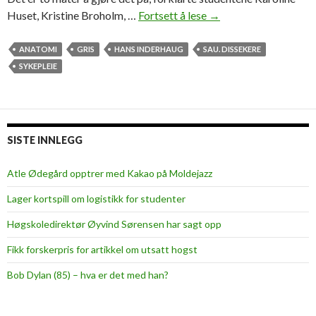
Huset, Kristine Broholm, …
Fortsett å lese
G
→
r
i
ANATOMI
GRIS
HANS INDERHAUG
SAU. DISSEKERE
s
SYKEPLEIE
e
i
n
v
SISTE INNLEGG
o
l
Atle Ødegård opptrer med Kakao på Moldejazz
l
Lager kortspill om logistikk for studenter
e
r
Høgskoledirektør Øyvind Sørensen har sagt opp
o
Fikk forskerpris for artikkel om utsatt hogst
g
s
Bob Dylan (85) – hva er det med han?
a
u