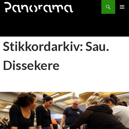
Søk
HOPP
PRIMÆ
TIL
INNHOLD
Stikkordarkiv: Sau.
Dissekere