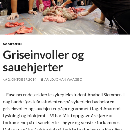
SAMFUNN
Griseinvoller og
sauehjerter
2. OKTOBER 2014
ARILD JOHAN WAAGBØ
– Fascinerende, erklærte sykepleiestudent Anabell Slemmen. I
dag hadde førsteårsstudentene på sykepleierbacheloren
griseinvoller og sauehjerter på programmet i faget Anatomi,
fysiologi og biokjemi. – Vi har fått i oppgave å skjære ut
forkamrene på et sauehjerte – høyre og venstre forkammer.
Det er to måter å gjøre det på, forklarte studentene Karoline