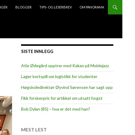
NGER
BLOGGER
TIPS- OG LESERBREV
OM PANORAMA
SISTE INNLEGG
Atle Ødegård opptrer med Kakao på Moldejazz
Lager kortspill om logistikk for studenter
Høgskoledirektør Øyvind Sørensen har sagt opp
Fikk forskerpris for artikkel om utsatt hogst
Bob Dylan (85) – hva er det med han?
MEST LEST