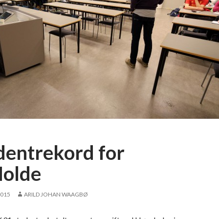
dentrekord for
olde
2015
ARILD JOHAN WAAGBØ