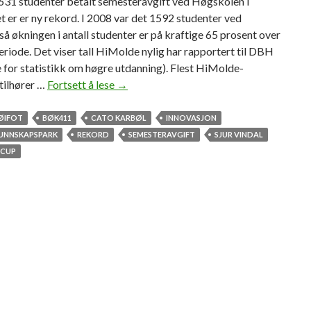
2631 studenter betalt semesteravgift ved Høgskolen i
 er er ny rekord. I 2008 var det 1592 studenter ved
å økningen i antall studenter er på kraftige 65 prosent over
eriode. Det viser tall HiMolde nylig har rapportert til DBH
 for statistikk om høgre utdanning). Flest HiMolde-
tilhører …
Fortsett å lese
S
→
t
u
BØIFOT
BØK411
CATO KARBØL
INNOVASJON
d
UNNSKAPSPARK
REKORD
SEMESTERAVGIFT
SJUR VINDAL
e
 CUP
n
t
r
e
k
o
r
d
f