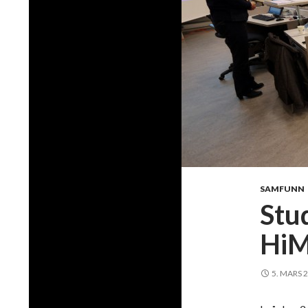
SAMFUNN
Stu
HiM
5. MARS 