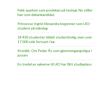
Fekk sparken som prodekan på teologi. No stiller
han som dekankandidat.
Prinsesse Ingrid Alexandra begynner som UiO-
student på måndag
18 430 studenter tildelt studentbolig, men over
17 000 står fortsatt i kø
Kronikk: Om Peder Ås som gjennomgangsfigur i
jussen
En tredel av søkerne til UiO har fått studieplass