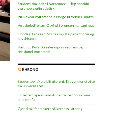
Student skal delta i Norseman: — Jeg har aldri
vært noe særlig atletisk
PK Rekdal inviterer hele Norge til forkurs i matte
Høgskoledirektør Øyvind Sørensen har sagt opp
Oppdag Julneset: Moldes skjulte perle for tur og
krigshistorie
Hartmut Rosa: Akselerasjon, resonans og
relasjonell motstand
KHRONO
Studentpolitikere blir utbrent. Krever mer støtte
fra universitetet
Ein av fem sjukepleiar­studentar har norsk som
andrespråk
Gjør tiltak for raskere sikkerhets­klarering