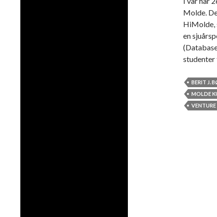
I vår har 
Molde. Det
HiMolde, s
en sjuårsp
(Database
studenter 
BERIT J. 
MOLDE K
VENTURE