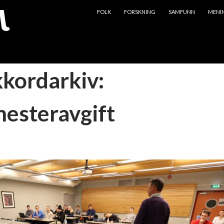
HOPP TIL INNHOLD
FOLK
FORSKNING
SAMFUNN
MENI
kkordarkiv:
esteravgift