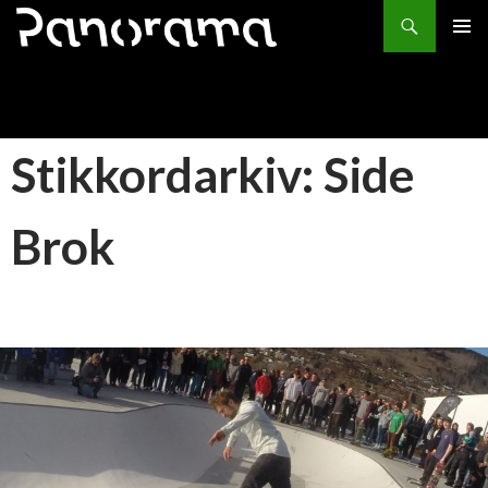
Søk
HOPP
PRIMÆ
TIL
INNHOLD
Stikkordarkiv: Side
Brok