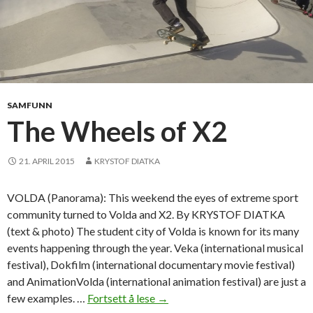
SAMFUNN
The Wheels of X2
21. APRIL 2015
KRYSTOF DIATKA
VOLDA (Panorama): This weekend the eyes of extreme sport
community turned to Volda and X2. By KRYSTOF DIATKA
(text & photo) The student city of Volda is known for its many
events happening through the year. Veka (international musical
festival), Dokfilm (international documentary movie festival)
and AnimationVolda (international animation festival) are just a
few examples. …
Fortsett å lese
T
→