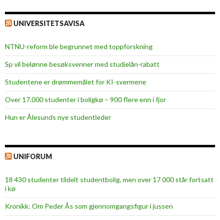
UNIVERSITETSAVISA
NTNU-reform ble begrunnet med toppforskning
Sp vil belønne besøksvenner med studielån-rabatt
Studentene er drømmemålet for KI-svermene
Over 17.000 studenter i boligkø – 900 flere enn i fjor
Hun er Ålesunds nye studentleder
UNIFORUM
18 430 studenter tildelt studentbolig, men over 17 000 står fortsatt
i kø
Kronikk: Om Peder Ås som gjennomgangsfigur i jussen