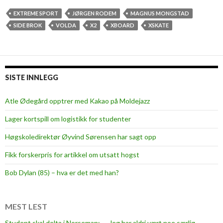
h
e
EXTREME SPORT
JØRGEN RODEM
MAGNUS MONGSTAD
W
SIDE BROK
VOLDA
X2
XBOARD
XSKATE
h
e
e
l
SISTE INNLEGG
s
o
Atle Ødegård opptrer med Kakao på Moldejazz
f
Lager kortspill om logistikk for studenter
X
2
Høgskoledirektør Øyvind Sørensen har sagt opp
Fikk forskerpris for artikkel om utsatt hogst
Bob Dylan (85) – hva er det med han?
MEST LEST
Student skal delta i Norseman: — Jeg har aldri vært noe særlig