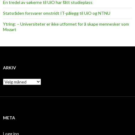
En tredel av søkerne til UiO har fått studieplass
Statsråden forsvarer omstridt IT-pålegg til UiO og NTNU
Ytring: – Universiteter er ikke utformet for å skape mennesker som
Mozart
ARKIV
A
r
k
i
v
META
Logg inn