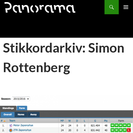
Søk
HOPP
PRIMÆ
TIL
INNHOLD
Stikkordarkiv: Simon
Rottenberg