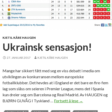
KJETIL KÅRE HAUGEN
Ukrainsk sensasjon!
27. JANUAR 2017
KJETIL KÅRE HAUGEN
Mange har sikkert fått med seg en viss debatt i media om
utviklingen av konkurransen mellom europeiske
fotballklubber. Det hevdes at i England er det bare en fire-fem
lag som slåss om seieren i Premier League, mens det i Spania
kun dreier seg om Barcelona og Real Madrid. Av HAUGEN og
BJØRN GUVÅG I Tyskland …
Fortsett å lese
U
→
k