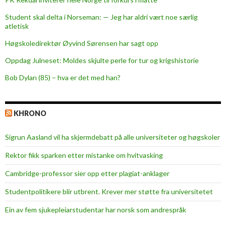
Student skal delta i Norseman: — Jeg har aldri vært noe særlig
atletisk
Høgskoledirektør Øyvind Sørensen har sagt opp
Oppdag Julneset: Moldes skjulte perle for tur og krigshistorie
Bob Dylan (85) – hva er det med han?
KHRONO
Sigrun Aasland vil ha skjerm­debatt på alle universiteter og høgskoler
Rektor fikk sparken etter mistanke om hvitvasking
Cambridge-professor sier opp etter plagiat-anklager
Studentpolitikere blir utbrent. Krever mer støtte fra universitetet
Ein av fem sjukepleiar­studentar har norsk som andrespråk