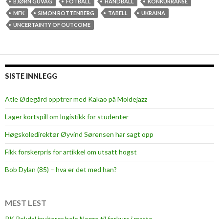
r
BJØRN GUVÅG
FOTBALL
HANDBALL
KONKURRANSE
a
MFK
SIMON ROTTENBERG
TABELL
UKRAINA
i
UNCERTAINTY OF OUTCOME
n
s
k
s
SISTE INNLEGG
e
n
Atle Ødegård opptrer med Kakao på Moldejazz
s
Lager kortspill om logistikk for studenter
a
s
Høgskoledirektør Øyvind Sørensen har sagt opp
j
Fikk forskerpris for artikkel om utsatt hogst
o
n
Bob Dylan (85) – hva er det med han?
!
MEST LEST
PK Rekdal inviterer hele Norge til forkurs i matte