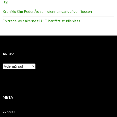
i kø
Kronikk: Om Peder Ås som gjennomgangsfigur i jussen
En tredel av søkerne til UiO har fått studieplass
ARKIV
A
r
k
i
v
META
Logg inn