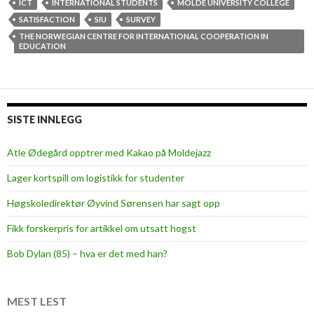
a
ICT
INTERNATIONAL STUDENTS
MOLDE UNIVERSITY COLLEGE
c
SATISFACTION
SIU
SURVEY
e
THE NORWEGIAN CENTRE FOR INTERNATIONAL COOPERATION IN
EDUCATION
,
s
a
f
SISTE INNLEGG
e
t
Atle Ødegård opptrer med Kakao på Moldejazz
y
a
Lager kortspill om logistikk for studenter
n
Høgskoledirektør Øyvind Sørensen har sagt opp
d
f
Fikk forskerpris for artikkel om utsatt hogst
r
Bob Dylan (85) – hva er det med han?
e
e
t
MEST LEST
u