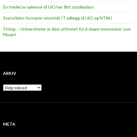
En tredel av søkerne til UiO har fått studieplass
Statsråden forsvarer omstridt IT-pålegg til UiO og NTNU
Ytring: – Universiteter er ikke utformet for å skape mennesker som
Mozart
ARKIV
A
r
k
i
v
META