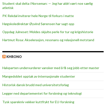
i
Student skal delta i Norseman: — Jeg har aldri vært noe særlig
atletisk
t
i
PK Rekdal inviterer hele Norge til forkurs i matte
o
Høgskoledirektør Øyvind Sørensen har sagt opp
n
Oppdag Julneset: Moldes skjulte perle for tur og krigshistorie
Hartmut Rosa: Akselerasjon, resonans og relasjonell motstand
KHRONO
Halvparten undervurderer vansker med å få seg jobb etter master
Mangedoblet opptak av internasjonale studenter
Historisk dansk brudd med universitetsforlag
Legger ned departementet for forskning og teknologi
Tysk sparekniv vekker kuttfrykt for EU-forskning