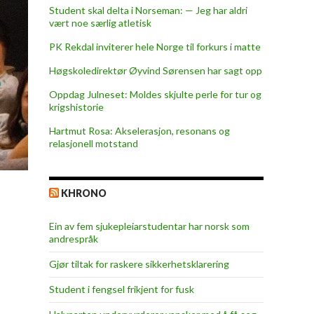
Student skal delta i Norseman: — Jeg har aldri
vært noe særlig atletisk
PK Rekdal inviterer hele Norge til forkurs i matte
Høgskoledirektør Øyvind Sørensen har sagt opp
Oppdag Julneset: Moldes skjulte perle for tur og
krigshistorie
Hartmut Rosa: Akselerasjon, resonans og
relasjonell motstand
KHRONO
Ein av fem sjukepleiar­studentar har norsk som
andrespråk
Gjør tiltak for raskere sikkerhets­klarering
Student i fengsel frikjent for fusk