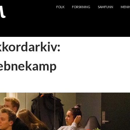
HOPP TIL INNHOLD
FOLK
FORSKNING
SAMFUNN
MENI
kkordarkiv:
jebnekamp