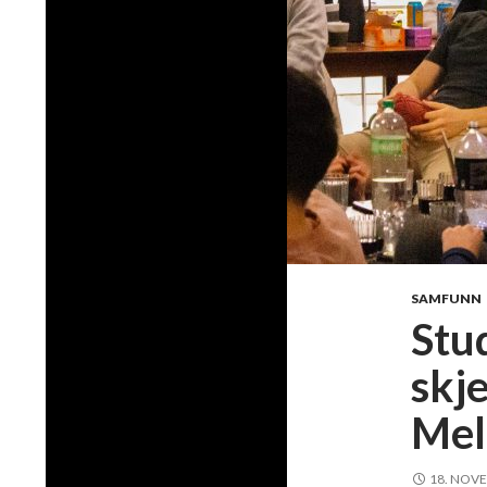
SAMFUNN
Stu
skj
Mel
18. NOV