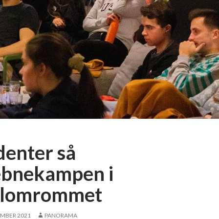
denter så
ebnekampen i
lomrommet
EMBER 2021
PANORAMA