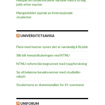
Halvparten undervurderer vansker med å få seg
jobb etter master
Mangedoblet opptak av internasjonale
studenter
UNIVERSITETSAVISA
Flere med master synes det er vanskelig å få jobb
Slik blir immatrikuleringen ved NTNU
NTNU-reform ble begrunnet med toppforskning
Sp vil belønne besøksvenner med studielån-
rabatt
Studentene er drømmemålet for KI-svermene
UNIFORUM