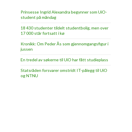
Prinsesse Ingrid Alexandra begynner som UiO-
student på måndag
18 430 studenter tildelt studentbolig, men over
17 000 står fortsatt i kø
Kronikk: Om Peder Ås som gjennomgangsfigur i
jussen
En tredel av søkerne til UiO har fått studieplass
Statsråden forsvarer omstridt IT-pålegg til UiO
og NTNU