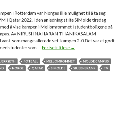
pen i Rotterdam var Norges lille mulighet til å ta seg
 VM i Qatar 2022. I den anledning stilte SiMolde tirsdag
 med å vise kampen i Mellomrommet i studentboligene på
ampus. Av NIRUSHNAHARAN THANIKASALAM
 vant, som mange allerede vet, kampen 2-0 Det var et godt
med studenter som …
Fortsett å lese
S
→
t
u
HJERPSETH
FOTBALL
MELLOMROMMET
MOLDE CAMPUS
d
ND
NORGE
QATAR
SIMOLDE
SKJEBNEKAMP
TV
e
n
t
e
r
s
å
s