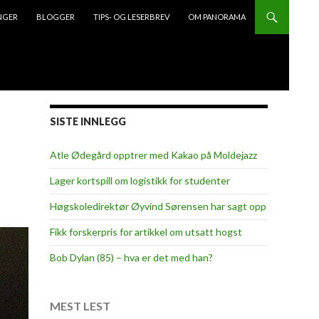
NGER
BLOGGER
TIPS- OG LESERBREV
OM PANORAMA
SISTE INNLEGG
Atle Ødegård opptrer med Kakao på Moldejazz
Lager kortspill om logistikk for studenter
Høgskoledirektør Øyvind Sørensen har sagt opp
Fikk forskerpris for artikkel om utsatt hogst
Bob Dylan (85) – hva er det med han?
MEST LEST