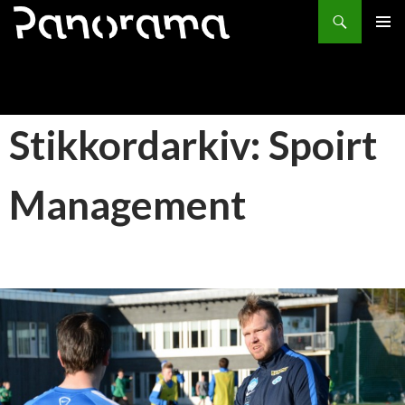
Søk
HOPP
PRIMÆ
TIL
INNHOLD
Stikkordarkiv: Spoirt
Management