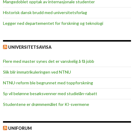
Mangedoblet opptak av internasjonale studenter
M
F
Historisk dansk brudd med universitetsforlag
K
Legger ned departementet for forskning og teknologi
t
a
l
e
UNIVERSITETSAVISA
n
t
Flere med master synes det er vanskelig å få jobb
s
Slik blir immatrikuleringen ved NTNU
NTNU-reform ble begrunnet med toppforskning
Sp vil belønne besøksvenner med studielån-rabatt
Studentene er drømmemålet for KI-svermene
UNIFORUM