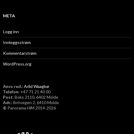
v
META
Logg inn
Innleggsstrøm
Kommentarstrøm
WordPress.org
Ansv. red.:
Arild Waagbø
Telefon:
​+47 71 21 40 00
Post:
Boks 2110, 6402 Molde
Adr.:
Britvegen 2, 6410 Molde
©
Panorama HiM 2014-2026