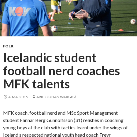
FOLK
Icelandic student
football nerd coaches
MFK talents
4. MAI 2015
ARILD JOHAN WAAGBØ
MFK coach, football nerd and MSc Sport Management
student Fannar Berg Gunnólfsson (31) relishes in coaching
young boys at the club with tactics learnt under the wings of
Iceland’s respected national youth head coach Freyr