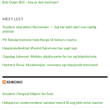
f
Bob Dylan (85) – hva er det med han?
o
o
t
MEST LEST
b
Student skal delta i Norseman: — Jeg har aldri vært noe særlig
a
atletisk
l
PK Rekdal inviterer hele Norge til forkurs i matte
l
n
Høgskoledirektør Øyvind Sørensen har sagt opp
e
Oppdag Julneset: Moldes skjulte perle for tur og krigshistorie
r
Hartmut Rosa: Akselerasjon, resonans og relasjonell motstand
d
c
o
KHRONO
a
c
Student i fengsel frikjent for fusk
h
e
Halvparten undervurderer vansker med å få seg jobb etter master
s