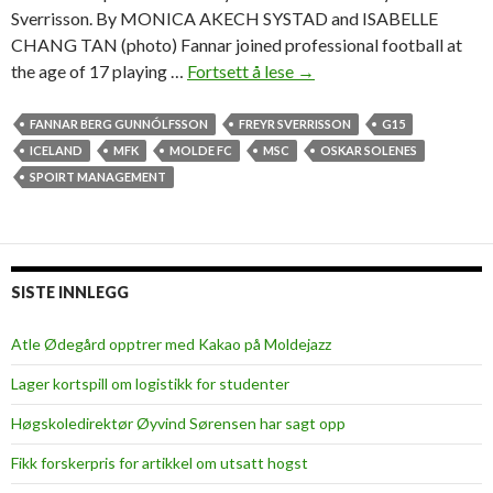
Sverrisson. By MONICA AKECH SYSTAD and ISABELLE
CHANG TAN (photo) Fannar joined professional football at
the age of 17 playing …
Fortsett å lese
I
→
c
e
FANNAR BERG GUNNÓLFSSON
FREYR SVERRISSON
G15
l
ICELAND
MFK
MOLDE FC
MSC
OSKAR SOLENES
a
SPOIRT MANAGEMENT
n
d
i
c
SISTE INNLEGG
s
t
Atle Ødegård opptrer med Kakao på Moldejazz
u
Lager kortspill om logistikk for studenter
d
e
Høgskoledirektør Øyvind Sørensen har sagt opp
n
Fikk forskerpris for artikkel om utsatt hogst
t