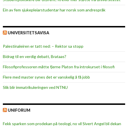
n
Ein av fem sjukepleiar­studentar har norsk som andrespråk
e
UNIVERSITETSAVISA
Palestinaleiren er tatt ned: – Rektor sa stopp
Bidrag til en verdig debatt, Brataas?
Filosofiprofessoren måtte fjerne Platon fra introkurset i filosofi
Flere med master synes det er vanskelig å få jobb
Slik blir immatrikuleringen ved NTNU
UNIFORUM
Fekk sparken som prodekan på teologi, no vil Sivert Angel bli dekan