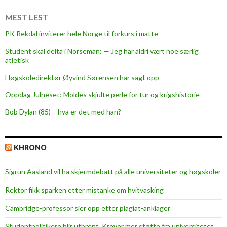
e
f
MEST LEST
o
PK Rekdal inviterer hele Norge til forkurs i matte
r
Student skal delta i Norseman: — Jeg har aldri vært noe særlig
ø
atletisk
k
o
Høgskoledirektør Øyvind Sørensen har sagt opp
n
Oppdag Julneset: Moldes skjulte perle for tur og krigshistorie
o
Bob Dylan (85) – hva er det med han?
m
i
s
KHRONO
t
u
Sigrun Aasland vil ha skjerm­debatt på alle universiteter og høgskoler
d
e
Rektor fikk sparken etter mistanke om hvitvasking
n
Cambridge-professor sier opp etter plagiat-anklager
t
e
Studentpolitikere blir utbrent. Krever mer støtte fra universitetet