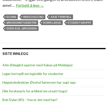
annet …
Fortsett å lese
S
→
t
a
ECONA
HEIDI SJULSTAD
JULIE TVERFJELL
r
ØKONOMISTUDENTER
ROBIN LANGE
STUDENTGRUPPE
t
SVEIN-EGIL JØRGENSEN
e
r
E
c
SISTE INNLEGG
o
n
Atle Ødegård opptrer med Kakao på Moldejazz
a
Lager kortspill om logistikk for studenter
-
g
Høgskoledirektør Øyvind Sørensen har sagt opp
r
Fikk forskerpris for artikkel om utsatt hogst
u
p
Bob Dylan (85) – hva er det med han?
p