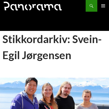
Søk
HOPP
PRIMÆ
TIL
INNHOLD
Stikkordarkiv: Svein-
Egil Jørgensen