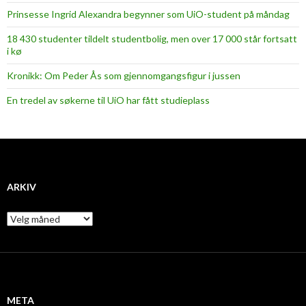
Prinsesse Ingrid Alexandra begynner som UiO-student på måndag
18 430 studenter tildelt studentbolig, men over 17 000 står fortsatt
i kø
Kronikk: Om Peder Ås som gjennomgangsfigur i jussen
En tredel av søkerne til UiO har fått studieplass
ARKIV
A
r
k
i
v
META