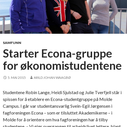
SAMFUNN
Starter Econa-gruppe
for økonomistudentene
5. MAI 2015
ARILD JOHAN WAAGBØ
Studentene Robin Lange, Heidi Sjulstad og Julie Tverfjell står i
spissen for å etablere en Econa-studentgruppe på Molde
Campus. I går var studentansvarlig Svein-Egil Jørgensen i
fagforeningen Econa – som er tilsluttet Akademikerne – i
Molde for å orientere om hva fagforeningen har å tilby
studentene. – Vi gjør overgangen til arbeidslivet lettere, blant